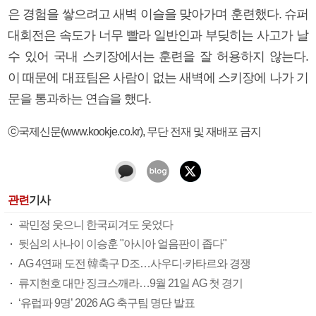
은 경험을 쌓으려고 새벽 이슬을 맞아가며 훈련했다. 슈퍼
대회전은 속도가 너무 빨라 일반인과 부딪히는 사고가 날
수 있어 국내 스키장에서는 훈련을 잘 허용하지 않는다.
이 때문에 대표팀은 사람이 없는 새벽에 스키장에 나가 기
문을 통과하는 연습을 했다.
ⓒ국제신문(www.kookje.co.kr), 무단 전재 및 재배포 금지
관련
기사
곽민정 웃으니 한국피겨도 웃었다
뒷심의 사나이 이승훈 "아시아 얼음판이 좁다"
AG 4연패 도전 韓축구 D조…사우디·카타르와 경쟁
류지현호 대만 징크스깨라…9월 21일 AG 첫 경기
‘유럽파 9명’ 2026 AG 축구팀 명단 발표