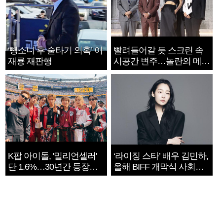
‘뺑소니 후 술타기 의혹’ 이
빨려들어갈 듯 스크린 속
재룡 재판행
시공간 변주…놀란의 메시
지는 ‘전쟁 속죄’
K팝 아이돌, '밀리언셀러'
‘라이징 스타’ 배우 김민하,
단 1.6%…30년간 등장
올해 BIFF 개막식 사회자
1182개팀 전수조사
확정