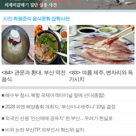
시인 최원준의 음식문화 잡학사전
<84> 관문과 환대, 부산 역전
<83> 여름 제주, 벤자리와 독
음식
가시치
■ 해수부 청사, 북항 국제여객터미널 옆에 선다(종합)
■ 2028 유엔 해양총회 개최지, ‘부산이냐 제주냐’ 10일 결정
■ 외국인 선원 ‘인신매매 경유지’ 된 부산…우려가 현실로
■ 비위 논란 부산TP, 외부인사 혁신위 설치