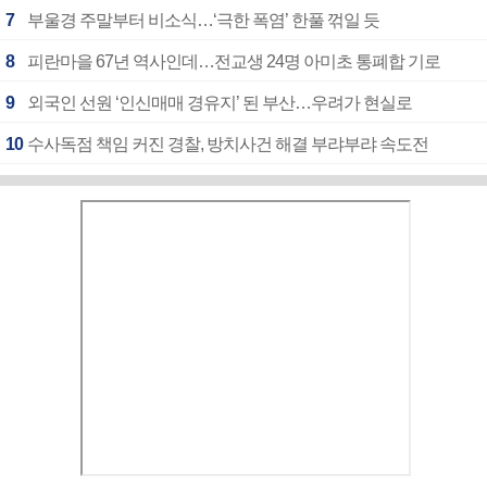
7
부울경 주말부터 비소식…‘극한 폭염’ 한풀 꺾일 듯
8
피란마을 67년 역사인데…전교생 24명 아미초 통폐합 기로
9
외국인 선원 ‘인신매매 경유지’ 된 부산…우려가 현실로
10
수사독점 책임 커진 경찰, 방치사건 해결 부랴부랴 속도전