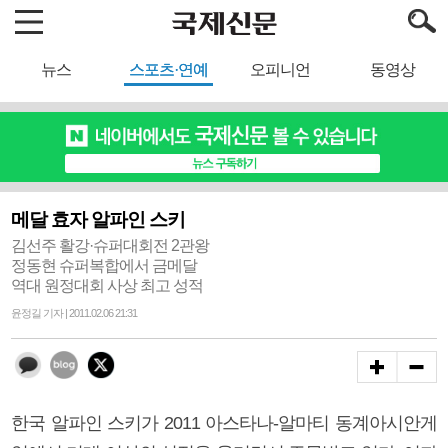
뉴스
스포츠·연예
오피니언
동영상
메달 효자 알파인 스키
김선주 활강·슈퍼대회전 2관왕
정동현 슈퍼복합에서 금메달
역대 원정대회 사상 최고 성적
윤정길 기자 | 2011.02.06 21:31
한국 알파인 스키가 2011 아스타나-알마티 동계아시안게