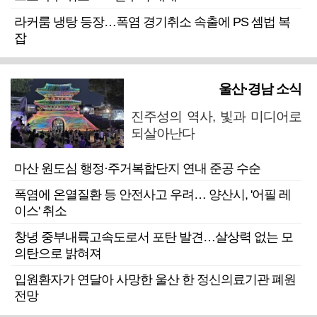
라커룸 냉탕 등장…폭염 경기취소 속출에 PS 셈법 복
잡
울산·경남 소식
진주성의 역사, 빛과 미디어로
되살아난다
마산 원도심 행정·주거복합단지 연내 준공 수순
폭염에 온열질환 등 안전사고 우려… 양산시, '어필 레
이스' 취소
창녕 중부내륙고속도로서 포탄 발견…살상력 없는 모
의탄으로 밝혀져
입원환자가 연달아 사망한 울산 한 정신의료기관 폐원
전망