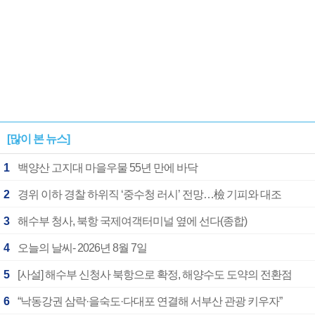
[많이 본 뉴스]
1
백양산 고지대 마을우물 55년 만에 바닥
2
경위 이하 경찰 하위직 ‘중수청 러시’ 전망…檢 기피와 대조
3
해수부 청사, 북항 국제여객터미널 옆에 선다(종합)
4
오늘의 날씨- 2026년 8월 7일
5
[사설] 해수부 신청사 북항으로 확정, 해양수도 도약의 전환점
6
“낙동강권 삼락·을숙도·다대포 연결해 서부산 관광 키우자”