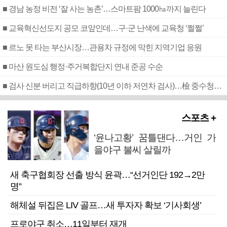
■ 경남 농정 비전 ‘잘 사는 농촌’…스마트팜 1000㏊까지 늘린다
■ 교육혁신선도지 공모 코앞인데…구·군 난색에 교육청 ‘쩔쩔’
■ 르노 못 타는 부산시장…관용차 규정에 막힌 지역기업 응원
■ 마산 원도심 행정·주거복합단지 연내 준공 수순
■ 검사 신분 버리고 직급하향(10년 이하 저연차 검사)…檢 중수청행 기피
스포츠 +
‘윤나고황’ 꿈틀댄다…거인 가
을야구 불씨 살릴까
새 축구협회장 선출 방식 윤곽…“선거인단 192→2만
명”
해체설 뒤집은 LIV 골프…새 투자자 확보 ‘기사회생’
프로야구 취소…11일부터 재개