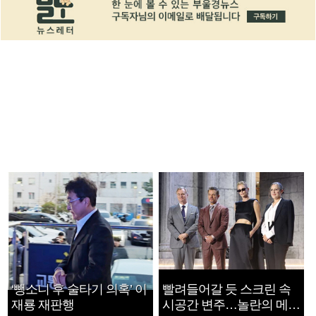
‘뺑소니 후 술타기 의혹’ 이
빨려들어갈 듯 스크린 속
재룡 재판행
시공간 변주…놀란의 메시