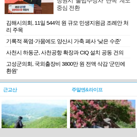
창원시 불법주정차 단속 계도
중심 전환
김해시의회, 11일 544억 원 규모 민생지원금 조례안 처
리 주목
기록적 폭염·가뭄에도 양산시 가축 폐사 ‘낮은 수준’
사천시 하동군, 사천공항 확장과 CIQ 설치 공동 건의
고성군의회, 국외출장비 3800만 원 전액 삭감 '군민에
환원'
근교산
주말엔&라이프