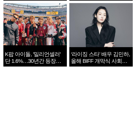
지는 ‘전쟁 속죄’
K팝 아이돌, '밀리언셀러'
‘라이징 스타’ 배우 김민하,
단 1.6%…30년간 등장
올해 BIFF 개막식 사회자
1182개팀 전수조사
확정