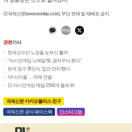
ⓒ국제신문(www.kookje.co.kr), 무단 전재 및 재배포 금지
관련
기사
한국선수단 노장들 눈부신 활약
"아시안게임 노메달 恨, 광저우서 푼다"
한국 정구 男단식 '집안 잔치'했다
아! 사이클 … 악재 연발
日 아시안게임 메달 2500개 돌파 外
국제신문 카카오플러스 친구
국제신문 공식 페이스북
인스타그램