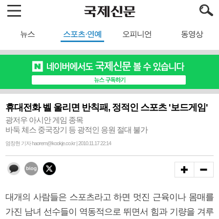
뉴스
스포츠·연예
오피니언
동영상
휴대전화 벨 울리면 반칙패, 정적인 스포츠 '보드게임'
광저우 아시안 게임 종목
바둑 체스 중국장기 등 광적인 응원 절대 불가
염창현 기자 haorem@kookje.co.kr | 2010.11.17 22:14
대개의 사람들은 스포츠라고 하면 멋진 근육이나 몸매를
가진 남녀 선수들이 역동적으로 뛰면서 힘과 기량을 겨루