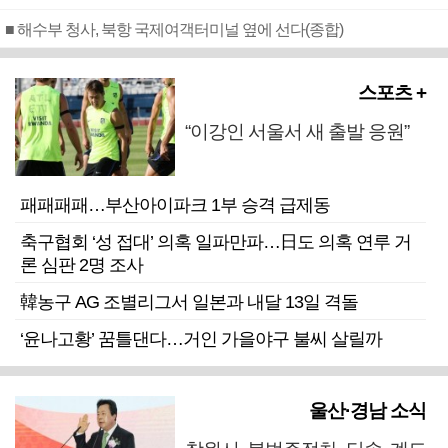
■ 해수부 청사, 북항 국제여객터미널 옆에 선다(종합)
스포츠 +
“이강인 서울서 새 출발 응원”
패패패패…부산아이파크 1부 승격 급제동
축구협회 ‘성 접대’ 의혹 일파만파…日도 의혹 연루 거
론 심판 2명 조사
韓농구 AG 조별리그서 일본과 내달 13일 격돌
‘윤나고황’ 꿈틀댄다…거인 가을야구 불씨 살릴까
울산·경남 소식