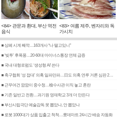
<84> 관문과 환대, 부산 역전
<83> 여름 제주, 벤자리와 독
음식
가시치
■ 상폐 시계 째깍…163개사 “나 떨고있니”
■ ‘빚투’ 후폭풍…20·60대 마이너스통장 연체 급증
■ 국내 대형로펌도 ‘생성형 AI’ 쓴다
■ 축구협회 ‘성 접대’ 의혹 일파만파…日도 의혹 연루 거론 심판 2명 조사
■ 근무여건 깜깜이 중수청…檢수사관 이직 놓고 혼란
■ 기존 일반고 전환…과기원 영재학교 3개 더 만든다
■ 부산시립극단 예술감독 못 뽑았나, 안 뽑았나
■ 로봇 1000대가 상품 입출고 척척…롯데마트 24시간 배송 자동화