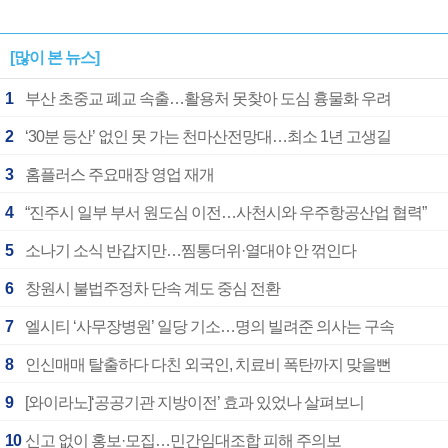
[많이 본 뉴스]
1
부산 초중교 폐교 속출…활용처 못찾아 도심 흉물화 우려
2
‘30분 등산’ 없인 못 가는 천마산전망대…최소 1년 고생길
3
홈플러스 주요매장 영업 재개
4
“진주시 일부 부서 원도심 이전…사천시와 우주항공산업 협력”
5
소나기 소식 반갑지만…찜통더위·열대야 안 꺾인다
6
창원시 불법주정차 단속 계도 중심 전환
7
엘시티 ‘사무장병원’ 일당 기소…명의 빌려준 의사는 구속
8
인신매매 탈출하다 다친 외국인, 치료비 폭탄까지 맞을뻔
9
[와이라노]‘공공기관 지방이전’ 효과 있었나 살펴보니
10
신고 없이 홍보·모집…민간임대조합 피해 주의보