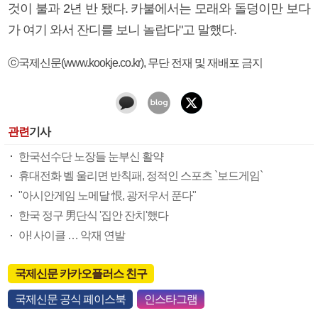
것이 불과 2년 반 됐다. 카불에서는 모래와 돌덩이만 보다
가 여기 와서 잔디를 보니 놀랍다"고 말했다.
ⓒ국제신문(www.kookje.co.kr), 무단 전재 및 재배포 금지
관련
기사
한국선수단 노장들 눈부신 활약
휴대전화 벨 울리면 반칙패, 정적인 스포츠 `보드게임`
"아시안게임 노메달 恨, 광저우서 푼다"
한국 정구 男단식 '집안 잔치'했다
아! 사이클 … 악재 연발
국제신문 카카오플러스 친구
국제신문 공식 페이스북
인스타그램