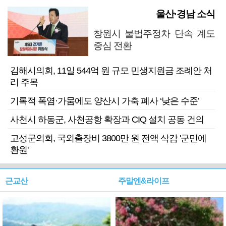
울산·경남 소식
창원시 불법주정차 단속 계도
중심 전환
김해시의회, 11일 544억 원 규모 민생지원금 조례안 처
리 주목
기록적 폭염·가뭄에도 양산시 가축 폐사 ‘낮은 수준’
사천시 하동군, 사천공항 확장과 CIQ 설치 공동 건의
고성군의회, 국외출장비 3800만 원 전액 삭감 '군민에
환원'
근교산
주말엔&라이프