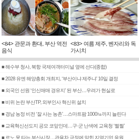
<84> 관문과 환대, 부산 역전
<83> 여름 제주, 벤자리와 독
음식
가시치
■ 해수부 청사, 북항 국제여객터미널 옆에 선다(종합)
■ 2028 유엔 해양총회 개최지, ‘부산이냐 제주냐’ 10일 결정
■ 외국인 선원 ‘인신매매 경유지’ 된 부산…우려가 현실로
■ 비위 논란 부산TP, 외부인사 혁신위 설치
■ 경남 농정 비전 ‘잘 사는 농촌’…스마트팜 1000㏊까지 늘린다
■ 교육혁신선도지 공모 코앞인데…구·군 난색에 교육청 ‘쩔쩔’
■ 르노 못 타는 부산시장…관용차 규정에 막힌 지역기업 응원