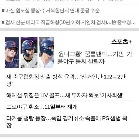
■ 마산 원도심 행정·주거복합단지 연내 준공 수순
■ 검사 신분 버리고 직급하향(10년 이하 저연차 검사)…檢 중수청행 기피
스포츠 +
‘윤나고황’ 꿈틀댄다…거인 가
을야구 불씨 살릴까
새 축구협회장 선출 방식 윤곽…“선거인단 192→2만
명”
해체설 뒤집은 LIV 골프…새 투자자 확보 ‘기사회생’
프로야구 취소…11일부터 재개
라커룸 냉탕 등장…폭염 경기취소 속출에 PS 셈법 복
잡