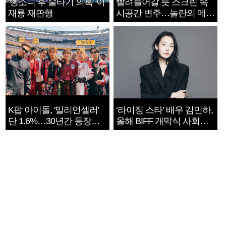
‘뺑소니 후 술타기 의혹’ 이
빨려들어갈 듯 스크린 속
재룡 재판행
시공간 변주…놀란의 메시
지는 ‘전쟁 속죄’
K팝 아이돌, '밀리언셀러'
‘라이징 스타’ 배우 김민하,
단 1.6%…30년간 등장
올해 BIFF 개막식 사회자
1182개팀 전수조사
확정