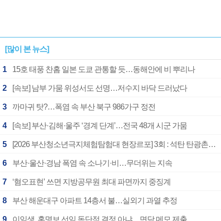
[많이 본 뉴스]
1
15호 태풍 찬홈 일본 도쿄 관통할 듯…동해안에 비 뿌리나
2
[속보] 남부 가뭄 위성서도 선명…저수지 바닥 드러났다
3
까마귀 탓?…폭염 속 부산 북구 986가구 정전
4
[속보] 부산·김해·울주 ‘경계 단계’…전국 48개 시군 가뭄
5
[2026 부산청소년극지체험탐험대 현장르포] 3회 : 석탄 탄광촌에서 북극 연구의 중심지로
6
부산·울산·경남 폭염 속 소나기·비…무더위는 지속
7
‘혐오표현’ 쓰면 지방공무원 최대 파면까지 중징계
8
부산 해운대구 아파트 14층서 불…실외기 과열 추정
9
이임생, 홍명보 선임 독단적 결정 아냐…면담 메모 제출