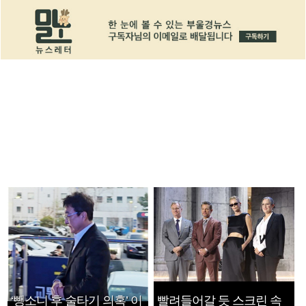
‘뺑소니 후 술타기 의혹’ 이
빨려들어갈 듯 스크린 속