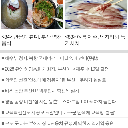
<84> 관문과 환대, 부산 역전
<83> 여름 제주, 벤자리와 독
음식
가시치
■ 해수부 청사, 북항 국제여객터미널 옆에 선다(종합)
■ 2028 유엔 해양총회 개최지, ‘부산이냐 제주냐’ 10일 결정
■ 외국인 선원 ‘인신매매 경유지’ 된 부산…우려가 현실로
■ 비위 논란 부산TP, 외부인사 혁신위 설치
■ 경남 농정 비전 ‘잘 사는 농촌’…스마트팜 1000㏊까지 늘린다
■ 교육혁신선도지 공모 코앞인데…구·군 난색에 교육청 ‘쩔쩔’
■ 르노 못 타는 부산시장…관용차 규정에 막힌 지역기업 응원