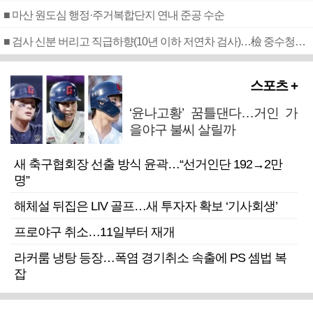
■ 마산 원도심 행정·주거복합단지 연내 준공 수순
■ 검사 신분 버리고 직급하향(10년 이하 저연차 검사)…檢 중수청행 기피
스포츠 +
‘윤나고황’ 꿈틀댄다…거인 가
을야구 불씨 살릴까
새 축구협회장 선출 방식 윤곽…“선거인단 192→2만
명”
해체설 뒤집은 LIV 골프…새 투자자 확보 ‘기사회생’
프로야구 취소…11일부터 재개
라커룸 냉탕 등장…폭염 경기취소 속출에 PS 셈법 복
잡