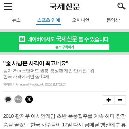
뉴스
스포츠·연예
오피니언
동영상
"金 사냥은 사격이 최고네요"
남자 25m 스탠더드 권총, 홍성환 개인·단체전 1위
한국 사격에서만 金 10개
염창현 기자 haorem@kookje.co.kr | 2010.11.17 22:07
2010 광저우 아시안게임 초반 폭풍질주를 계속 하다 잠깐
숨을 골랐던 한국 사수들이 17일 다시 금메달 행진에 합류