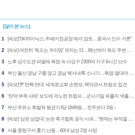
[많이 본 뉴스]
1
[속보]“SK하이닉스, 中패키징공장 매각 검토…중국서 인수 거론”
2
[속보] 여전히 ‘독도는 우리땅’ 외치는 日…韓선박이 독도 주변 해양조사 활동하자 반발
3
노후 상수도관 파열에 폭염 속 사상구 2300여 가구 6시간 단수
4
부산 울산 경남 구름 많고 경남 북서내륙 소나기…폭염·열대야 계속
5
[속보]‘尹 탄핵 반대’ 세계로교회 손현보, 백악관서 트럼프 접견
6
‘탄약 부족 사태’ 보도에 격노한 트럼프…군사기밀 유출자 색출 지시
7
부산 주유소 휘발유 평균가 ℓ당 1849원… 전주보다 3원 ↓
8
[속보] ‘심판 성접대’ 논란 축구협회 공식 사과…“현재는 부적절 행위 없어”
9
서울 중랑구서 흉기 난동…60대 남성 2명 사망