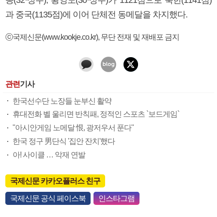
과 중국(1135점)에 이어 단체전 동메달을 차지했다.
ⓒ국제신문(www.kookje.co.kr), 무단 전재 및 재배포 금지
관련
기사
한국선수단 노장들 눈부신 활약
휴대전화 벨 울리면 반칙패, 정적인 스포츠 `보드게임`
"아시안게임 노메달 恨, 광저우서 푼다"
한국 정구 男단식 '집안 잔치'했다
아! 사이클 … 악재 연발
국제신문 카카오플러스 친구
국제신문 공식 페이스북
인스타그램