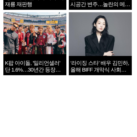
재룡 재판행
시공간 변주…놀란의 메시
지는 ‘전쟁 속죄’
K팝 아이돌, '밀리언셀러'
‘라이징 스타’ 배우 김민하,
단 1.6%…30년간 등장
올해 BIFF 개막식 사회자
1182개팀 전수조사
확정