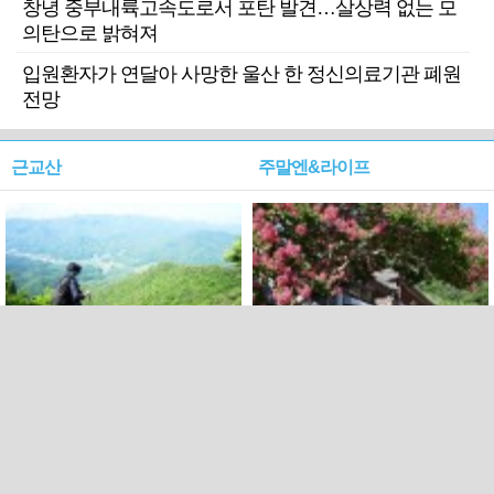
창녕 중부내륙고속도로서 포탄 발견…살상력 없는 모
의탄으로 밝혀져
입원환자가 연달아 사망한 울산 한 정신의료기관 폐원
전망
근교산
주말엔&라이프
근교산&그너머…상주·문경
폭염보다 더 뜨거워라…100
청화산~시루봉
일을 붉게 불태울 ‘선비정신’
피었네
PC버전
엑스
페이스북