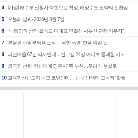
4
[사설] 해수부 신청사 북항으로 확정, 해양수도 도약의 전환점
5
오늘의 날씨- 2026년 8월 7일
6
“낙동강권 삼락·을숙도·다대포 연결해 서부산 관광 키우자”
7
부울경 주말부터 비소식…‘극한 폭염’ 한풀 꺾일 듯
8
피란마을 67년 역사인데…전교생 24명 아미초 통폐합 기로
9
외국인 선원 ‘인신매매 경유지’ 된 부산…우려가 현실로
10
교육혁신선도지 공모 코앞인데…구·군 난색에 교육청 ‘쩔쩔’