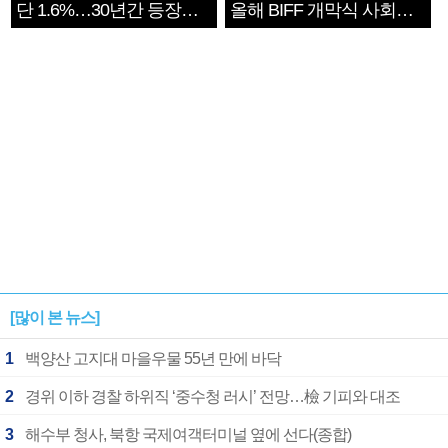
단 1.6%…30년간 등장
올해 BIFF 개막식 사회자
1182개팀 전수조사
확정
[많이 본 뉴스]
1
백양산 고지대 마을우물 55년 만에 바닥
2
경위 이하 경찰 하위직 ‘중수청 러시’ 전망…檢 기피와 대조
3
해수부 청사, 북항 국제여객터미널 옆에 선다(종합)