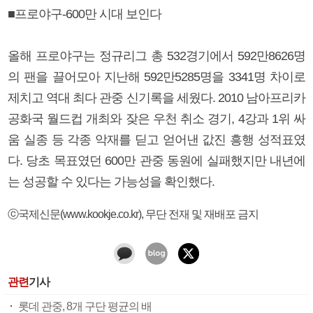
■프로야구-600만 시대 보인다
올해 프로야구는 정규리그 총 532경기에서 592만8626명
의 팬을 끌어모아 지난해 592만5285명을 3341명 차이로
제치고 역대 최다 관중 신기록을 세웠다. 2010 남아프리카
공화국 월드컵 개최와 잦은 우천 취소 경기, 4강과 1위 싸
움 실종 등 각종 악재를 딛고 얻어낸 값진 흥행 성적표였
다. 당초 목표였던 600만 관중 동원에 실패했지만 내년에
는 성공할 수 있다는 가능성을 확인했다.
ⓒ국제신문(www.kookje.co.kr), 무단 전재 및 재배포 금지
관련
기사
롯데 관중, 8개 구단 평균의 배