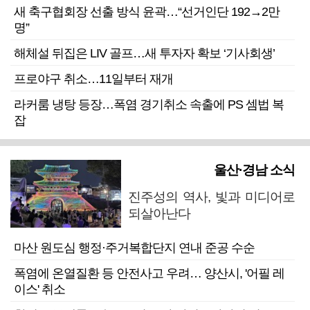
새 축구협회장 선출 방식 윤곽…“선거인단 192→2만
명”
해체설 뒤집은 LIV 골프…새 투자자 확보 ‘기사회생’
프로야구 취소…11일부터 재개
라커룸 냉탕 등장…폭염 경기취소 속출에 PS 셈법 복
잡
울산·경남 소식
진주성의 역사, 빛과 미디어로
되살아난다
마산 원도심 행정·주거복합단지 연내 준공 수순
폭염에 온열질환 등 안전사고 우려… 양산시, '어필 레
이스' 취소