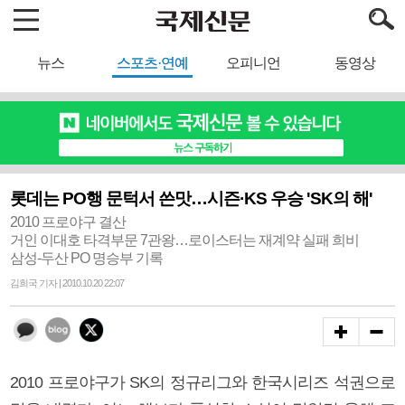
뉴스
스포츠·연예
오피니언
동영상
롯데는 PO행 문턱서 쓴맛…시즌·KS 우승 'SK의 해'
2010 프로야구 결산
거인 이대호 타격부문 7관왕…로이스터는 재계약 실패 희비
삼성-두산 PO 명승부 기록
김희국 기자 | 2010.10.20 22:07
2010 프로야구가 SK의 정규리그와 한국시리즈 석권으로