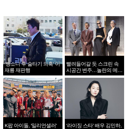
‘뺑소니 후 술타기 의혹’ 이
빨려들어갈 듯 스크린 속
재룡 재판행
시공간 변주…놀란의 메시
지는 ‘전쟁 속죄’
K팝 아이돌, '밀리언셀러'
‘라이징 스타’ 배우 김민하,