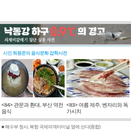
시인 최원준의 음식문화 잡학사전
<84> 관문과 환대, 부산 역전
<83> 여름 제주, 벤자리와 독
음식
가시치
■ 해수부 청사, 북항 국제여객터미널 옆에 선다(종합)