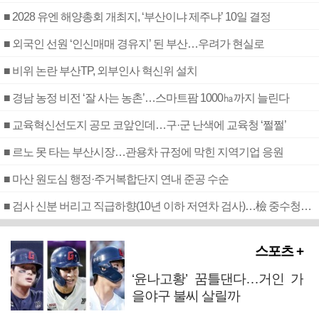
■ 2028 유엔 해양총회 개최지, ‘부산이냐 제주냐’ 10일 결정
■ 외국인 선원 ‘인신매매 경유지’ 된 부산…우려가 현실로
■ 비위 논란 부산TP, 외부인사 혁신위 설치
■ 경남 농정 비전 ‘잘 사는 농촌’…스마트팜 1000㏊까지 늘린다
■ 교육혁신선도지 공모 코앞인데…구·군 난색에 교육청 ‘쩔쩔’
■ 르노 못 타는 부산시장…관용차 규정에 막힌 지역기업 응원
■ 마산 원도심 행정·주거복합단지 연내 준공 수순
■ 검사 신분 버리고 직급하향(10년 이하 저연차 검사)…檢 중수청행 기피
스포츠 +
‘윤나고황’ 꿈틀댄다…거인 가
을야구 불씨 살릴까