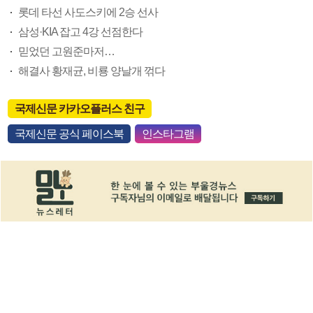
롯데 타선 사도스키에 2승 선사
삼성·KIA 잡고 4강 선점한다
믿었던 고원준마저…
해결사 황재균, 비룡 양날개 꺾다
국제신문 카카오플러스 친구
국제신문 공식 페이스북
인스타그램