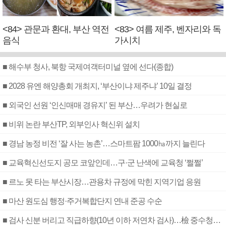
<84> 관문과 환대, 부산 역전
<83> 여름 제주, 벤자리와 독
음식
가시치
■ 해수부 청사, 북항 국제여객터미널 옆에 선다(종합)
■ 2028 유엔 해양총회 개최지, ‘부산이냐 제주냐’ 10일 결정
■ 외국인 선원 ‘인신매매 경유지’ 된 부산…우려가 현실로
■ 비위 논란 부산TP, 외부인사 혁신위 설치
■ 경남 농정 비전 ‘잘 사는 농촌’…스마트팜 1000㏊까지 늘린다
■ 교육혁신선도지 공모 코앞인데…구·군 난색에 교육청 ‘쩔쩔’
■ 르노 못 타는 부산시장…관용차 규정에 막힌 지역기업 응원
■ 마산 원도심 행정·주거복합단지 연내 준공 수순
■ 검사 신분 버리고 직급하향(10년 이하 저연차 검사)…檢 중수청행 기피