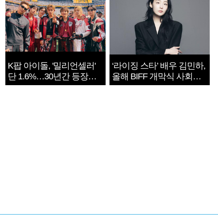
K팝 아이돌, '밀리언셀러'
‘라이징 스타’ 배우 김민하,
단 1.6%…30년간 등장
올해 BIFF 개막식 사회자
1182개팀 전수조사
확정