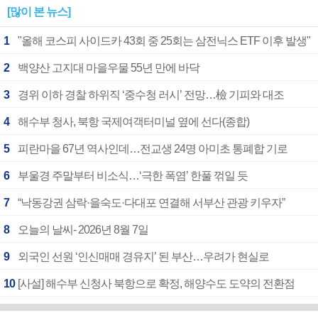
[많이 본 뉴스]
1
"올해 코스피 사이드카 43회 중 25회는 삼전닉스 ETF 이후 발생"
2
백양산 고지대 마을우물 55년 만에 바닥
3
경위 이하 경찰 하위직 ‘중수청 러시’ 전망…檢 기피와 대조
4
해수부 청사, 북항 국제여객터미널 옆에 선다(종합)
5
피란마을 67년 역사인데…전교생 24명 아미초 통폐합 기로
6
부울경 주말부터 비소식…‘극한 폭염’ 한풀 꺾일 듯
7
“낙동강권 삼락·을숙도·다대포 연결해 서부산 관광 키우자”
8
오늘의 날씨- 2026년 8월 7일
9
외국인 선원 ‘인신매매 경유지’ 된 부산…우려가 현실로
10
[사설] 해수부 신청사 북항으로 확정, 해양수도 도약의 전환점