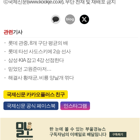
ⓒ국제신문(www.kookje.co.kr), 무단 전재 및 재배포 금지
관련
기사
롯데 관중, 8개 구단 평균의 배
롯데 타선 사도스키에 2승 선사
삼성·KIA 잡고 4강 선점한다
믿었던 고원준마저…
해결사 황재균, 비룡 양날개 꺾다
국제신문 카카오플러스 친구
국제신문 공식 페이스북
인스타그램