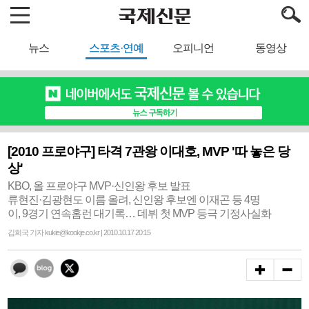
뉴스
스포츠·연예
오피니언
동영상
[2010 프로야구] 타격 7관왕 이대호, MVP '따 놓은 당
상'
KBO, 올 프로야구 MVP·신인왕 후보 발표
류현진·김광현도 이름 올려, 신인왕 후보엔 이재곤 등 4명
이, 9경기 연속홈런 대기록… 데뷔 첫 MVP 등극 기정사실화
김희국 기자 kukie@kookje.co.kr | 2010.10.17 20:15