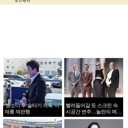
‘뺑소니 후 술타기 의혹’ 이
빨려들어갈 듯 스크린 속
재룡 재판행
시공간 변주…놀란의 메시
지는 ‘전쟁 속죄’