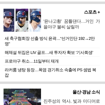
스포츠 +
‘윤나고황’ 꿈틀댄다…거인 가
을야구 불씨 살릴까
새 축구협회장 선출 방식 윤곽…“선거인단 192→2만
명”
해체설 뒤집은 LIV 골프…새 투자자 확보 ‘기사회생’
프로야구 취소…11일부터 재개
라커룸 냉탕 등장…폭염 경기취소 속출에 PS 셈법 복
잡
울산·경남 소식
진주성의 역사, 빛과 미디어로