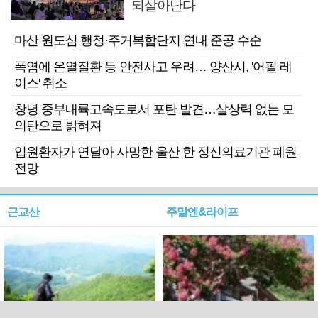
되살아난다
마산 원도심 행정·주거복합단지 연내 준공 수순
폭염에 온열질환 등 안전사고 우려… 양산시, '어필 레
이스' 취소
창녕 중부내륙고속도로서 포탄 발견…살상력 없는 모
의탄으로 밝혀져
입원환자가 연달아 사망한 울산 한 정신의료기관 폐원
전망
근교산
주말엔&라이프