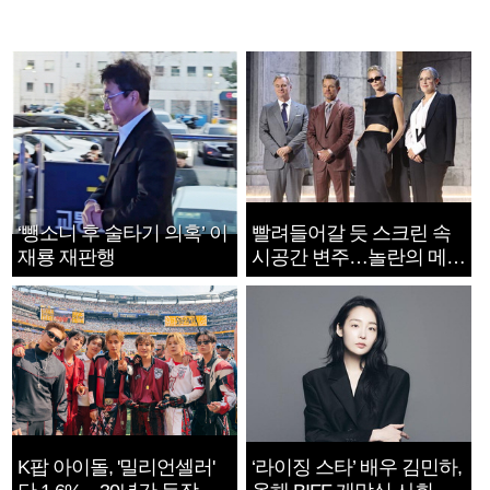
‘뺑소니 후 술타기 의혹’ 이
빨려들어갈 듯 스크린 속
재룡 재판행
시공간 변주…놀란의 메시
지는 ‘전쟁 속죄’
K팝 아이돌, '밀리언셀러'
‘라이징 스타’ 배우 김민하,