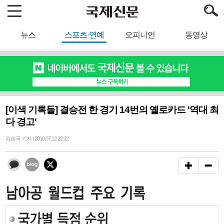
뉴스
스포츠·연예
오피니언
동영상
[이색 기록들] 결승전 한 경기 14번의 옐로카드 '역대 최
다 경고'
김희국 기자 | 2010.07.12 22:32