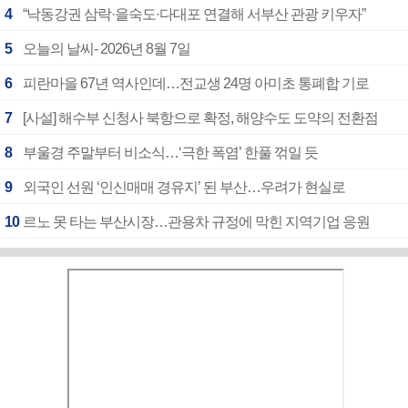
4
“낙동강권 삼락·을숙도·다대포 연결해 서부산 관광 키우자”
5
오늘의 날씨- 2026년 8월 7일
6
피란마을 67년 역사인데…전교생 24명 아미초 통폐합 기로
7
[사설] 해수부 신청사 북항으로 확정, 해양수도 도약의 전환점
8
부울경 주말부터 비소식…‘극한 폭염’ 한풀 꺾일 듯
9
외국인 선원 ‘인신매매 경유지’ 된 부산…우려가 현실로
10
르노 못 타는 부산시장…관용차 규정에 막힌 지역기업 응원