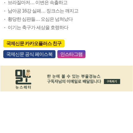
브라질마저… 이변은 속출하고
남아공 16강 실패… 징크스는 깨지고
황당한 심판들… 오심은 넘쳐났다
이기는 축구가 세상을 호령하다
국제신문 카카오플러스 친구
국제신문 공식 페이스북
인스타그램