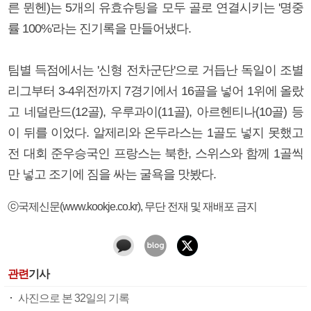
른 뮌헨)는 5개의 유효슈팅을 모두 골로 연결시키는 '명중
률 100%'라는 진기록을 만들어냈다.
팀별 득점에서는 '신형 전차군단'으로 거듭난 독일이 조별
리그부터 3-4위전까지 7경기에서 16골을 넣어 1위에 올랐
고 네덜란드(12골), 우루과이(11골), 아르헨티나(10골) 등
이 뒤를 이었다. 알제리와 온두라스는 1골도 넣지 못했고
전 대회 준우승국인 프랑스는 북한, 스위스와 함께 1골씩
만 넣고 조기에 짐을 싸는 굴욕을 맛봤다.
ⓒ국제신문(www.kookje.co.kr), 무단 전재 및 재배포 금지
관련
기사
사진으로 본 32일의 기록