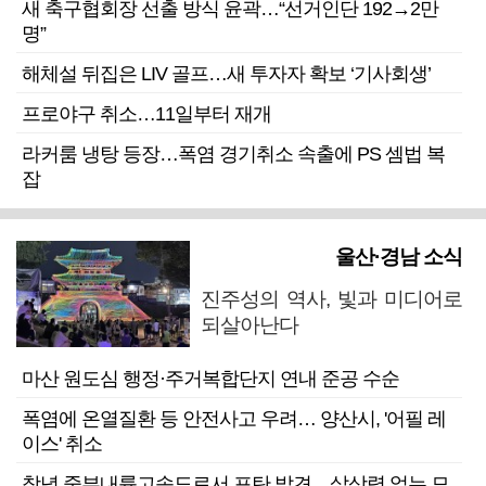
새 축구협회장 선출 방식 윤곽…“선거인단 192→2만
명”
해체설 뒤집은 LIV 골프…새 투자자 확보 ‘기사회생’
프로야구 취소…11일부터 재개
라커룸 냉탕 등장…폭염 경기취소 속출에 PS 셈법 복
잡
울산·경남 소식
진주성의 역사, 빛과 미디어로
되살아난다
마산 원도심 행정·주거복합단지 연내 준공 수순
폭염에 온열질환 등 안전사고 우려… 양산시, '어필 레
이스' 취소
창녕 중부내륙고속도로서 포탄 발견…살상력 없는 모