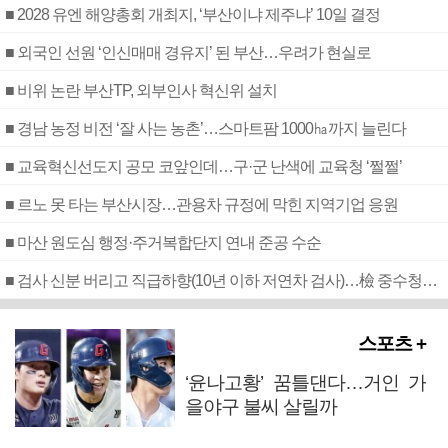
■ 2028 유엔 해양총회 개최지, ‘부산이냐 제주냐’ 10일 결정
■ 외국인 선원 ‘인신매매 경유지’ 된 부산…우려가 현실로
■ 비위 논란 부산TP, 외부인사 혁신위 설치
■ 경남 농정 비전 ‘잘 사는 농촌’…스마트팜 1000㏊까지 늘린다
■ 교육혁신선도지 공모 코앞인데…구·군 난색에 교육청 ‘쩔쩔’
■ 르노 못 타는 부산시장…관용차 규정에 막힌 지역기업 응원
■ 마산 원도심 행정·주거복합단지 연내 준공 수순
■ 검사 신분 버리고 직급하향(10년 이하 저연차 검사)…檢 중수청행 기피
스포츠 +
‘윤나고황’ 꿈틀댄다…거인 가
을야구 불씨 살릴까