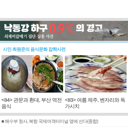
시인 최원준의 음식문화 잡학사전
<84> 관문과 환대, 부산 역전
<83> 여름 제주, 벤자리와 독
음식
가시치
■ 해수부 청사, 북항 국제여객터미널 옆에 선다(종합)