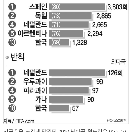
지구촌을 뜨겁게 달궜던 2010 남아공 월드컵은 여러가지