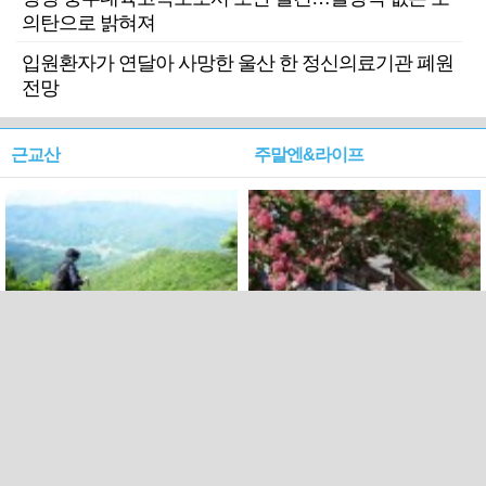
의탄으로 밝혀져
입원환자가 연달아 사망한 울산 한 정신의료기관 폐원
전망
근교산
주말엔&라이프
근교산&그너머…상주·문경
폭염보다 더 뜨거워라…100
청화산~시루봉
일을 붉게 불태울 ‘선비정신’
피었네
PC버전
엑스
페이스북