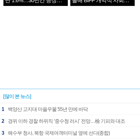
단 1.6%…30년간 등장
올해 BIFF 개막식 사회자
1182개팀 전수조사
확정
[많이 본 뉴스]
1
백양산 고지대 마을우물 55년 만에 바닥
2
경위 이하 경찰 하위직 ‘중수청 러시’ 전망…檢 기피와 대조
3
해수부 청사, 북항 국제여객터미널 옆에 선다(종합)