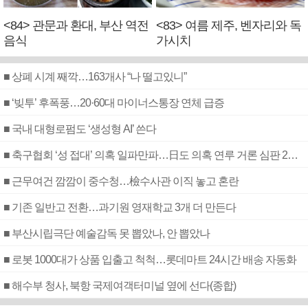
<84> 관문과 환대, 부산 역전
<83> 여름 제주, 벤자리와 독
음식
가시치
■ 상폐 시계 째깍…163개사 “나 떨고있니”
■ ‘빚투’ 후폭풍…20·60대 마이너스통장 연체 급증
■ 국내 대형로펌도 ‘생성형 AI’ 쓴다
■ 축구협회 ‘성 접대’ 의혹 일파만파…日도 의혹 연루 거론 심판 2명 조사
■ 근무여건 깜깜이 중수청…檢수사관 이직 놓고 혼란
■ 기존 일반고 전환…과기원 영재학교 3개 더 만든다
■ 부산시립극단 예술감독 못 뽑았나, 안 뽑았나
■ 로봇 1000대가 상품 입출고 척척…롯데마트 24시간 배송 자동화
■ 해수부 청사, 북항 국제여객터미널 옆에 선다(종합)