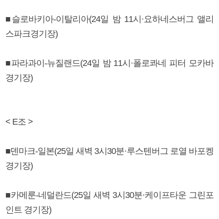
■슬로바키아-이탈리아(24일 밤 11시·요하네스버그 앨리
스파크경기장)
■파라과이-뉴질랜드(24일 밤 11시·폴로콰네 피터 모카바
경기장)
< E조 >
■덴마크-일본(25일 새벽 3시30분·루스텐버그 로열 바포켕
경기장)
■카메룬-네덜란드(25일 새벽 3시30분·케이프타운 그린포
인트 경기장)