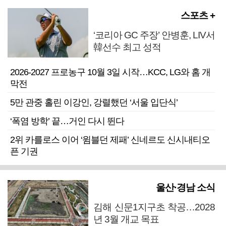
스포츠 +
‘코리아 GC 주장’ 안병훈, LIV서
韓선수 최고 성적
2026-2027 프로농구 10월 3일 시작…KCC, LG와 홈 개
막전
5만 관중 홀린 이강인, 강렬했던 ‘서울 입단식’
‘폭염 방학’ 끝…거인 다시 뛴다
2위 카를로스 이어 ‘윔블던 제패’ 신네르도 신시내티오
픈 기권
울산·경남 소식
김해 신문1지구초 착공…2028
년 3월 개교 목표