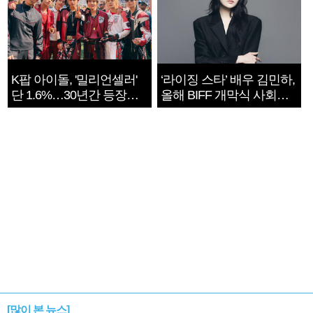
K팝 아이돌, '밀리언셀러'
‘라이징 스타’ 배우 김민하,
단 1.6%…30년간 등장
올해 BIFF 개막식 사회자
1182개팀 전수조사
확정
[많이 본 뉴스]