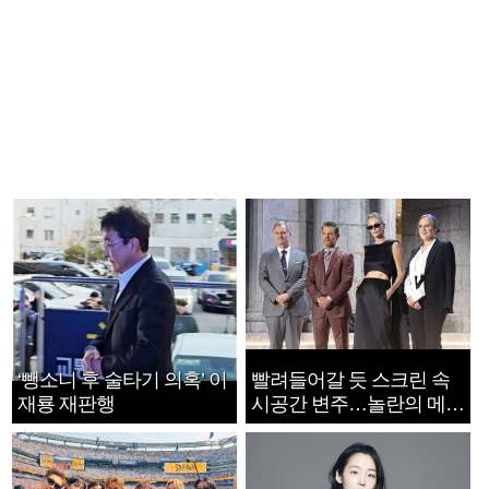
‘뺑소니 후 술타기 의혹’ 이
빨려들어갈 듯 스크린 속
재룡 재판행
시공간 변주…놀란의 메시
지는 ‘전쟁 속죄’