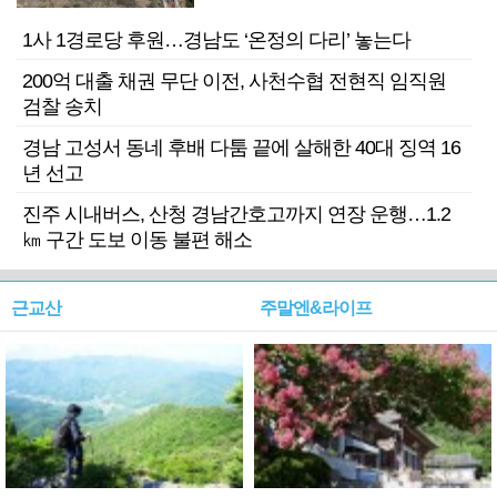
1사 1경로당 후원…경남도 ‘온정의 다리’ 놓는다
200억 대출 채권 무단 이전, 사천수협 전현직 임직원
검찰 송치
경남 고성서 동네 후배 다툼 끝에 살해한 40대 징역 16
년 선고
진주 시내버스, 산청 경남간호고까지 연장 운행…1.2
㎞ 구간 도보 이동 불편 해소
근교산
주말엔&라이프