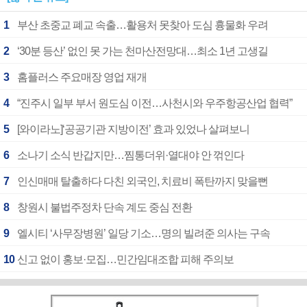
1
부산 초중교 폐교 속출…활용처 못찾아 도심 흉물화 우려
2
‘30분 등산’ 없인 못 가는 천마산전망대…최소 1년 고생길
3
홈플러스 주요매장 영업 재개
4
“진주시 일부 부서 원도심 이전…사천시와 우주항공산업 협력”
5
[와이라노]‘공공기관 지방이전’ 효과 있었나 살펴보니
6
소나기 소식 반갑지만…찜통더위·열대야 안 꺾인다
7
인신매매 탈출하다 다친 외국인, 치료비 폭탄까지 맞을뻔
8
창원시 불법주정차 단속 계도 중심 전환
9
엘시티 ‘사무장병원’ 일당 기소…명의 빌려준 의사는 구속
10
신고 없이 홍보·모집…민간임대조합 피해 주의보