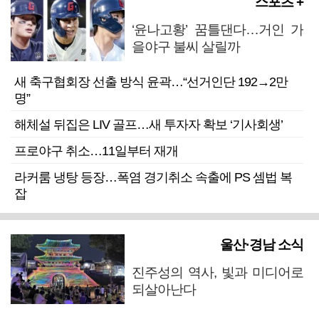
스포츠 +
‘윤나고황’ 꿈틀댄다…거인 가
을야구 불씨 살릴까
새 축구협회장 선출 방식 윤곽…“선거인단 192→2만
명”
해체설 뒤집은 LIV 골프…새 투자자 확보 ‘기사회생’
프로야구 취소…11일부터 재개
라커룸 냉탕 등장…폭염 경기취소 속출에 PS 셈법 복
잡
울산·경남 소식
진주성의 역사, 빛과 미디어로
되살아난다