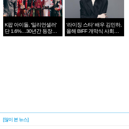
K팝 아이돌, '밀리언셀러'
‘라이징 스타’ 배우 김민하,
단 1.6%…30년간 등장
올해 BIFF 개막식 사회자
1182개팀 전수조사
확정
[많이 본 뉴스]