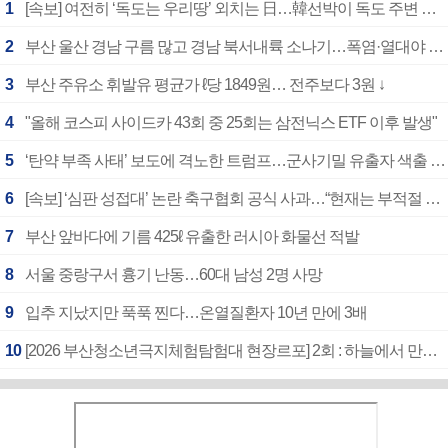
1
[속보] 여전히 ‘독도는 우리땅’ 외치는 日…韓선박이 독도 주변 해양조사 활동하자 반발
2
부산 울산 경남 구름 많고 경남 북서내륙 소나기…폭염·열대야 계속
3
부산 주유소 휘발유 평균가 ℓ당 1849원… 전주보다 3원 ↓
4
"올해 코스피 사이드카 43회 중 25회는 삼전닉스 ETF 이후 발생"
5
‘탄약 부족 사태’ 보도에 격노한 트럼프…군사기밀 유출자 색출 지시
6
[속보] ‘심판 성접대’ 논란 축구협회 공식 사과…“현재는 부적절 행위 없어”
7
부산 앞바다에 기름 425ℓ 유출한 러시아 화물선 적발
8
서울 중랑구서 흉기 난동…60대 남성 2명 사망
9
입추 지났지만 푹푹 찐다…온열질환자 10년 만에 3배
10
[2026 부산청소년극지체험탐험대 현장르포] 2회 : 하늘에서 만난 얼음의 나라