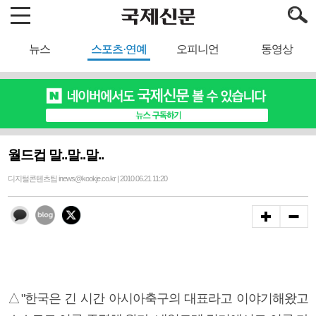
뉴스
스포츠·연예
오피니언
동영상
월드컵 말..말..말..
디지털콘텐츠팀 inews@kookje.co.kr | 2010.06.21 11:20
△"한국은 긴 시간 아시아축구의 대표라고 이야기해왔고