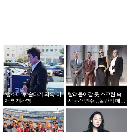
‘뺑소니 후 술타기 의혹’ 이
빨려들어갈 듯 스크린 속
재룡 재판행
시공간 변주…놀란의 메시
지는 ‘전쟁 속죄’