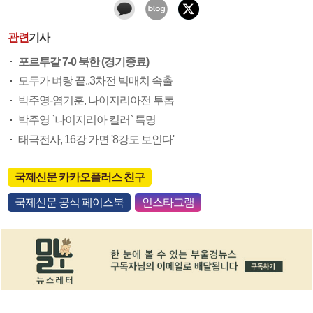
관련
기사
포르투갈 7-0 북한 (경기종료)
모두가 벼랑 끝..3차전 빅매치 속출
박주영-염기훈, 나이지리아전 투톱
박주영 `나이지리아 킬러` 특명
태극전사, 16강 가면 '8강도 보인다'
국제신문 카카오플러스 친구
국제신문 공식 페이스북
인스타그램