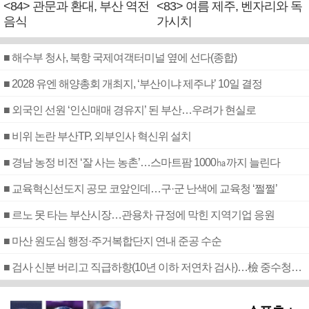
<84> 관문과 환대, 부산 역전
<83> 여름 제주, 벤자리와 독
음식
가시치
■ 해수부 청사, 북항 국제여객터미널 옆에 선다(종합)
■ 2028 유엔 해양총회 개최지, ‘부산이냐 제주냐’ 10일 결정
■ 외국인 선원 ‘인신매매 경유지’ 된 부산…우려가 현실로
■ 비위 논란 부산TP, 외부인사 혁신위 설치
■ 경남 농정 비전 ‘잘 사는 농촌’…스마트팜 1000㏊까지 늘린다
■ 교육혁신선도지 공모 코앞인데…구·군 난색에 교육청 ‘쩔쩔’
■ 르노 못 타는 부산시장…관용차 규정에 막힌 지역기업 응원
■ 마산 원도심 행정·주거복합단지 연내 준공 수순
■ 검사 신분 버리고 직급하향(10년 이하 저연차 검사)…檢 중수청행 기피