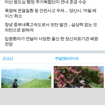
마산 원도심 행정·주거복합단지 연내 준공 수순
폭염에 온열질환 등 안전사고 우려… 양산시, '어필 레
이스' 취소
창녕 중부내륙고속도로서 포탄 발견…살상력 없는 모
의탄으로 밝혀져
입원환자가 연달아 사망한 울산 한 정신의료기관 폐원
전망
근교산
주말엔&라이프
근교산&그너머…상주·문경
폭염보다 더 뜨거워라…100