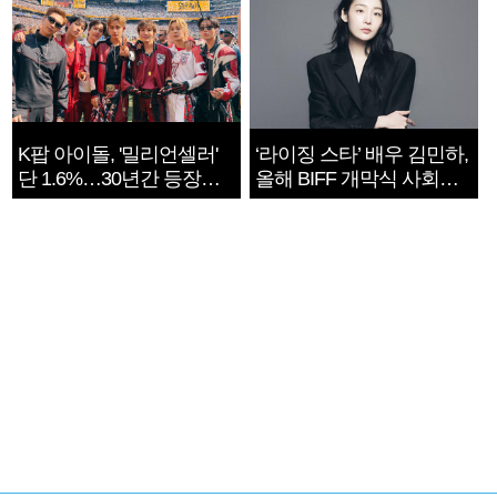
K팝 아이돌, '밀리언셀러'
‘라이징 스타’ 배우 김민하,
단 1.6%…30년간 등장
올해 BIFF 개막식 사회자
1182개팀 전수조사
확정