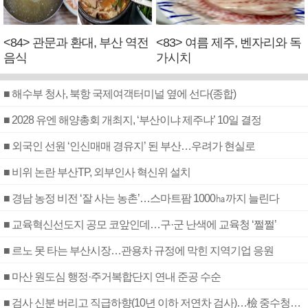
<84> 관문과 환대, 부산 역전
<83> 여름 제주, 벤자리와 독
음식
가시치
■ 해수부 청사, 북항 국제여객터미널 옆에 선다(종합)
■ 2028 유엔 해양총회 개최지, ‘부산이냐 제주냐’ 10일 결정
■ 외국인 선원 ‘인신매매 경유지’ 된 부산…우려가 현실로
■ 비위 논란 부산TP, 외부인사 혁신위 설치
■ 경남 농정 비전 ‘잘 사는 농촌’…스마트팜 1000㏊까지 늘린다
■ 교육혁신선도지 공모 코앞인데…구·군 난색에 교육청 ‘쩔쩔’
■ 르노 못 타는 부산시장…관용차 규정에 막힌 지역기업 응원
■ 마산 원도심 행정·주거복합단지 연내 준공 수순
■ 검사 신분 버리고 직급하향(10년 이하 저연차 검사)…檢 중수청행 기피