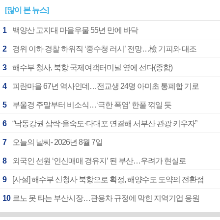
[많이 본 뉴스]
1
백양산 고지대 마을우물 55년 만에 바닥
2
경위 이하 경찰 하위직 ‘중수청 러시’ 전망…檢 기피와 대조
3
해수부 청사, 북항 국제여객터미널 옆에 선다(종합)
4
피란마을 67년 역사인데…전교생 24명 아미초 통폐합 기로
5
부울경 주말부터 비소식…‘극한 폭염’ 한풀 꺾일 듯
6
“낙동강권 삼락·을숙도·다대포 연결해 서부산 관광 키우자”
7
오늘의 날씨- 2026년 8월 7일
8
외국인 선원 ‘인신매매 경유지’ 된 부산…우려가 현실로
9
[사설] 해수부 신청사 북항으로 확정, 해양수도 도약의 전환점
10
르노 못 타는 부산시장…관용차 규정에 막힌 지역기업 응원