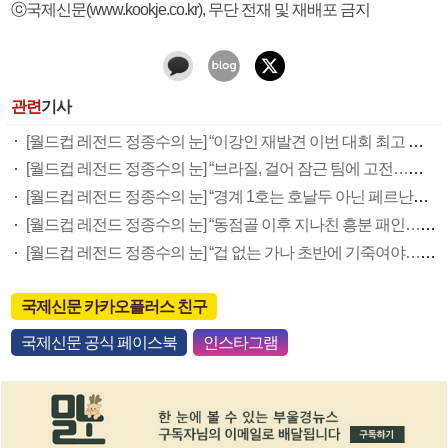
ⓒ국제신문(www.kookje.co.kr), 무단 전재 및 재배포 금지
관련
기사
[월드컵 레전드 정종수의 눈] “이강인 재발견 이번 대회 최고 수확”
[월드컵 레전드 정종수의 눈] “브라질, 걸어 잠근 팀에 고전…역습 노리면 승산 있다”
[월드컵 레전드 정종수의 눈] “경계 1호는 호날두 아닌 페르난데스…중원 잡아야 승산 ”
[월드컵 레전드 정종수의 눈] “동점골 이후 지나친 흥분 패인…역습 한방에 너무 쉽게 무너져”
[월드컵 레전드 정종수의 눈] “겁 없는 가나 초반에 기죽여야…공격수 ‘골 욕심’ 내라”
국제신문 카카오플러스 친구
국제신문 공식 페이스북
인스타그램