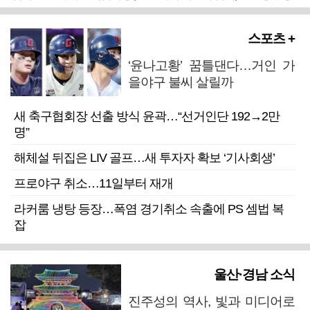
스포츠 +
‘윤나고황’ 꿈틀댄다…거인 가
을야구 불씨 살릴까
새 축구협회장 선출 방식 윤곽…“선거인단 192→2만
명”
해체설 뒤집은 LIV 골프…새 투자자 확보 ‘기사회생’
프로야구 취소…11일부터 재개
라커룸 냉탕 등장…폭염 경기취소 속출에 PS 셈법 복
잡
울산·경남 소식
진주성의 역사, 빛과 미디어로