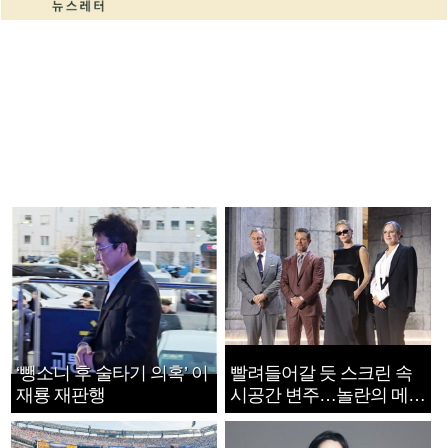
‘뺑소니 후 술타기 의혹’ 이
빨려들어갈 듯 스크린 속
재룡 재판행
시공간 변주…놀란의 메시
지는 ‘전쟁 속죄’