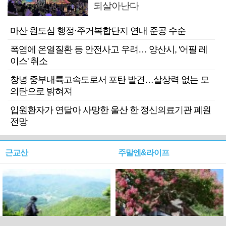
되살아난다
마산 원도심 행정·주거복합단지 연내 준공 수순
폭염에 온열질환 등 안전사고 우려… 양산시, '어필 레
이스' 취소
창녕 중부내륙고속도로서 포탄 발견…살상력 없는 모
의탄으로 밝혀져
입원환자가 연달아 사망한 울산 한 정신의료기관 폐원
전망
근교산
주말엔&라이프