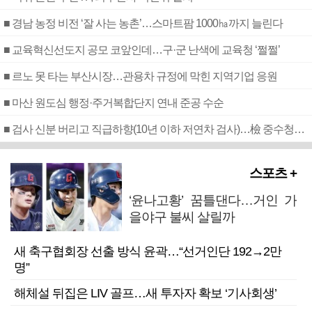
■ 경남 농정 비전 ‘잘 사는 농촌’…스마트팜 1000㏊까지 늘린다
■ 교육혁신선도지 공모 코앞인데…구·군 난색에 교육청 ‘쩔쩔’
■ 르노 못 타는 부산시장…관용차 규정에 막힌 지역기업 응원
■ 마산 원도심 행정·주거복합단지 연내 준공 수순
■ 검사 신분 버리고 직급하향(10년 이하 저연차 검사)…檢 중수청행 기피
스포츠 +
‘윤나고황’ 꿈틀댄다…거인 가
을야구 불씨 살릴까
새 축구협회장 선출 방식 윤곽…“선거인단 192→2만
명”
해체설 뒤집은 LIV 골프…새 투자자 확보 ‘기사회생’