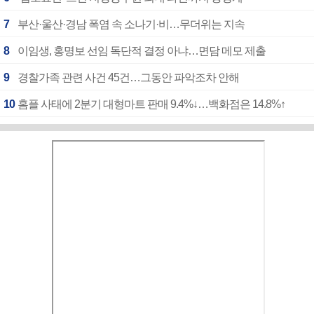
7
부산·울산·경남 폭염 속 소나기·비…무더위는 지속
8
이임생, 홍명보 선임 독단적 결정 아냐…면담 메모 제출
9
경찰가족 관련 사건 45건…그동안 파악조차 안해
10
홈플 사태에 2분기 대형마트 판매 9.4%↓…백화점은 14.8%↑