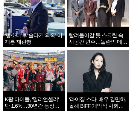
‘뺑소니 후 술타기 의혹’ 이
빨려들어갈 듯 스크린 속
재룡 재판행
시공간 변주…놀란의 메시
지는 ‘전쟁 속죄’
K팝 아이돌, '밀리언셀러'
‘라이징 스타’ 배우 김민하,
단 1.6%…30년간 등장
올해 BIFF 개막식 사회자
1182개팀 전수조사
확정