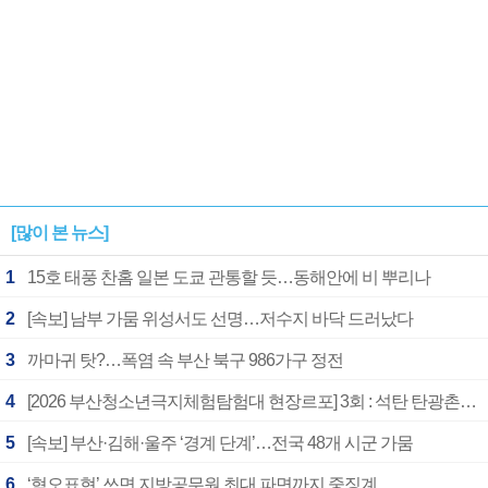
[많이 본 뉴스]
1
15호 태풍 찬홈 일본 도쿄 관통할 듯…동해안에 비 뿌리나
2
[속보] 남부 가뭄 위성서도 선명…저수지 바닥 드러났다
3
까마귀 탓?…폭염 속 부산 북구 986가구 정전
4
[2026 부산청소년극지체험탐험대 현장르포] 3회 : 석탄 탄광촌에서 북극 연구의 중심지로
5
[속보] 부산·김해·울주 ‘경계 단계’…전국 48개 시군 가뭄
6
‘혐오표현’ 쓰면 지방공무원 최대 파면까지 중징계