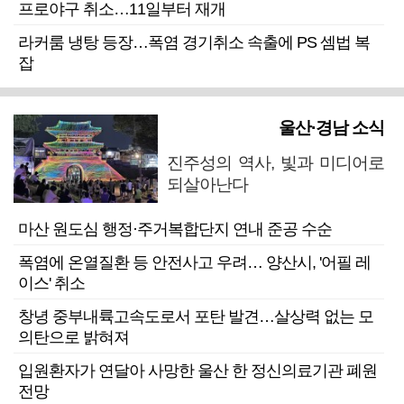
프로야구 취소…11일부터 재개
라커룸 냉탕 등장…폭염 경기취소 속출에 PS 셈법 복
잡
울산·경남 소식
진주성의 역사, 빛과 미디어로
되살아난다
마산 원도심 행정·주거복합단지 연내 준공 수순
폭염에 온열질환 등 안전사고 우려… 양산시, '어필 레
이스' 취소
창녕 중부내륙고속도로서 포탄 발견…살상력 없는 모
의탄으로 밝혀져
입원환자가 연달아 사망한 울산 한 정신의료기관 폐원
전망