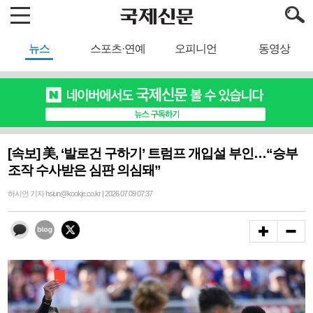
뉴스
스포츠·연예
오피니언
동영상
[속보] 美, ‘발로건 구하기’ 트럼프 개입설 부인…“승부
조작 수사받은 심판 의심돼”
허시언 기자 hsiun@kookje.co.kr | 2026.07.09 07:37