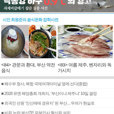
시인 최원준의 음식문화 잡학사전
<84> 관문과 환대, 부산 역전
<83> 여름 제주, 벤자리와 독
음식
가시치
■ 해수부 청사, 북항 국제여객터미널 옆에 선다(종합)
■ 2028 유엔 해양총회 개최지, ‘부산이냐 제주냐’ 10일 결정
■ 외국인 선원 ‘인신매매 경유지’ 된 부산…우려가 현실로
■ 비위 논란 부산TP, 외부인사 혁신위 설치