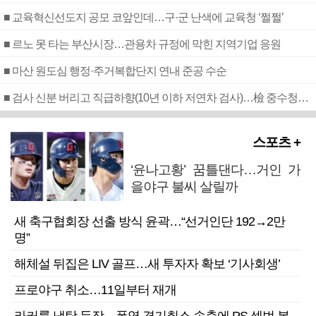
■ 교육혁신선도지 공모 코앞인데…구·군 난색에 교육청 ‘쩔쩔’
■ 르노 못 타는 부산시장…관용차 규정에 막힌 지역기업 응원
■ 마산 원도심 행정·주거복합단지 연내 준공 수순
■ 검사 신분 버리고 직급하향(10년 이하 저연차 검사)…檢 중수청행 기피
스포츠 +
‘윤나고황’ 꿈틀댄다…거인 가
을야구 불씨 살릴까
새 축구협회장 선출 방식 윤곽…“선거인단 192→2만
명”
해체설 뒤집은 LIV 골프…새 투자자 확보 ‘기사회생’
프로야구 취소…11일부터 재개