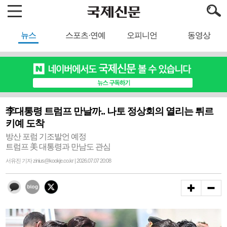
뉴스
스포츠·연예
오피니언
동영상
李대통령 트럼프 만날까.. 나토 정상회의 열리는 튀르
키예 도착
방산 포럼 기조발언 예정
트럼프 美 대통령과 만남도 관심
서유진 기자 zinius@kookje.co.kr | 2026.07.07 20:08