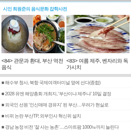
시인 최원준의 음식문화 잡학사전
<84> 관문과 환대, 부산 역전
<83> 여름 제주, 벤자리와 독
음식
가시치
■ 해수부 청사, 북항 국제여객터미널 옆에 선다(종합)
■ 2028 유엔 해양총회 개최지, ‘부산이냐 제주냐’ 10일 결정
■ 외국인 선원 ‘인신매매 경유지’ 된 부산…우려가 현실로
■ 비위 논란 부산TP, 외부인사 혁신위 설치
■ 경남 농정 비전 ‘잘 사는 농촌’…스마트팜 1000㏊까지 늘린다