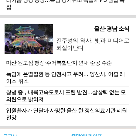
라커룸 냉탕 등장…폭염 경기취소 속출에 PS 셈법 복
잡
울산·경남 소식
진주성의 역사, 빛과 미디어로
되살아난다
마산 원도심 행정·주거복합단지 연내 준공 수순
폭염에 온열질환 등 안전사고 우려… 양산시, '어필 레
이스' 취소
창녕 중부내륙고속도로서 포탄 발견…살상력 없는 모
의탄으로 밝혀져
입원환자가 연달아 사망한 울산 한 정신의료기관 폐원
전망