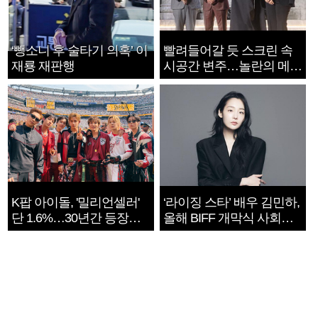
‘뺑소니 후 술타기 의혹’ 이
빨려들어갈 듯 스크린 속
재룡 재판행
시공간 변주…놀란의 메시
지는 ‘전쟁 속죄’
K팝 아이돌, '밀리언셀러'
‘라이징 스타’ 배우 김민하,
단 1.6%…30년간 등장
올해 BIFF 개막식 사회자
1182개팀 전수조사
확정