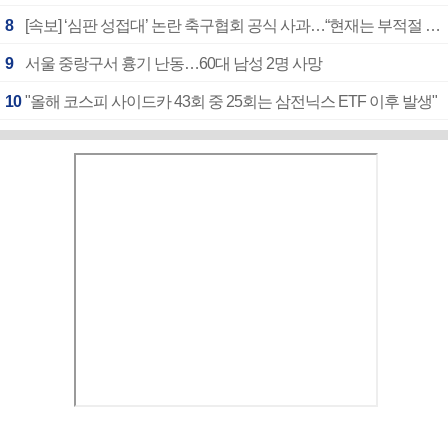
8
[속보] ‘심판 성접대’ 논란 축구협회 공식 사과…“현재는 부적절 행위 없어”
9
서울 중랑구서 흉기 난동…60대 남성 2명 사망
10
"올해 코스피 사이드카 43회 중 25회는 삼전닉스 ETF 이후 발생"