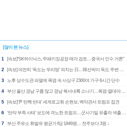
[많이 본 뉴스]
1
[속보]“SK하이닉스, 中패키징공장 매각 검토…중국서 인수 거론”
2
[속보] 여전히 ‘독도는 우리땅’ 외치는 日…韓선박이 독도 주변 해양조사 활동하자 반발
3
노후 상수도관 파열에 폭염 속 사상구 2300여 가구 6시간 단수
4
부산 울산 경남 구름 많고 경남 북서내륙 소나기…폭염·열대야 계속
5
[속보]‘尹 탄핵 반대’ 세계로교회 손현보, 백악관서 트럼프 접견
6
‘탄약 부족 사태’ 보도에 격노한 트럼프…군사기밀 유출자 색출 지시
7
부산 주유소 휘발유 평균가 ℓ당 1849원… 전주보다 3원 ↓