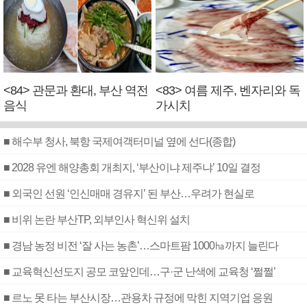
<84> 관문과 환대, 부산 역전
<83> 여름 제주, 벤자리와 독
음식
가시치
■ 해수부 청사, 북항 국제여객터미널 옆에 선다(종합)
■ 2028 유엔 해양총회 개최지, ‘부산이냐 제주냐’ 10일 결정
■ 외국인 선원 ‘인신매매 경유지’ 된 부산…우려가 현실로
■ 비위 논란 부산TP, 외부인사 혁신위 설치
■ 경남 농정 비전 ‘잘 사는 농촌’…스마트팜 1000㏊까지 늘린다
■ 교육혁신선도지 공모 코앞인데…구·군 난색에 교육청 ‘쩔쩔’
■ 르노 못 타는 부산시장…관용차 규정에 막힌 지역기업 응원