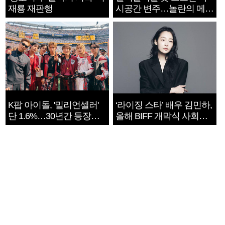
재룡 재판행
시공간 변주…놀란의 메시
지는 ‘전쟁 속죄’
K팝 아이돌, '밀리언셀러'
‘라이징 스타’ 배우 김민하,
단 1.6%…30년간 등장
올해 BIFF 개막식 사회자
1182개팀 전수조사
확정