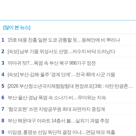
[많이 본 뉴스]
1
15호 태풍 찬홈 일본 도쿄 관통할 듯…동해안에 비 뿌리나
2
[속보] 남부 가뭄 위성서도 선명…저수지 바닥 드러났다
3
까마귀 탓?…폭염 속 부산 북구 986가구 정전
4
[속보] 부산·김해·울주 ‘경계 단계’…전국 48개 시군 가뭄
5
[2026 부산청소년극지체험탐험대 현장르포] 3회 : 석탄 탄광촌에서 북극 연구의 중심지로
6
부산·울산·경남 폭염 속 소나기·비…무더위는 지속
7
‘혐오표현’ 쓰면 지방공무원 최대 파면까지 중징계
8
부산 해운대구 아파트 14층서 불…실외기 과열 추정
9
이임생, 홍명보 선임 독단적 결정 아냐…면담 메모 제출