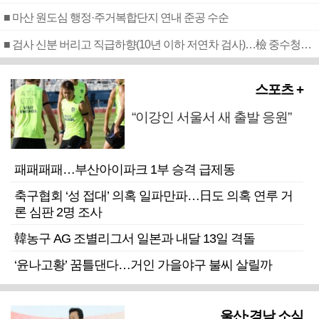
■ 마산 원도심 행정·주거복합단지 연내 준공 수순
■ 검사 신분 버리고 직급하향(10년 이하 저연차 검사)…檢 중수청행 기피
스포츠 +
“이강인 서울서 새 출발 응원”
패패패패…부산아이파크 1부 승격 급제동
축구협회 ‘성 접대’ 의혹 일파만파…日도 의혹 연루 거
론 심판 2명 조사
韓농구 AG 조별리그서 일본과 내달 13일 격돌
‘윤나고황’ 꿈틀댄다…거인 가을야구 불씨 살릴까
울산·경남 소식