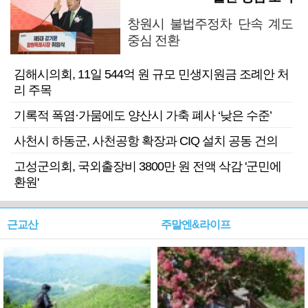
창원시 불법주정차 단속 계도
중심 전환
김해시의회, 11일 544억 원 규모 민생지원금 조례안 처
리 주목
기록적 폭염·가뭄에도 양산시 가축 폐사 ‘낮은 수준’
사천시 하동군, 사천공항 확장과 CIQ 설치 공동 건의
고성군의회, 국외출장비 3800만 원 전액 삭감 '군민에
환원'
근교산
주말엔&라이프