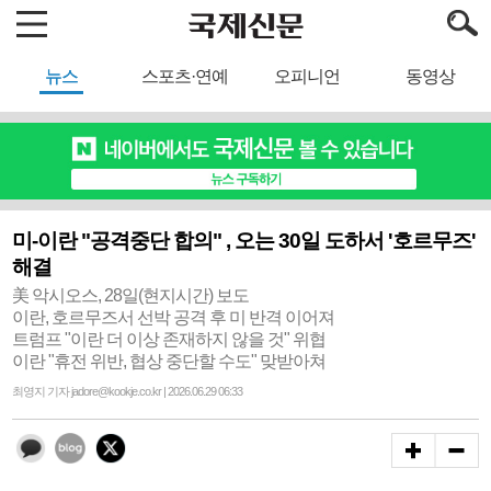
뉴스
스포츠·연예
오피니언
동영상
미-이란 "공격중단 합의" , 오는 30일 도하서 '호르무즈'
해결
美 악시오스, 28일(현지시간) 보도
이란, 호르무즈서 선박 공격 후 미 반격 이어져
트럼프 "이란 더 이상 존재하지 않을 것" 위협
이란 "휴전 위반, 협상 중단할 수도" 맞받아쳐
최영지 기자 jadore@kookje.co.kr | 2026.06.29 06:33