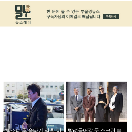
‘뺑소니 후 술타기 의혹’ 이
빨려들어갈 듯 스크린 속