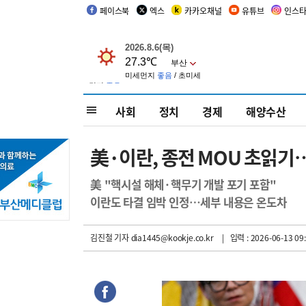
페이스북
엑스
카카오채널
유튜브
인스
사회
정치
경제
해양수산
美·이란, 종전 MOU 초읽
美 "핵시설 해체·핵무기 개발 포기 포함"
이란도 타결 임박 인정…세부 내용은 온도차
김진철 기자
dia1445@kookje.co.kr
| 입력 : 2026-06-13 09: