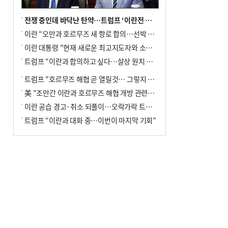
전쟁 중인데 바닥난 탄약…트럼프 ‘이란전 무기고갈’ 국방장관 질책
이란 “오만과 호르무즈 새 항로 합의…선박 안전은 보장 못해”
이란 대통령 "현재 새로운 최고지도자와 소통 어려운 상황"
트럼프 “이란과 합의하고 싶다…살상 원치 않아”
트럼프 "호르무즈 해협 곧 열릴것… 그렇지 않으면 이란에 강력 공격"
美 "조만간 이란과 호르무즈 해협 개방 관련된 합의 이뤄질 것"
이란 공습 경고·취소 되풀이…오락가락 트럼프 비꼰 ‘타코’
트럼프 “이란과 대화 중…이번이 마지막 기회”