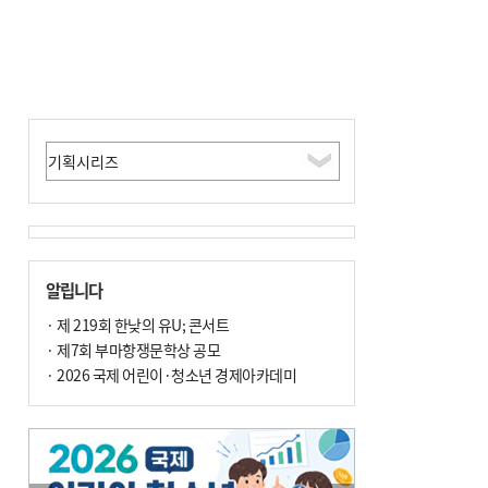
알립니다
· 제 219회 한낮의 유U; 콘서트
· 제7회 부마항쟁문학상 공모
· 2026 국제 어린이·청소년 경제아카데미