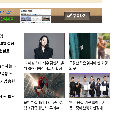
합)
10일 결정
 현실로
‘라이징 스타’ 배우 김민하, 올
금정산 작은 암자에 핀 ‘희망
■ 경남 농정 비전 ‘잘 사는 농촌’…스마트팜 1000㏊까지 늘린다
해 BIFF 개막식 사회자 확정
의 꽃’
■ 교육혁신선도지 공모 코앞인데…구·군 난색에 교육청 ‘쩔쩔’
역기업 응원
■ 검사 신분 버리고 직급하향(10년 이하 저연차 검사)…檢 중수청행 기피
올여름 절대강자 3파전…흥
‘배우 몸값’ 거품 없애기 시
행 조급증에 변칙·무리수 마
동…중예산영화 한정돼 실