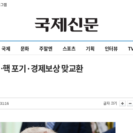
타그램
국제
문화
주말엔
스포츠
기획
인터뷰
T
기…핵 포기·경제보상 맞교환
31:16
글자 크기