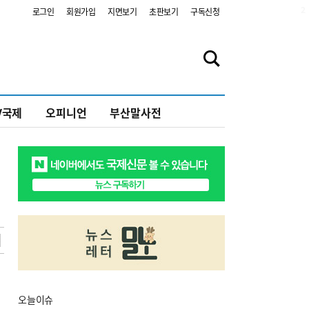
2
로그인
회원가입
지면보기
초판보기
구독신청
V국제
오피니언
부산말사전
오늘
이슈