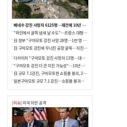
베네수 강진 사망자 6125명…재건에 10년 이상 걸릴수도
“와인에서 굴뚝 냄새 날 수도”…프랑스 대형 산불에 보르도 와인 품질 위협
日 정부 “구마모토 강진 사망 28명…1만 명 대피”
日 구마모토 강진에 무너진 공장 굴뚝…지진 사망자 최소 13명
다카이치 “구마모토 강진 사망자 13명…대규모 피해 확인”
“구마모토 강진 더 큰 지진 가능성”…10년 전 지진에 단층 재활성
日 규모 7.1강진, 구마모토현 쇼핑몰 붕괴, 2명 사망
일본구마모토 규모 7.1 강진…쇼핑몰 붕괴로 직원 20여 명 갇힌 듯
[이슈]
미국 이란 공격