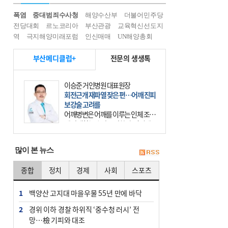
폭염
중대범죄수사청
해양수산부
더불어민주당
전당대회
르노코리아
부산관광
교육혁신선도지
역
극지해양미래포럼
인신매매
UN해양총회
부산메디클럽+
전문의 생생톡
이승준 거인병원 대표원장
회전근개 재파열 잦은 편…어깨 진피
보강술 고려를
어깨병변은 어깨를 이루는 인체 조직
에 발생하는 손상을 말한다. 여기에
는 오십견과 회전근개 증후군, 어깨
의 석회성 힘줄염 등이 있다. 국민건
많이 본 뉴스
강보험에 의하면 어깨병변
종합
정치
경제
사회
스포츠
1
백양산 고지대 마을우물 55년 만에 바닥
2
경위 이하 경찰 하위직 ‘중수청 러시’ 전
망…檢 기피와 대조