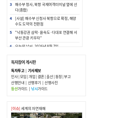
3
해수부 청사, 북항 국제여객터미널 옆에 선
다(종합)
4
[사설] 해수부 신청사 북항으로 확정, 해양
수도 도약의 전환점
5
“낙동강권 삼락·을숙도·다대포 연결해 서
부산 관광 키우자”
6
오늘의 날씨- 2026년 8월 7일
7
부울경 주말부터 비소식…‘극한 폭염’ 한풀
꺾일 듯
독자참여 게시판
8
피란마을 67년 역사인데…전교생 24명 아
독자투고
|
기사제보
미초 통폐합 기로
인사
|
모임
|
개업
|
결혼
|
출산
|
동정
|
부고
9
산행안내
외국인 선원 ‘인신매매 경유지’ 된 부산…
|
산행후기
|
산행사진
우려가 현실로
등산
가이드
|
낚시
가이드
10
교육혁신선도지 공모 코앞인데…구·군 난
색에 교육청 ‘쩔쩔’
[이슈]
세계의 자연재해