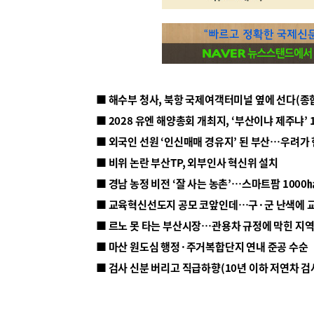
■ 해수부 청사, 북항 국제여객터미널 옆에 선다(종
■ 2028 유엔 해양총회 개최지, ‘부산이냐 제주냐’ 
■ 외국인 선원 ‘인신매매 경유지’ 된 부산…우려가
■ 비위 논란 부산TP, 외부인사 혁신위 설치
■ 르노 못 타는 부산시장…관용차 규정에 막힌 지
■ 마산 원도심 행정·주거복합단지 연내 준공 수순