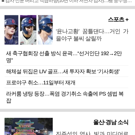
■ 검사 신분 버리고 직급하향(10년 이하 저연차 검사)…檢 중수청행 기피
스포츠 +
‘윤나고황’ 꿈틀댄다…거인 가
을야구 불씨 살릴까
새 축구협회장 선출 방식 윤곽…“선거인단 192→2만
명”
해체설 뒤집은 LIV 골프…새 투자자 확보 ‘기사회생’
프로야구 취소…11일부터 재개
라커룸 냉탕 등장…폭염 경기취소 속출에 PS 셈법 복
잡
울산·경남 소식
진주성의 역사, 빛과 미디어로