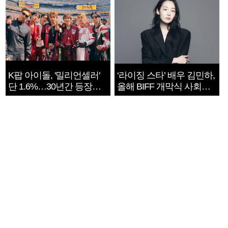
K팝 아이돌, '밀리언셀러'
‘라이징 스타’ 배우 김민하,
단 1.6%…30년간 등장
올해 BIFF 개막식 사회자
1182개팀 전수조사
확정