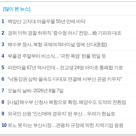
[많이 본 뉴스]
1
백양산 고지대 마을우물 55년 만에 바닥
2
경위 이하 경찰 하위직 ‘중수청 러시’ 전망…檢 기피와 대조
3
해수부 청사, 북항 국제여객터미널 옆에 선다(종합)
4
부울경 주말부터 비소식…‘극한 폭염’ 한풀 꺾일 듯
5
피란마을 67년 역사인데…전교생 24명 아미초 통폐합 기로
6
“낙동강권 삼락·을숙도·다대포 연결해 서부산 관광 키우자”
7
오늘의 날씨- 2026년 8월 7일
8
[사설] 해수부 신청사 북항으로 확정, 해양수도 도약의 전환점
9
외국인 선원 ‘인신매매 경유지’ 된 부산…우려가 현실로
10
르노 못 타는 부산시장…관용차 규정에 막힌 지역기업 응원