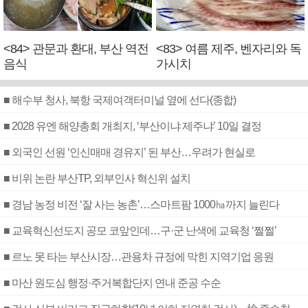
<84> 관문과 환대, 부산 역전
<83> 여름 제주, 벤자리와 독
음식
가시치
■ 해수부 청사, 북항 국제여객터미널 옆에 선다(종합)
■ 2028 유엔 해양총회 개최지, ‘부산이냐 제주냐’ 10일 결정
■ 외국인 선원 ‘인신매매 경유지’ 된 부산…우려가 현실로
■ 비위 논란 부산TP, 외부인사 혁신위 설치
■ 경남 농정 비전 ‘잘 사는 농촌’…스마트팜 1000㏊까지 늘린다
■ 교육혁신선도지 공모 코앞인데…구·군 난색에 교육청 ‘쩔쩔’
■ 르노 못 타는 부산시장…관용차 규정에 막힌 지역기업 응원
■ 마산 원도심 행정·주거복합단지 연내 준공 수순