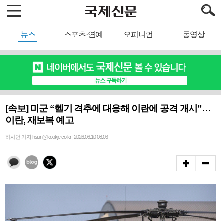
뉴스
스포츠·연예
오피니언
동영상
[속보] 미군 “헬기 격추에 대응해 이란에 공격 개시”…
이란, 재보복 예고
허시언 기자 hsiun@kookje.co.kr | 2026.06.10 08:03