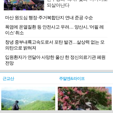
되살아난다
마산 원도심 행정·주거복합단지 연내 준공 수순
폭염에 온열질환 등 안전사고 우려… 양산시, '어필 레
이스' 취소
창녕 중부내륙고속도로서 포탄 발견…살상력 없는 모
의탄으로 밝혀져
입원환자가 연달아 사망한 울산 한 정신의료기관 폐원
전망
근교산
주말엔&라이프