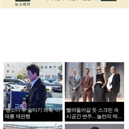
‘뺑소니 후 술타기 의혹’ 이
빨려들어갈 듯 스크린 속
재룡 재판행
시공간 변주…놀란의 메시
지는 ‘전쟁 속죄’