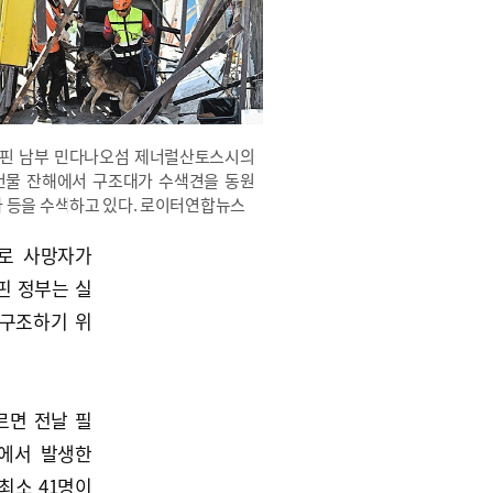
리핀 남부 민다나오섬 제너럴산토스시의
건물 잔해에서 구조대가 수색견을 동원
자 등을 수색하고 있다. 로이터연합뉴스
로 사망자가
핀 정부는 실
 구조하기 위
르면 전날 필
에서 발생한
최소 41명이