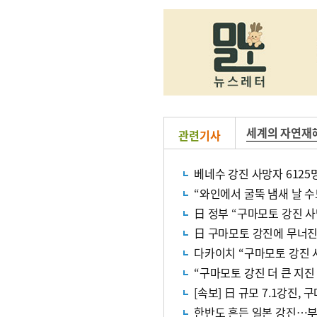
세계의 자연재
관련
기사
베네수 강진 사망자 612
“와인에서 굴뚝 냄새 날 
日 정부 “구마모토 강진 사
日 구마모토 강진에 무너진
다카이치 “구마모토 강진 
“구마모토 강진 더 큰 지진
[속보] 日 규모 7.1강진,
한반도 흔든 일본 강진…부울