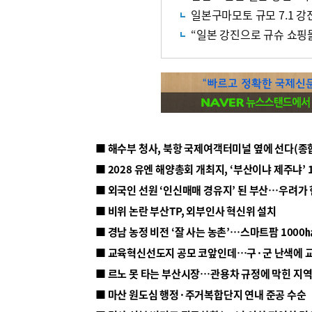
일본구마모토 규모 7.1 강
“일본 강진으로 규슈 쇼핑
■ 해수부 청사, 북항 국제여객터미널 옆에 선다(종
■ 2028 유엔 해양총회 개최지, ‘부산이냐 제주냐’ 
■ 외국인 선원 ‘인신매매 경유지’ 된 부산…우려가
■ 비위 논란 부산TP, 외부인사 혁신위 설치
■ 르노 못 타는 부산시장…관용차 규정에 막힌 지
■ 마산 원도심 행정·주거복합단지 연내 준공 수순