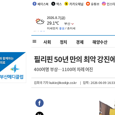
페이스북
엑스
카카오채널
유튜브
인스
사회
정치
경제
해양수산
필리핀 50년 만의 최악 강진
400여명 부상…1100여 차례 여진
김희국 기자
kukie@kookje.co.kr
| 입력 : 2026-06-09 16:33