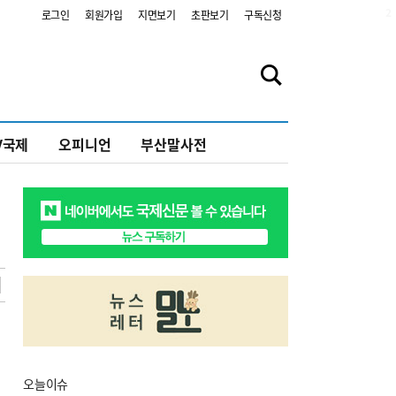
2
로그인
회원가입
지면보기
초판보기
구독신청
V국제
오피니언
부산말사전
오늘
이슈