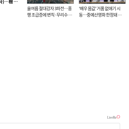
■ 검사 신분 버리고 직급하향(10년 이하 저연차 검사)…檢 중수청행 기피
올여름 절대강자 3파전…흥
‘배우 몸값’ 거품 없애기 시
행 조급증에 변칙·무리수 마
동…중예산영화 한정돼 실
케팅도
효성 의문도