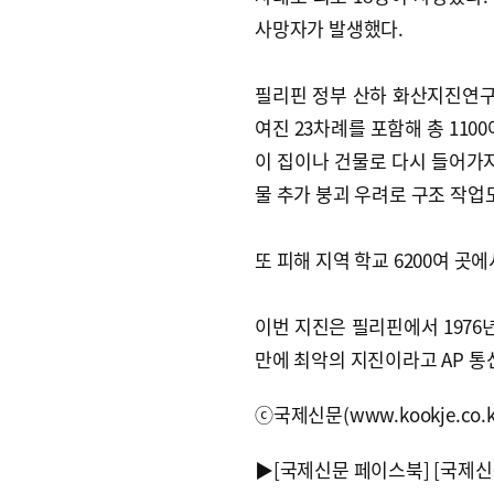
사망자가 발생했다.
필리핀 정부 산하 화산지진연구소(
여진 23차례를 포함해 총 110
이 집이나 건물로 다시 들어가지
물 추가 붕괴 우려로 구조 작업
또 피해 지역 학교 6200여 곳
이번 지진은 필리핀에서 1976년
만에 최악의 지진이라고 AP 통
ⓒ국제신문(www.kookje.co.
▶
[국제신문 페이스북]
[국제신