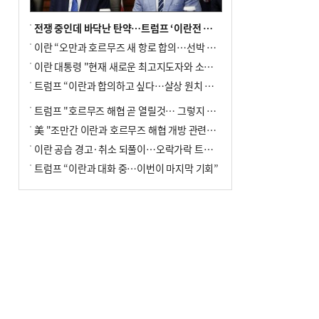
전쟁 중인데 바닥난 탄약…트럼프 ‘이란전 무기고갈’ 국방장관 질책
이란 “오만과 호르무즈 새 항로 합의…선박 안전은 보장 못해”
이란 대통령 "현재 새로운 최고지도자와 소통 어려운 상황"
트럼프 “이란과 합의하고 싶다…살상 원치 않아”
트럼프 "호르무즈 해협 곧 열릴것… 그렇지 않으면 이란에 강력 공격"
美 "조만간 이란과 호르무즈 해협 개방 관련된 합의 이뤄질 것"
이란 공습 경고·취소 되풀이…오락가락 트럼프 비꼰 ‘타코’
트럼프 “이란과 대화 중…이번이 마지막 기회”