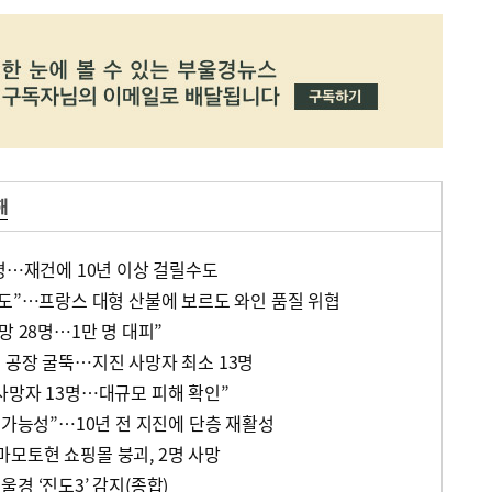
해
5명…재건에 10년 이상 걸릴수도
수도”…프랑스 대형 산불에 보르도 와인 품질 위협
망 28명…1만 명 대피”
 공장 굴뚝…지진 사망자 최소 13명
사망자 13명…대규모 피해 확인”
 가능성”…10년 전 지진에 단층 재활성
 구마모토현 쇼핑몰 붕괴, 2명 사망
경 ‘진도3’ 감지(종합)