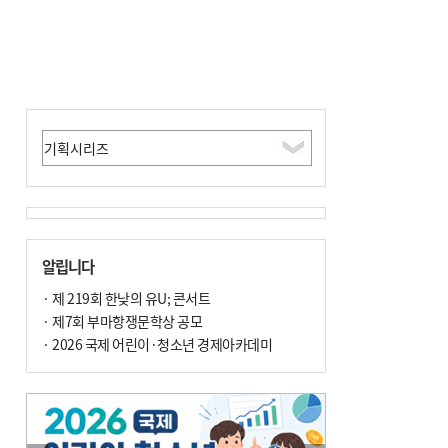
알립니다
· 제 219회 한낮의 유U; 콘서트
· 제7회 부마항쟁문학상 공모
· 2026 국제 어린이·청소년 경제아카데미