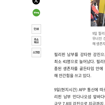
9일 필
무너진 
해 생존
필리핀 남부를 강타한 강진으
최소 41명으로 늘어났다. 필리
종된 생존자를 골든타임 안에
해 안간힘을 쓰고 있다.
9일(현지시간) AFP 통신에 따
리핀 남부 민다나오섬 앞바다
규모 7.8의 강진으로 지금까지 