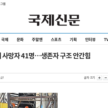
타그램
국제
문화
주말엔
스포츠
기획
인터뷰
T
에 사망자 41명…생존자 구조 안간힘
:27
글자 크기