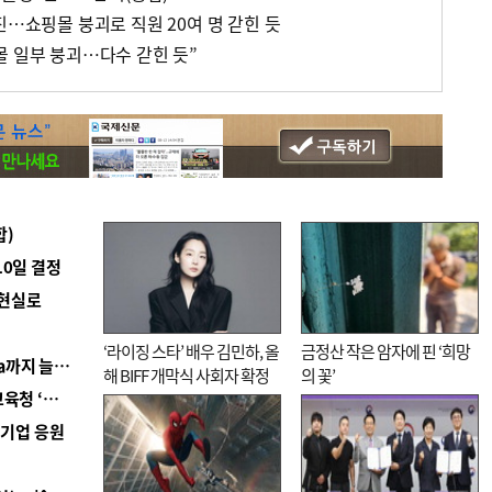
진…쇼핑몰 붕괴로 직원 20여 명 갇힌 듯
몰 일부 붕괴…다수 갇힌 듯”
합)
10일 결정
 현실로
‘라이징 스타’ 배우 김민하, 올
금정산 작은 암자에 핀 ‘희망
■ 경남 농정 비전 ‘잘 사는 농촌’…스마트팜 1000㏊까지 늘린다
해 BIFF 개막식 사회자 확정
의 꽃’
■ 교육혁신선도지 공모 코앞인데…구·군 난색에 교육청 ‘쩔쩔’
역기업 응원