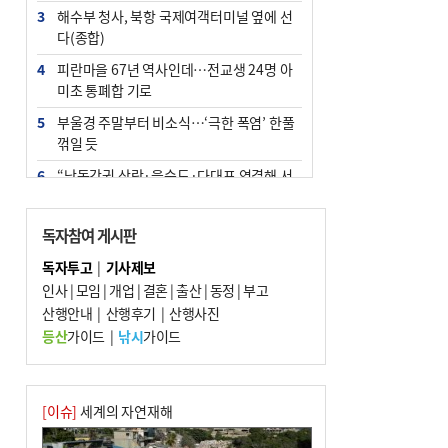
3
해수부 청사, 북항 국제여객터미널 옆에 선
다(종합)
4
피란마을 67년 역사인데…전교생 24명 아
미초 통폐합 기로
5
부울경 주말부터 비소식…‘극한 폭염’ 한풀
꺾일 듯
6
“낙동강권 삼락·을숙도·다대포 연결해 서
부산 관광 키우자”
7
오늘의 날씨- 2026년 8월 7일
독자참여 게시판
8
외국인 선원 ‘인신매매 경유지’ 된 부산…
독자투고
|
기사제보
우려가 현실로
인사
|
모임
|
개업
|
결혼
|
출산
|
동정
|
부고
9
산행안내
[사설] 해수부 신청사 북항으로 확정, 해양
|
산행후기
|
산행사진
수도 도약의 전환점
등산
가이드
|
낚시
가이드
10
르노 못 타는 부산시장…관용차 규정에 막
힌 지역기업 응원
[이슈]
세계의 자연재해