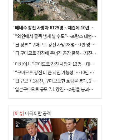
베네수 강진 사망자 6125명…재건에 10년 이상 걸릴수도
“와인에서 굴뚝 냄새 날 수도”…프랑스 대형 산불에 보르도 와인 품질 위협
日 정부 “구마모토 강진 사망 28명…1만 명 대피”
日 구마모토 강진에 무너진 공장 굴뚝…지진 사망자 최소 13명
다카이치 “구마모토 강진 사망자 13명…대규모 피해 확인”
“구마모토 강진 더 큰 지진 가능성”…10년 전 지진에 단층 재활성
日 규모 7.1강진, 구마모토현 쇼핑몰 붕괴, 2명 사망
일본구마모토 규모 7.1 강진…쇼핑몰 붕괴로 직원 20여 명 갇힌 듯
[이슈]
미국 이란 공격