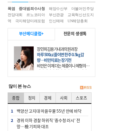
폭염
중대범죄수사청
해양수산부
더불어민주당
전당대회
르노코리아
부산관광
교육혁신선도지
역
극지해양미래포럼
인신매매
UN해양총회
부산메디클럽+
전문의 생생톡
장민희김용기내과의원과장
하루 500㎉ 줄이면 한주 0.5㎏ 감
량…비만치료는 장기전
비만은 이제 더는 체중이나 체형의 문
제가 아니다. 하나의 질병으로 인지
하고 치료와 관리를 해야 한다. 세계
보건기구(WHO)는 이미 1994년 비만
많이 본 뉴스
을 인류의 중요한
종합
정치
경제
사회
스포츠
1
백양산 고지대 마을우물 55년 만에 바닥
2
경위 이하 경찰 하위직 ‘중수청 러시’ 전
망…檢 기피와 대조