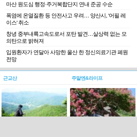
마산 원도심 행정·주거복합단지 연내 준공 수순
폭염에 온열질환 등 안전사고 우려… 양산시, '어필 레
이스' 취소
창녕 중부내륙고속도로서 포탄 발견…살상력 없는 모
의탄으로 밝혀져
입원환자가 연달아 사망한 울산 한 정신의료기관 폐원
전망
근교산
주말엔&라이프
근교산&그너머…상주·문경
폭염보다 더 뜨거워라…100