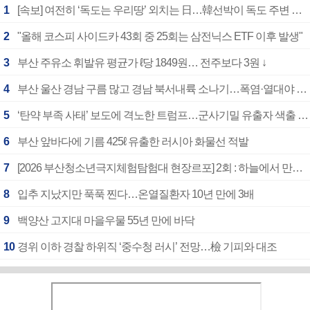
1
[속보] 여전히 ‘독도는 우리땅’ 외치는 日…韓선박이 독도 주변 해양조사 활동하자 반발
2
"올해 코스피 사이드카 43회 중 25회는 삼전닉스 ETF 이후 발생"
3
부산 주유소 휘발유 평균가 ℓ당 1849원… 전주보다 3원 ↓
4
부산 울산 경남 구름 많고 경남 북서내륙 소나기…폭염·열대야 계속
5
‘탄약 부족 사태’ 보도에 격노한 트럼프…군사기밀 유출자 색출 지시
6
부산 앞바다에 기름 425ℓ 유출한 러시아 화물선 적발
7
[2026 부산청소년극지체험탐험대 현장르포] 2회 : 하늘에서 만난 얼음의 나라
8
입추 지났지만 푹푹 찐다…온열질환자 10년 만에 3배
9
백양산 고지대 마을우물 55년 만에 바닥
10
경위 이하 경찰 하위직 ‘중수청 러시’ 전망…檢 기피와 대조