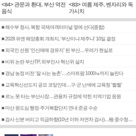
<84> 관문과 환대, 부산 역전
<83> 여름 제주, 벤자리와 독
음식
가시치
■ 해수부 청사, 북항 국제여객터미널 옆에 선다(종합)
■ 2028 유엔 해양총회 개최지, ‘부산이냐 제주냐’ 10일 결정
■ 외국인 선원 ‘인신매매 경유지’ 된 부산…우려가 현실로
■ 비위 논란 부산TP, 외부인사 혁신위 설치
■ 경남 농정 비전 ‘잘 사는 농촌’…스마트팜 1000㏊까지 늘린다
■ 교육혁신선도지 공모 코앞인데…구·군 난색에 교육청 ‘쩔쩔’
■ 르노 못 타는 부산시장…관용차 규정에 막힌 지역기업 응원
■ 마산 원도심 행정·주거복합단지 연내 준공 수순
■ 검사 신분 버리고 직급하향(10년 이하 저연차 검사)…檢 중수청행 기피