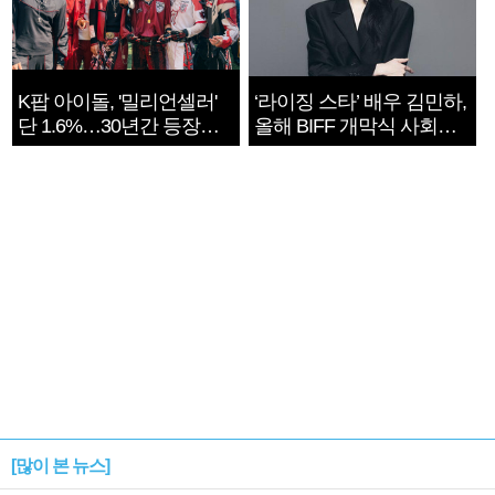
K팝 아이돌, '밀리언셀러'
‘라이징 스타’ 배우 김민하,
단 1.6%…30년간 등장
올해 BIFF 개막식 사회자
1182개팀 전수조사
확정
[많이 본 뉴스]