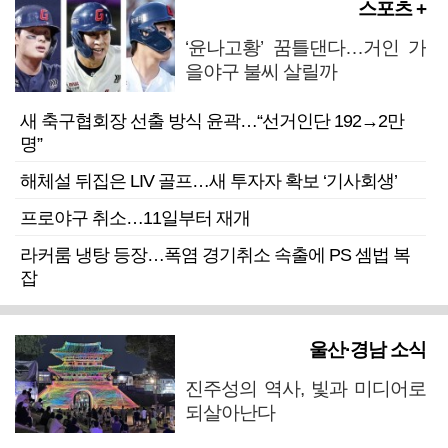
스포츠 +
‘윤나고황’ 꿈틀댄다…거인 가
을야구 불씨 살릴까
새 축구협회장 선출 방식 윤곽…“선거인단 192→2만
명”
해체설 뒤집은 LIV 골프…새 투자자 확보 ‘기사회생’
프로야구 취소…11일부터 재개
라커룸 냉탕 등장…폭염 경기취소 속출에 PS 셈법 복
잡
울산·경남 소식
진주성의 역사, 빛과 미디어로
되살아난다