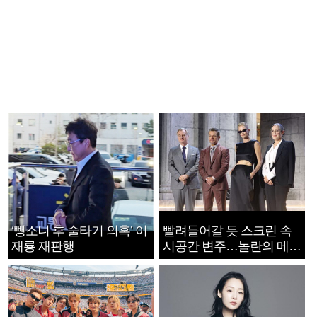
‘뺑소니 후 술타기 의혹’ 이
빨려들어갈 듯 스크린 속
재룡 재판행
시공간 변주…놀란의 메시
지는 ‘전쟁 속죄’