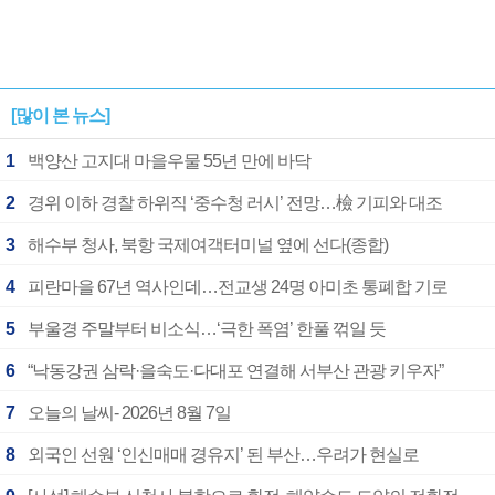
[많이 본 뉴스]
1
백양산 고지대 마을우물 55년 만에 바닥
2
경위 이하 경찰 하위직 ‘중수청 러시’ 전망…檢 기피와 대조
3
해수부 청사, 북항 국제여객터미널 옆에 선다(종합)
4
피란마을 67년 역사인데…전교생 24명 아미초 통폐합 기로
5
부울경 주말부터 비소식…‘극한 폭염’ 한풀 꺾일 듯
6
“낙동강권 삼락·을숙도·다대포 연결해 서부산 관광 키우자”
7
오늘의 날씨- 2026년 8월 7일
8
외국인 선원 ‘인신매매 경유지’ 된 부산…우려가 현실로