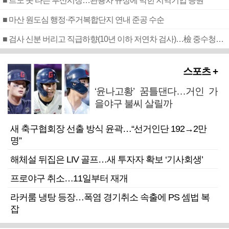
■ 르노 못 타는 부산시장…관용차 규정에 막힌 지역기업 응원
■ 마산 원도심 행정·주거복합단지 연내 준공 수순
■ 검사 신분 버리고 직급하향(10년 이하 저연차 검사)…檢 중수청행 기피
스포츠 +
‘윤나고황’ 꿈틀댄다…거인 가
을야구 불씨 살릴까
새 축구협회장 선출 방식 윤곽…“선거인단 192→2만
명”
해체설 뒤집은 LIV 골프…새 투자자 확보 ‘기사회생’
프로야구 취소…11일부터 재개
라커룸 냉탕 등장…폭염 경기취소 속출에 PS 셈법 복
잡