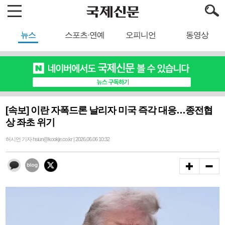
뉴스
스포츠·연예
오피니언
동영상
[속보] 이란 자폭드론 날리자 미국 즉각 대응…종전협
상 좌초 위기
허시언 기자 hsiun@kookje.co.kr | 2026.06.06 10:32