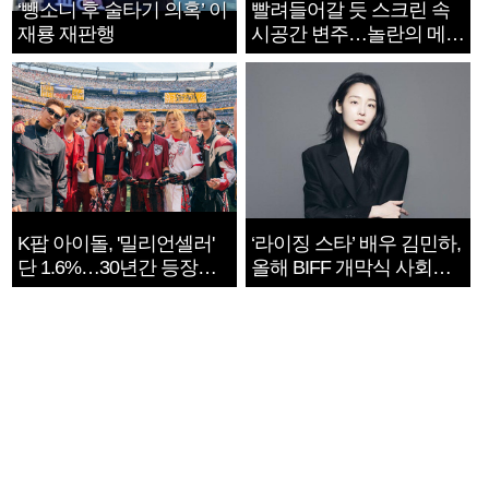
‘뺑소니 후 술타기 의혹’ 이
빨려들어갈 듯 스크린 속
재룡 재판행
시공간 변주…놀란의 메시
지는 ‘전쟁 속죄’
K팝 아이돌, '밀리언셀러'
‘라이징 스타’ 배우 김민하,
단 1.6%…30년간 등장
올해 BIFF 개막식 사회자
1182개팀 전수조사
확정