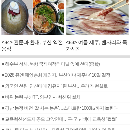
<84> 관문과 환대, 부산 역전
<83> 여름 제주, 벤자리와 독
음식
가시치
■ 해수부 청사, 북항 국제여객터미널 옆에 선다(종합)
■ 2028 유엔 해양총회 개최지, ‘부산이냐 제주냐’ 10일 결정
■ 외국인 선원 ‘인신매매 경유지’ 된 부산…우려가 현실로
■ 비위 논란 부산TP, 외부인사 혁신위 설치
■ 경남 농정 비전 ‘잘 사는 농촌’…스마트팜 1000㏊까지 늘린다
■ 교육혁신선도지 공모 코앞인데…구·군 난색에 교육청 ‘쩔쩔’