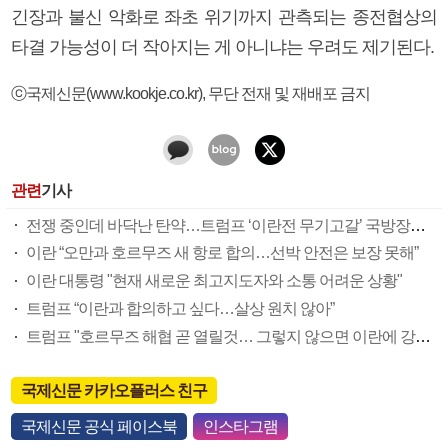
긴장과 불신 악화로 좌초 위기까지 관측되는 종전협상의
타결 가능성이 더 작아지는 게 아니냐는 우려도 제기된다.
ⓒ국제신문(www.kookje.co.kr), 무단 전재 및 재배포 금지
관련
기사
전쟁 중인데 바닥난 탄약…트럼프 ‘이란전 무기고갈’ 국방장관 질책
이란 “오만과 호르무즈 새 항로 합의…선박 안전은 보장 못해”
이란 대통령 "현재 새로운 최고지도자와 소통 어려운 상황"
트럼프 “이란과 합의하고 싶다…살상 원치 않아”
트럼프 "호르무즈 해협 곧 열릴것… 그렇지 않으면 이란에 강력 공격"
국제신문 카카오플러스 친구
국제신문 공식 페이스북
인스타그램