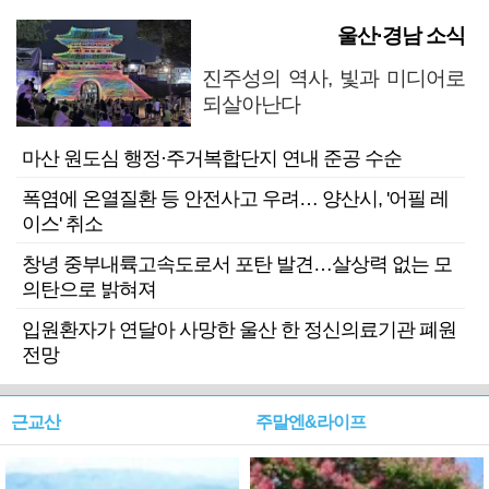
울산·경남 소식
진주성의 역사, 빛과 미디어로
되살아난다
마산 원도심 행정·주거복합단지 연내 준공 수순
폭염에 온열질환 등 안전사고 우려… 양산시, '어필 레
이스' 취소
창녕 중부내륙고속도로서 포탄 발견…살상력 없는 모
의탄으로 밝혀져
입원환자가 연달아 사망한 울산 한 정신의료기관 폐원
전망
근교산
주말엔&라이프