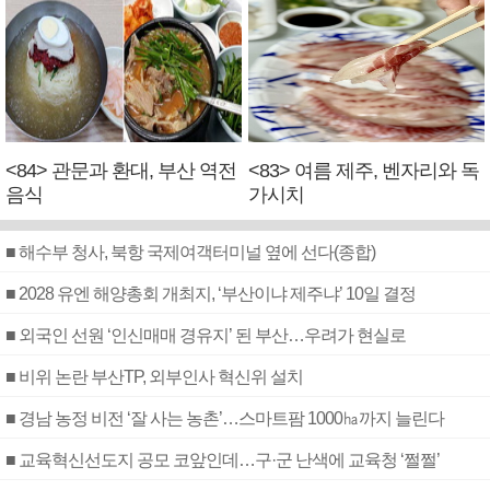
<84> 관문과 환대, 부산 역전
<83> 여름 제주, 벤자리와 독
음식
가시치
■ 해수부 청사, 북항 국제여객터미널 옆에 선다(종합)
■ 2028 유엔 해양총회 개최지, ‘부산이냐 제주냐’ 10일 결정
■ 외국인 선원 ‘인신매매 경유지’ 된 부산…우려가 현실로
■ 비위 논란 부산TP, 외부인사 혁신위 설치
■ 경남 농정 비전 ‘잘 사는 농촌’…스마트팜 1000㏊까지 늘린다
■ 교육혁신선도지 공모 코앞인데…구·군 난색에 교육청 ‘쩔쩔’