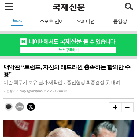
뉴스
스포츠·연예
오피니언
동영상
백악관 “트럼프, 자신의 레드라인 충족하는 합의만 수
용”
이란 핵무기 보유 불가 재확인…종전협상 최종결정 못 내려
이현정 기자 okey4@kookje.co.kr | 2026.05.30 08:10