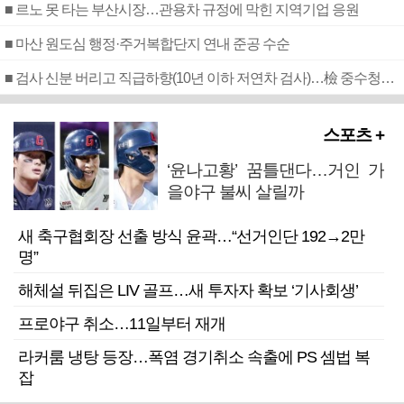
■ 르노 못 타는 부산시장…관용차 규정에 막힌 지역기업 응원
■ 마산 원도심 행정·주거복합단지 연내 준공 수순
■ 검사 신분 버리고 직급하향(10년 이하 저연차 검사)…檢 중수청행 기피
스포츠 +
‘윤나고황’ 꿈틀댄다…거인 가
을야구 불씨 살릴까
새 축구협회장 선출 방식 윤곽…“선거인단 192→2만
명”
해체설 뒤집은 LIV 골프…새 투자자 확보 ‘기사회생’
프로야구 취소…11일부터 재개
라커룸 냉탕 등장…폭염 경기취소 속출에 PS 셈법 복
잡