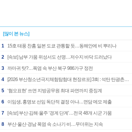
[많이 본 뉴스]
1
15호 태풍 찬홈 일본 도쿄 관통할 듯…동해안에 비 뿌리나
2
[속보] 남부 가뭄 위성서도 선명…저수지 바닥 드러났다
3
까마귀 탓?…폭염 속 부산 북구 986가구 정전
4
[2026 부산청소년극지체험탐험대 현장르포] 3회 : 석탄 탄광촌에서 북극 연구의 중심지로
5
‘혐오표현’ 쓰면 지방공무원 최대 파면까지 중징계
6
이임생, 홍명보 선임 독단적 결정 아냐…면담 메모 제출
7
[속보] 부산·김해·울주 ‘경계 단계’…전국 48개 시군 가뭄
8
부산·울산·경남 폭염 속 소나기·비…무더위는 지속