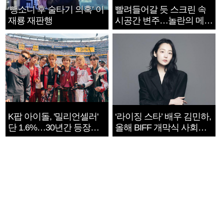
‘뺑소니 후 술타기 의혹’ 이
빨려들어갈 듯 스크린 속
재룡 재판행
시공간 변주…놀란의 메시
지는 ‘전쟁 속죄’
K팝 아이돌, '밀리언셀러'
‘라이징 스타’ 배우 김민하,
단 1.6%…30년간 등장
올해 BIFF 개막식 사회자
1182개팀 전수조사
확정