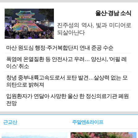
울산·경남 소식
진주성의 역사, 빛과 미디어로
되살아난다
마산 원도심 행정·주거복합단지 연내 준공 수순
폭염에 온열질환 등 안전사고 우려… 양산시, '어필 레
이스' 취소
창녕 중부내륙고속도로서 포탄 발견…살상력 없는 모
의탄으로 밝혀져
입원환자가 연달아 사망한 울산 한 정신의료기관 폐원
전망
근교산
주말엔&라이프