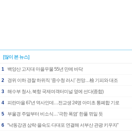
[많이 본 뉴스]
1
백양산 고지대 마을우물 55년 만에 바닥
2
경위 이하 경찰 하위직 ‘중수청 러시’ 전망…檢 기피와 대조
3
해수부 청사, 북항 국제여객터미널 옆에 선다(종합)
4
피란마을 67년 역사인데…전교생 24명 아미초 통폐합 기로
5
부울경 주말부터 비소식…‘극한 폭염’ 한풀 꺾일 듯
6
“낙동강권 삼락·을숙도·다대포 연결해 서부산 관광 키우자”