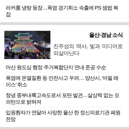
라커룸 냉탕 등장…폭염 경기취소 속출에 PS 셈법 복
잡
울산·경남 소식
진주성의 역사, 빛과 미디어로
되살아난다
마산 원도심 행정·주거복합단지 연내 준공 수순
폭염에 온열질환 등 안전사고 우려… 양산시, '어필 레
이스' 취소
창녕 중부내륙고속도로서 포탄 발견…살상력 없는 모
의탄으로 밝혀져
입원환자가 연달아 사망한 울산 한 정신의료기관 폐원
전망