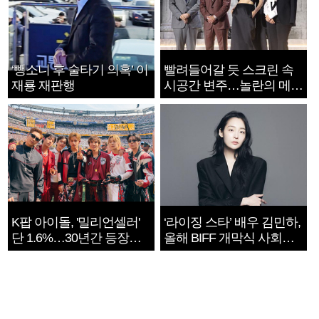
‘뺑소니 후 술타기 의혹’ 이
빨려들어갈 듯 스크린 속
재룡 재판행
시공간 변주…놀란의 메시
지는 ‘전쟁 속죄’
K팝 아이돌, '밀리언셀러'
‘라이징 스타’ 배우 김민하,
단 1.6%…30년간 등장
올해 BIFF 개막식 사회자
1182개팀 전수조사
확정