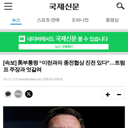
뉴스
스포츠·연예
오피니언
동영상
[속보] 美부통령 “이란과의 종전협상 진전 있다”…트럼
프 주장과 엇갈려
허시언 기자 hsiun@kookje.co.kr | 2026.05.14 08:29