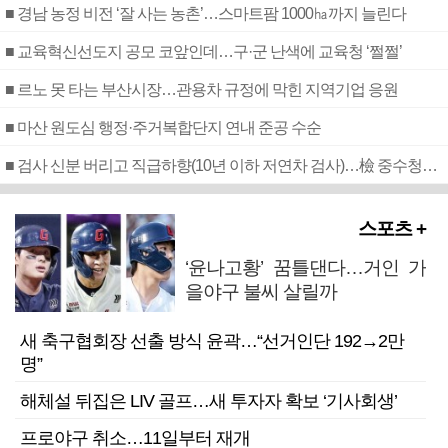
■ 경남 농정 비전 ‘잘 사는 농촌’…스마트팜 1000㏊까지 늘린다
■ 교육혁신선도지 공모 코앞인데…구·군 난색에 교육청 ‘쩔쩔’
■ 르노 못 타는 부산시장…관용차 규정에 막힌 지역기업 응원
■ 마산 원도심 행정·주거복합단지 연내 준공 수순
■ 검사 신분 버리고 직급하향(10년 이하 저연차 검사)…檢 중수청행 기피
스포츠 +
‘윤나고황’ 꿈틀댄다…거인 가
을야구 불씨 살릴까
새 축구협회장 선출 방식 윤곽…“선거인단 192→2만
명”
해체설 뒤집은 LIV 골프…새 투자자 확보 ‘기사회생’
프로야구 취소…11일부터 재개