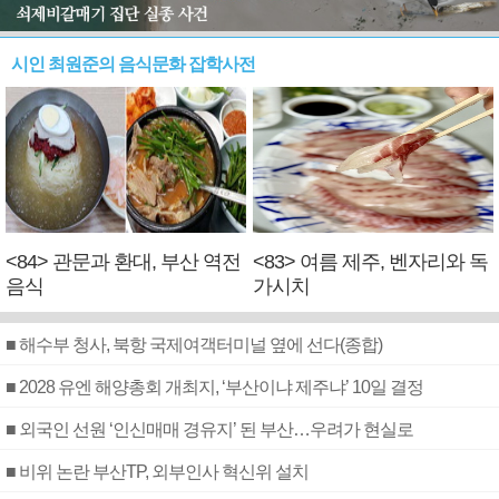
시인 최원준의 음식문화 잡학사전
<84> 관문과 환대, 부산 역전
<83> 여름 제주, 벤자리와 독
음식
가시치
■ 해수부 청사, 북항 국제여객터미널 옆에 선다(종합)
■ 2028 유엔 해양총회 개최지, ‘부산이냐 제주냐’ 10일 결정
■ 외국인 선원 ‘인신매매 경유지’ 된 부산…우려가 현실로
■ 비위 논란 부산TP, 외부인사 혁신위 설치