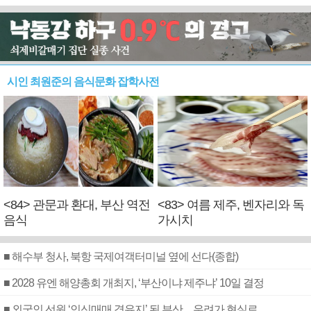
시인 최원준의 음식문화 잡학사전
<84> 관문과 환대, 부산 역전
<83> 여름 제주, 벤자리와 독
음식
가시치
■ 해수부 청사, 북항 국제여객터미널 옆에 선다(종합)
■ 2028 유엔 해양총회 개최지, ‘부산이냐 제주냐’ 10일 결정
■ 외국인 선원 ‘인신매매 경유지’ 된 부산…우려가 현실로