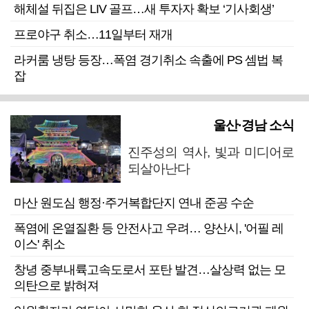
해체설 뒤집은 LIV 골프…새 투자자 확보 ‘기사회생’
프로야구 취소…11일부터 재개
라커룸 냉탕 등장…폭염 경기취소 속출에 PS 셈법 복
잡
울산·경남 소식
진주성의 역사, 빛과 미디어로
되살아난다
마산 원도심 행정·주거복합단지 연내 준공 수순
폭염에 온열질환 등 안전사고 우려… 양산시, '어필 레
이스' 취소
창녕 중부내륙고속도로서 포탄 발견…살상력 없는 모
의탄으로 밝혀져