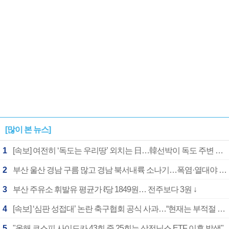
[많이 본 뉴스]
1
[속보] 여전히 ‘독도는 우리땅’ 외치는 日…韓선박이 독도 주변 해양조사 활동하자 반발
2
부산 울산 경남 구름 많고 경남 북서내륙 소나기…폭염·열대야 계속
3
부산 주유소 휘발유 평균가 ℓ당 1849원… 전주보다 3원 ↓
4
[속보] ‘심판 성접대’ 논란 축구협회 공식 사과…“현재는 부적절 행위 없어”
5
"올해 코스피 사이드카 43회 중 25회는 삼전닉스 ETF 이후 발생"