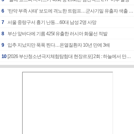
6
‘탄약 부족 사태’ 보도에 격노한 트럼프…군사기밀 유출자 색출 지시
7
서울 중랑구서 흉기 난동…60대 남성 2명 사망
8
부산 앞바다에 기름 425ℓ 유출한 러시아 화물선 적발
9
입추 지났지만 푹푹 찐다…온열질환자 10년 만에 3배
10
[2026 부산청소년극지체험탐험대 현장르포] 2회 : 하늘에서 만난 얼음의 나라