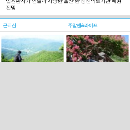
입원환자가 연달아 사망한 울산 한 정신의료기관 폐원
전망
근교산
주말엔&라이프
근교산&그너머…상주·문경
폭염보다 더 뜨거워라…100
청화산~시루봉
일을 붉게 불태울 ‘선비정신’
피었네
PC버전
엑스
페이스북
Copyright ⓒ 2015 All rights reserved by 국제신문