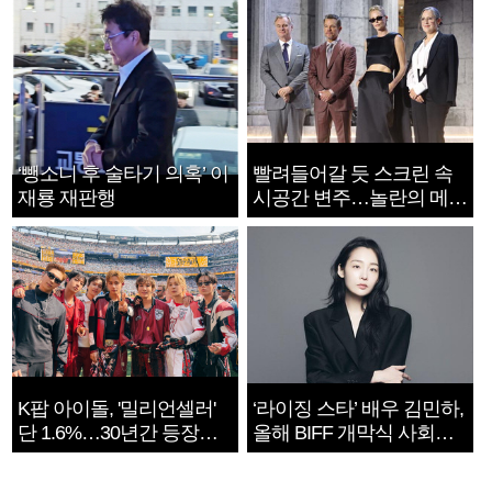
‘뺑소니 후 술타기 의혹’ 이
빨려들어갈 듯 스크린 속
재룡 재판행
시공간 변주…놀란의 메시
지는 ‘전쟁 속죄’
K팝 아이돌, '밀리언셀러'
‘라이징 스타’ 배우 김민하,
단 1.6%…30년간 등장
올해 BIFF 개막식 사회자
1182개팀 전수조사
확정