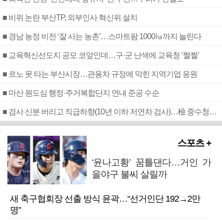
■ 비위 논란 부산TP, 외부인사 혁신위 설치
■ 경남 농정 비전 ‘잘 사는 농촌’…스마트팜 1000㏊까지 늘린다
■ 교육혁신선도지 공모 코앞인데…구·군 난색에 교육청 ‘쩔쩔’
■ 르노 못 타는 부산시장…관용차 규정에 막힌 지역기업 응원
■ 마산 원도심 행정·주거복합단지 연내 준공 수순
■ 검사 신분 버리고 직급하향(10년 이하 저연차 검사)…檢 중수청행 기피
스포츠 +
‘윤나고황’ 꿈틀댄다…거인 가
을야구 불씨 살릴까
새 축구협회장 선출 방식 윤곽…“선거인단 192→2만
명”