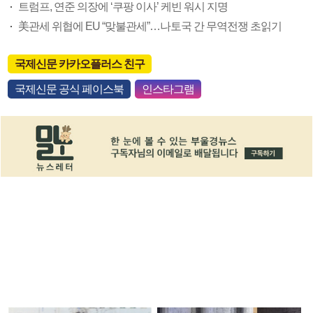
트럼프, 연준 의장에 ‘쿠팡 이사’ 케빈 워시 지명
美관세 위협에 EU “맞불관세”…나토국 간 무역전쟁 초읽기
국제신문 카카오플러스 친구
국제신문 공식 페이스북
인스타그램