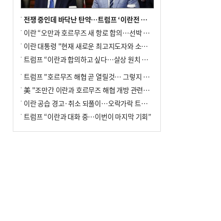
전쟁 중인데 바닥난 탄약…트럼프 ‘이란전 무기고갈’ 국방장관 질책
이란 “오만과 호르무즈 새 항로 합의…선박 안전은 보장 못해”
이란 대통령 "현재 새로운 최고지도자와 소통 어려운 상황"
트럼프 “이란과 합의하고 싶다…살상 원치 않아”
트럼프 "호르무즈 해협 곧 열릴것… 그렇지 않으면 이란에 강력 공격"
美 "조만간 이란과 호르무즈 해협 개방 관련된 합의 이뤄질 것"
이란 공습 경고·취소 되풀이…오락가락 트럼프 비꼰 ‘타코’
트럼프 “이란과 대화 중…이번이 마지막 기회”