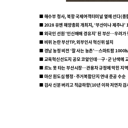
■ 해수부 청사, 북항 국제여객터미널 옆에 선다(종
■ 2028 유엔 해양총회 개최지, ‘부산이냐 제주냐’ 
■ 외국인 선원 ‘인신매매 경유지’ 된 부산…우려가
■ 비위 논란 부산TP, 외부인사 혁신위 설치
■ 르노 못 타는 부산시장…관용차 규정에 막힌 지
■ 마산 원도심 행정·주거복합단지 연내 준공 수순