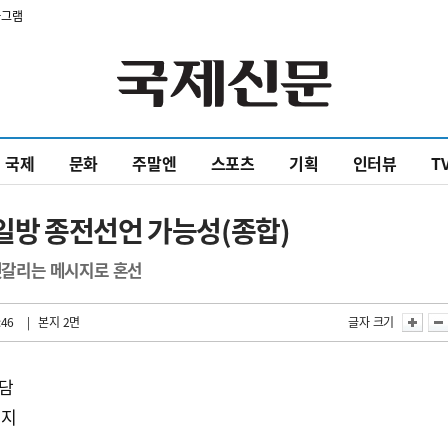
타그램
국제
문화
주말엔
스포츠
기획
인터뷰
T
방 종전선언 가능성(종합)
 헷갈리는 메시지로 혼선
:46
| 본지 2면
글자 크기
부담
의지