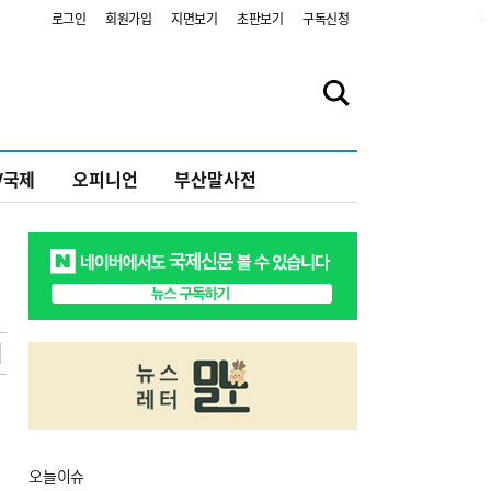
2
로그인
회원가입
지면보기
초판보기
구독신청
V국제
오피니언
부산말사전
오늘
이슈