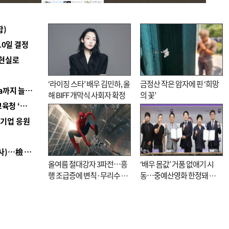
합)
10일 결정
 현실로
‘라이징 스타’ 배우 김민하, 올
금정산 작은 암자에 핀 ‘희망
■ 경남 농정 비전 ‘잘 사는 농촌’…스마트팜 1000㏊까지 늘린다
해 BIFF 개막식 사회자 확정
의 꽃’
■ 교육혁신선도지 공모 코앞인데…구·군 난색에 교육청 ‘쩔쩔’
역기업 응원
■ 검사 신분 버리고 직급하향(10년 이하 저연차 검사)…檢 중수청행 기피
올여름 절대강자 3파전…흥
‘배우 몸값’ 거품 없애기 시
행 조급증에 변칙·무리수 마
동…중예산영화 한정돼 실
케팅도
효성 의문도