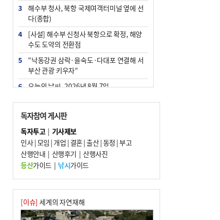
3
해수부 청사, 북항 국제여객터미널 옆에 선
다(종합)
4
[사설] 해수부 신청사 북항으로 확정, 해양
수도 도약의 전환점
5
“낙동강권 삼락·을숙도·다대포 연결해 서
부산 관광 키우자”
6
오늘의 날씨- 2026년 8월 7일
7
부울경 주말부터 비소식…‘극한 폭염’ 한풀
꺾일 듯
독자참여 게시판
8
피란마을 67년 역사인데…전교생 24명 아
독자투고
|
기사제보
미초 통폐합 기로
인사
|
모임
|
개업
|
결혼
|
출산
|
동정
|
부고
9
산행안내
외국인 선원 ‘인신매매 경유지’ 된 부산…
|
산행후기
|
산행사진
우려가 현실로
등산
가이드
|
낚시
가이드
10
교육혁신선도지 공모 코앞인데…구·군 난
색에 교육청 ‘쩔쩔’
[이슈]
세계의 자연재해