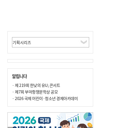
알립니다
· 제 219회 한낮의 유U; 콘서트
· 제7회 부마항쟁문학상 공모
· 2026 국제 어린이·청소년 경제아카데미