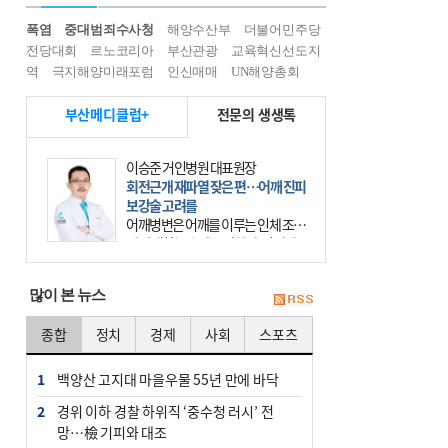
폭염
중대범죄수사청
해양수산부
더불어민주당
전당대회
르노코리아
부산관광
교육혁신선도지
역
극지해양미래포럼
인신매매
UN해양총회
부산메디클럽+
전문의 생생톡
이승준 거인병원 대표원장
회전근개 재파열 잦은 편…어깨 진피
보강술 고려를
어깨병변은 어깨를 이루는 인체 조직
에 발생하는 손상을 말한다. 여기에
는 오십견과 회전근개 증후군, 어깨
의 석회성 힘줄염 등이 있다. 국민건
많이 본 뉴스
강보험에 의하면 어깨병변
종합
정치
경제
사회
스포츠
1
백양산 고지대 마을우물 55년 만에 바닥
2
경위 이하 경찰 하위직 ‘중수청 러시’ 전
망…檢 기피와 대조