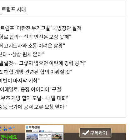
,
트럼프 시대
트럼프 ‘이란전 무기고갈’ 국방장관 질책
 항로 합의…선박 안전은 보장 못해”
 최고지도자와 소통 어려운 상황"
싶다…살상 원치 않아”
 열릴것… 그렇지 않으면 이란에 강력 공격"
 해협 개방 관련된 합의 이뤄질 것"
이번이 마지막 기회”
 이메일로 '응징 아이디어' 구걸
르무즈 개방 합의 도달…내일 대화”
중동 국가에 공격 보류 요청 받아”