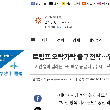
페이스북
엑스
카카오채널
유튜브
인스
사회
정치
경제
해양수산
트럼프 오락가락 출구전략…일
“시간 얼마 걸리든”→“매우 곧 끝나”, 수시로
권혁범 기자
pearl@kookje.co.kr
| 입력 : 2026-03-11 19:18
- 에너지시장 불안 美 경제도 
- “이란 항복 내가 판단” 종전 