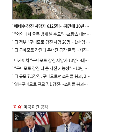
베네수 강진 사망자 6125명…재건에 10년 이상 걸릴수도
“와인에서 굴뚝 냄새 날 수도”…프랑스 대형 산불에 보르도 와인 품질 위협
日 정부 “구마모토 강진 사망 28명…1만 명 대피”
日 구마모토 강진에 무너진 공장 굴뚝…지진 사망자 최소 13명
다카이치 “구마모토 강진 사망자 13명…대규모 피해 확인”
“구마모토 강진 더 큰 지진 가능성”…10년 전 지진에 단층 재활성
日 규모 7.1강진, 구마모토현 쇼핑몰 붕괴, 2명 사망
일본구마모토 규모 7.1 강진…쇼핑몰 붕괴로 직원 20여 명 갇힌 듯
[이슈]
미국 이란 공격