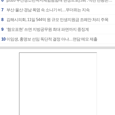
6
[2026 부산청소년극지체험탐험대 현장르포] 3회 : 석탄 탄광촌에서 북극 연구의 중심지로
7
부산·울산·경남 폭염 속 소나기·비…무더위는 지속
8
김해시의회, 11일 544억 원 규모 민생지원금 조례안 처리 주목
9
‘혐오표현’ 쓰면 지방공무원 최대 파면까지 중징계
10
이임생, 홍명보 선임 독단적 결정 아냐…면담 메모 제출