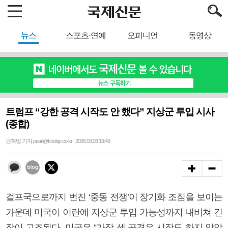
뉴스
스포츠·연예
오피니언
동영상
트럼프 “강한 공격 시작도 안 했다” 지상군 투입 시사
(종합)
권혁범 기자 pearl@kookje.co.kr | 2026.03.03 19:49
걸프국으로까지 번진 ‘중동 전쟁’이 장기화 조짐을 보이는
가운데 미국이 이란에 지상군 투입 가능성까지 내비쳐 긴
장이 고조된다. 미국은 “가장 센 공격은 시작도 하지 않았