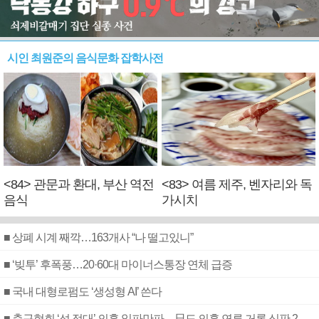
시인 최원준의 음식문화 잡학사전
<84> 관문과 환대, 부산 역전
<83> 여름 제주, 벤자리와 독
음식
가시치
■ 상폐 시계 째깍…163개사 “나 떨고있니”
■ ‘빚투’ 후폭풍…20·60대 마이너스통장 연체 급증
■ 국내 대형로펌도 ‘생성형 AI’ 쓴다
■ 축구협회 ‘성 접대’ 의혹 일파만파…日도 의혹 연루 거론 심판 2명 조사