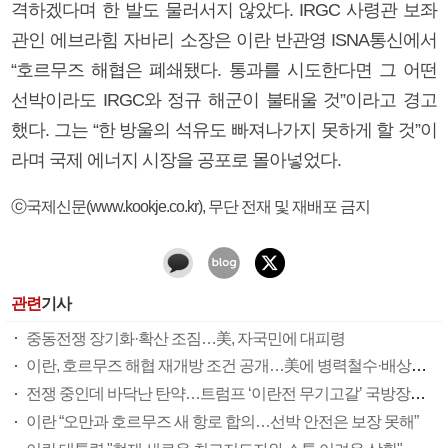
격하겠다며 한 발도 물러서지 않았다. IRGC 사령관 보좌
관인 에브라힘 자바리 소장은 이란 반관영 ISNA통신에서
“호르무즈 해협은 폐쇄됐다. 통과를 시도한다면 그 어떤
선박이라도 IRGC와 정규 해군이 불태울 것”이라고 경고
했다. 그는 “한 방울의 석유도 빠져나가지 못하게 할 것”이
라며 국제 에너지 시장을 공포로 몰아넣었다.
ⓒ국제신문(www.kookje.co.kr), 무단 전재 및 재배포 금지
관련
기사
중동전쟁 장기화·확산 조짐…美, 자국민에 대피령
이란, 호르무즈 해협 재개방 조건 공개…美에 병력철수·배상금 요구
전쟁 중인데 바닥난 탄약…트럼프 ‘이란전 무기고갈’ 국방장관 질책
이란 “오만과 호르무즈 새 항로 합의…선박 안전은 보장 못해”