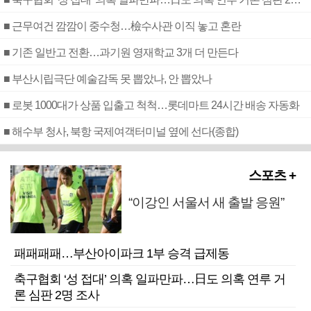
■ 근무여건 깜깜이 중수청…檢수사관 이직 놓고 혼란
■ 기존 일반고 전환…과기원 영재학교 3개 더 만든다
■ 부산시립극단 예술감독 못 뽑았나, 안 뽑았나
■ 로봇 1000대가 상품 입출고 척척…롯데마트 24시간 배송 자동화
■ 해수부 청사, 북항 국제여객터미널 옆에 선다(종합)
스포츠 +
“이강인 서울서 새 출발 응원”
패패패패…부산아이파크 1부 승격 급제동
축구협회 ‘성 접대’ 의혹 일파만파…日도 의혹 연루 거
론 심판 2명 조사