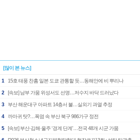
[많이 본 뉴스]
1
15호 태풍 찬홈 일본 도쿄 관통할 듯…동해안에 비 뿌리나
2
[속보] 남부 가뭄 위성서도 선명…저수지 바닥 드러났다
3
부산 해운대구 아파트 14층서 불…실외기 과열 추정
4
까마귀 탓?…폭염 속 부산 북구 986가구 정전
5
[속보] 부산·김해·울주 ‘경계 단계’…전국 48개 시군 가뭄