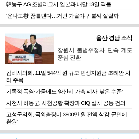
韓농구 AG 조별리그서 일본과 내달 13일 격돌
‘윤나고황’ 꿈틀댄다…거인 가을야구 불씨 살릴까
울산·경남 소식
창원시 불법주정차 단속 계도
중심 전환
김해시의회, 11일 544억 원 규모 민생지원금 조례안 처
리 주목
기록적 폭염·가뭄에도 양산시 가축 폐사 ‘낮은 수준’
사천시 하동군, 사천공항 확장과 CIQ 설치 공동 건의
고성군의회, 국외출장비 3800만 원 전액 삭감 '군민에
환원'