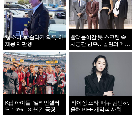
‘뺑소니 후 술타기 의혹’ 이
빨려들어갈 듯 스크린 속
재룡 재판행
시공간 변주…놀란의 메시
지는 ‘전쟁 속죄’
K팝 아이돌, '밀리언셀러'
‘라이징 스타’ 배우 김민하,
단 1.6%…30년간 등장
올해 BIFF 개막식 사회자
1182개팀 전수조사
확정