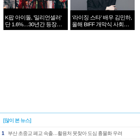
K팝 아이돌, '밀리언셀러'
‘라이징 스타’ 배우 김민하,
단 1.6%…30년간 등장
올해 BIFF 개막식 사회자
1182개팀 전수조사
확정
[많이 본 뉴스]
1
부산 초중교 폐교 속출…활용처 못찾아 도심 흉물화 우려