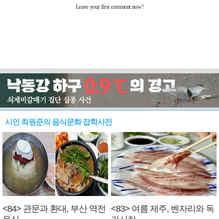
시인 최원준의 음식문화 잡학사전
<84> 관문과 환대, 부산 역전
<83> 여름 제주, 벤자리와 독