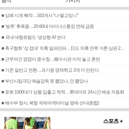
음식
가시치
■ 상폐 시계 째깍…163개사 “나 떨고있니”
■ ‘빚투’ 후폭풍…20·60대 마이너스통장 연체 급증
■ 국내 대형로펌도 ‘생성형 AI’ 쓴다
■ 축구협회 ‘성 접대’ 의혹 일파만파…日도 의혹 연루 거론 심판 2명 조사
■ 근무여건 깜깜이 중수청…檢수사관 이직 놓고 혼란
■ 기존 일반고 전환…과기원 영재학교 3개 더 만든다
■ 부산시립극단 예술감독 못 뽑았나, 안 뽑았나
■ 로봇 1000대가 상품 입출고 척척…롯데마트 24시간 배송 자동화
■ 해수부 청사, 북항 국제여객터미널 옆에 선다(종합)
스포츠 +