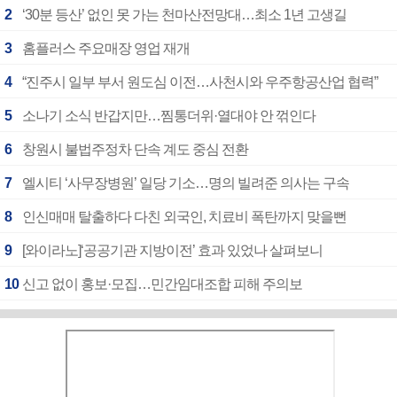
2
‘30분 등산’ 없인 못 가는 천마산전망대…최소 1년 고생길
3
홈플러스 주요매장 영업 재개
4
“진주시 일부 부서 원도심 이전…사천시와 우주항공산업 협력”
5
소나기 소식 반갑지만…찜통더위·열대야 안 꺾인다
6
창원시 불법주정차 단속 계도 중심 전환
7
엘시티 ‘사무장병원’ 일당 기소…명의 빌려준 의사는 구속
8
인신매매 탈출하다 다친 외국인, 치료비 폭탄까지 맞을뻔
9
[와이라노]‘공공기관 지방이전’ 효과 있었나 살펴보니
10
신고 없이 홍보·모집…민간임대조합 피해 주의보