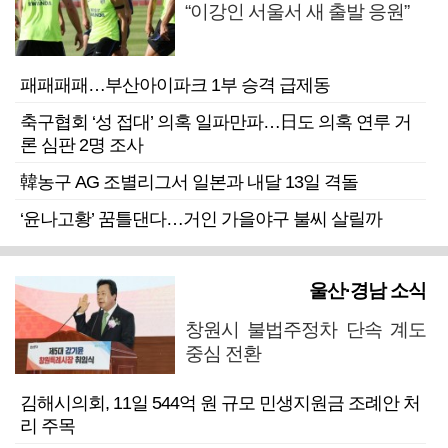
“이강인 서울서 새 출발 응원”
패패패패…부산아이파크 1부 승격 급제동
축구협회 ‘성 접대’ 의혹 일파만파…日도 의혹 연루 거
론 심판 2명 조사
韓농구 AG 조별리그서 일본과 내달 13일 격돌
‘윤나고황’ 꿈틀댄다…거인 가을야구 불씨 살릴까
울산·경남 소식
창원시 불법주정차 단속 계도
중심 전환
김해시의회, 11일 544억 원 규모 민생지원금 조례안 처
리 주목