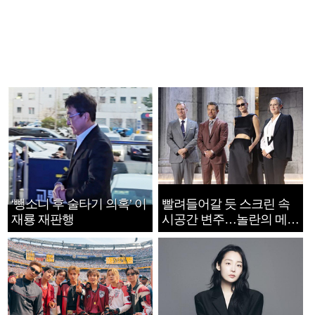
‘뺑소니 후 술타기 의혹’ 이
빨려들어갈 듯 스크린 속
재룡 재판행
시공간 변주…놀란의 메시
지는 ‘전쟁 속죄’