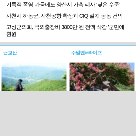
기록적 폭염·가뭄에도 양산시 가축 폐사 ‘낮은 수준’
사천시 하동군, 사천공항 확장과 CIQ 설치 공동 건의
고성군의회, 국외출장비 3800만 원 전액 삭감 '군민에
환원'
근교산
주말엔&라이프
근교산&그너머…상주·문경
폭염보다 더 뜨거워라…100
청화산~시루봉
일을 붉게 불태울 ‘선비정신’
피었네