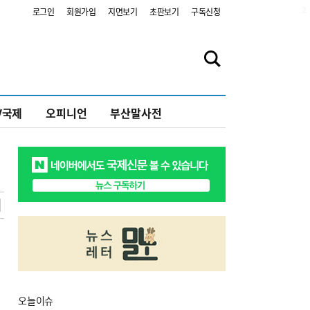
2
로그인
회원가입
지면보기
초판보기
구독신청
V국제
오피니언
부산말사전
오늘
이슈