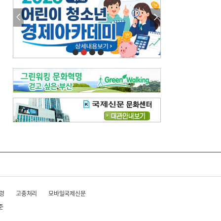
령
고충처리
모바일국제신문
준