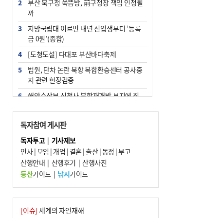
2
부산 북구청 쑥뜸방, 前구청장 책임 인정될
까
3
지방국립대 이르면 내년 신입생부터 ‘등록
금 0원’(종합)
4
[도청도설] 다대포 부산바다축제
5
법원, 단차 논란 북항 복합환승센터 공사중
지 관련 현장검증
6
해양수산부 신청사 북항재개발 부지에 짓
는다
7
지역 상권도 말라죽을 판이라…가뭄 속 밀
독자참여 게시판
양물축제 강행 논란
독자투고
|
기사제보
8
통영시민 추석 전 35만 원 받는다
인사
|
모임
|
개업
|
결혼
|
출산
|
동정
|
부고
9
산행안내
부산 철강공장 50대 노동자 추락사
|
산행후기
|
산행사진
등산
가이드
|
낚시
가이드
10
국힘 부산시당, ‘정이한 조력’ 시의원 윤리
위에…‘한동훈 지지’도 신고접수
[이슈]
세계의 자연재해