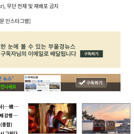
kr), 무단 전재 및 재배포 금지
문 인스타그램]
■ 검사 신분 버리고 직급하향(10년 이하 저연차 검사)…檢 중수청행 기피
■ 지역 상권도 말라죽을 판이라…가뭄 속 밀양물축제 강행 논란
(종합)
다시 그린다