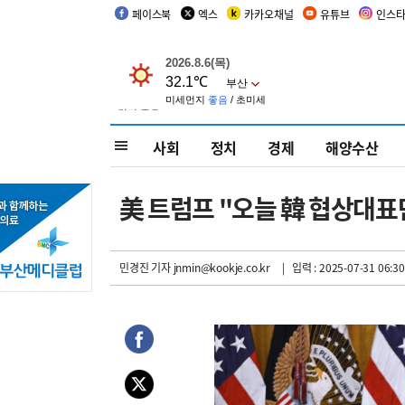
페이스북
엑스
카카오채널
유튜브
인스
사회
정치
경제
해양수산
美 트럼프 "오늘 韓 협상대표
민경진 기자
jnmin@kookje.co.kr
| 입력 : 2025-07-31 06:30