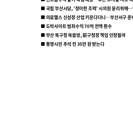
■ 의료헬스 신성장 산업 키운다더니…부산서구 준
■ 도박사이트 범죄수익 70억 전액 환수
■ 부산 북구청 쑥뜸방, 前구청장 책임 인정될까
■ 통영시민 추석 전 35만 원 받는다