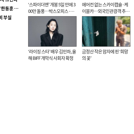
‘스파이더맨’ 개봉 5일 만에 3
에어컨 없는 스카이캡슐·케
■ 국힘 부산시당, ‘정이한 조력’ 시의원 윤리위에…‘한동훈 지지’도 신고접수
00만 돌풍…박스오피스·예
이블카…외국인관광객 추억
비 부실
매율 동시 1위
대신 고역 될라
‘라이징 스타’ 배우 김민하, 올
금정산 작은 암자에 핀 ‘희망
해 BIFF 개막식 사회자 확정
의 꽃’