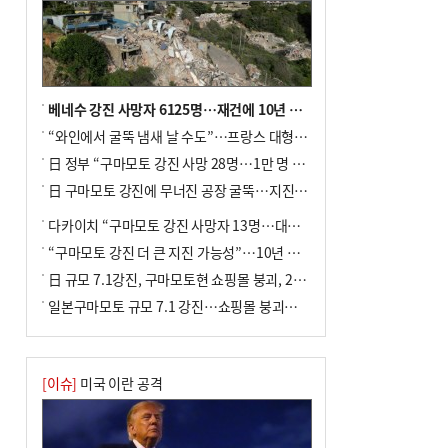
베네수 강진 사망자 6125명…재건에 10년 이상 걸릴수도
“와인에서 굴뚝 냄새 날 수도”…프랑스 대형 산불에 보르도 와인 품질 위협
日 정부 “구마모토 강진 사망 28명…1만 명 대피”
日 구마모토 강진에 무너진 공장 굴뚝…지진 사망자 최소 13명
다카이치 “구마모토 강진 사망자 13명…대규모 피해 확인”
“구마모토 강진 더 큰 지진 가능성”…10년 전 지진에 단층 재활성
日 규모 7.1강진, 구마모토현 쇼핑몰 붕괴, 2명 사망
일본구마모토 규모 7.1 강진…쇼핑몰 붕괴로 직원 20여 명 갇힌 듯
[이슈]
미국 이란 공격