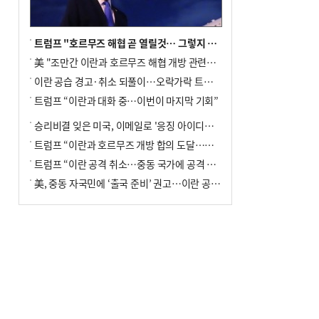
트럼프 "호르무즈 해협 곧 열릴것… 그렇지 않으면 이란에 강력 공격"
美 "조만간 이란과 호르무즈 해협 개방 관련된 합의 이뤄질 것"
이란 공습 경고·취소 되풀이…오락가락 트럼프 비꼰 ‘타코’
트럼프 “이란과 대화 중…이번이 마지막 기회”
승리비결 잊은 미국, 이메일로 '응징 아이디어' 구걸
트럼프 “이란과 호르무즈 개방 합의 도달…내일 대화”
트럼프 “이란 공격 취소…중동 국가에 공격 보류 요청 받아”
美, 중동 자국민에 ‘출국 준비’ 권고…이란 공습 임박설에 긴장 고조