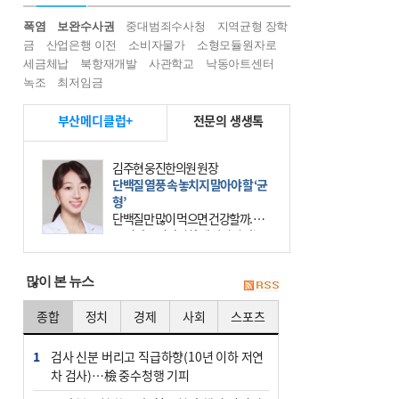
폭염
보완수사권
중대범죄수사청
지역균형 장학
금
산업은행 이전
소비자물가
소형모듈원자로
세금체납
북항재개발
사관학교
낙동아트센터
녹조
최저임금
부산메디클럽+
전문의 생생톡
김주현 웅진한의원 원장
단백질 열풍 속 놓치지 말아야 할 ‘균
형’
단백질만 많이 먹으면 건강할까. 요
즘 건강을 이야기할 때 빠지지 않는
키워드가 단백질이다. 헬스장을 다니
는 젊은 층부터 기초체력을 챙기려는
많이 본 뉴스
중·장년층까지 모두 “
종합
정치
경제
사회
스포츠
1
검사 신분 버리고 직급하향(10년 이하 저연
차 검사)…檢 중수청행 기피