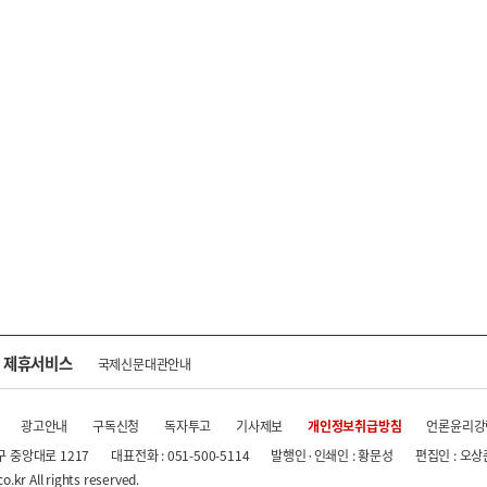
제휴서비스
국제신문대관안내
광고안내
구독신청
독자투고
기사제보
개인정보취급방침
언론윤리강
구 중앙대로 1217
대표전화 : 051-500-5114
발행인·인쇄인 : 황문성
편집인 : 오상
.kr All rights reserved.