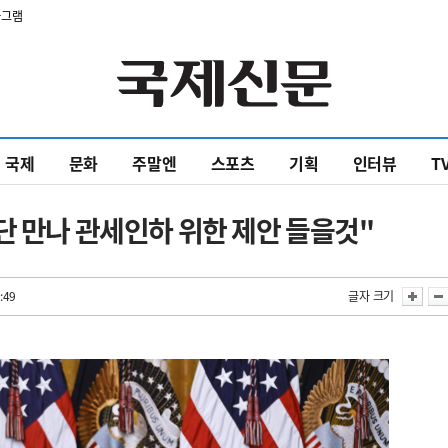
타그램
국제
문화
주말엔
스포츠
기획
인터뷰
T
단 만나 관세인하 위한 제안 들을것"
:49
글자 크기