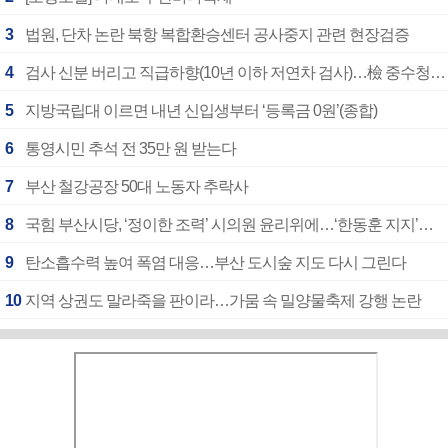
3
법원, 단차 논란 북항 복합환승센터 공사중지 관련 현장검증
4
검사 신분 버리고 직급하향(10년 이하 저연차 검사)…檢 중수청행 기피
5
지방국립대 이르면 내년 신입생부터 ‘등록금 0원’(종합)
6
통영시민 추석 전 35만 원 받는다
7
부산 철강공장 50대 노동자 추락사
8
국힘 부산시당, ‘정이한 조력’ 시의원 윤리위에…‘한동훈 지지’도 신고접수
9
탄소흡수력 높여 폭염 대응…부산 도시숲 지도 다시 그린다
10
지역 상권도 말라죽을 판이라…가뭄 속 밀양물축제 강행 논란