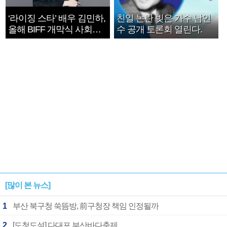
‘라이징 스타’ 배우 김민하,
친일 논란 빚은 가수 남인
올해 BIFF 개막식 사회자
수 공개 토론회 열린다.
확정
[많이 본 뉴스]
1
부산 북구청 쑥뜸방, 前구청장 책임 인정될까
2
[도청도설] 다대포 부산바다축제