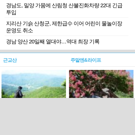
경남도, 밀양 가뭄에 산림청 산불진화차량 22대 긴급
투입
지리산 기슭 산청군, 제한급수 이어 어린이 물놀이장
운영도 취소
경남 양산 20일째 열대야…역대 최장 기록
근교산
주말엔&라이프
근교산&그너머…상주·문경
폭염보다 더 뜨거워라…100
청화산~시루봉
일을 붉게 불태울 ‘선비정신’
피었네