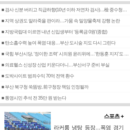
■ 검사 신분 버리고 직급하향(10년 이하 저연차 검사)…檢 중수청행 기피
■ 지역 상권도 말라죽을 판이라…가뭄 속 밀양물축제 강행 논란
■ 지방국립대 이르면 내년 신입생부터 ‘등록금 0원’(종합)
■ 탄소흡수력 높여 폭염 대응…부산 도시숲 지도 다시 그린다
■ 국힘 부산시당, ‘정이한 조력’ 시의원 윤리위에…‘한동훈 지지’도 신고접수
■ 의료헬스 신성장 산업 키운다더니…부산서구 준비 부실
■ 도박사이트 범죄수익 70억 전액 환수
■ 부산 북구청 쑥뜸방, 前구청장 책임 인정될까
■ 통영시민 추석 전 35만 원 받는다
스포츠 +
라커룸 냉탕 등장…폭염 경기