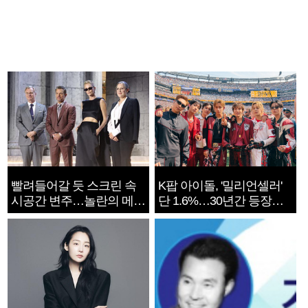
빨려들어갈 듯 스크린 속
K팝 아이돌, '밀리언셀러'
시공간 변주…놀란의 메시
단 1.6%…30년간 등장
지는 ‘전쟁 속죄’
1182개팀 전수조사