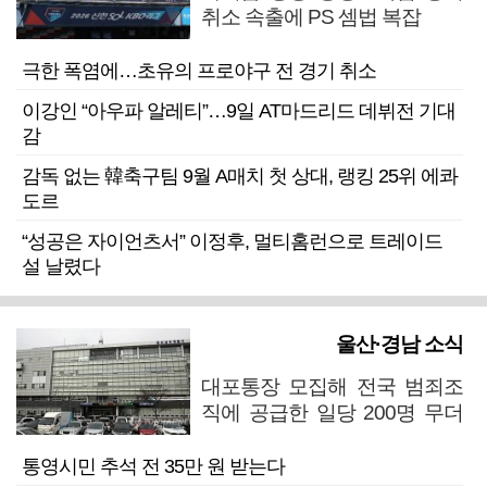
취소 속출에 PS 셈법 복잡
극한 폭염에…초유의 프로야구 전 경기 취소
이강인 “아우파 알레티”…9일 AT마드리드 데뷔전 기대
감
감독 없는 韓축구팀 9월 A매치 첫 상대, 랭킹 25위 에콰
도르
“성공은 자이언츠서” 이정후, 멀티홈런으로 트레이드
설 날렸다
울산·경남 소식
대포통장 모집해 전국 범죄조
직에 공급한 일당 200명 무더
기 검거
통영시민 추석 전 35만 원 받는다