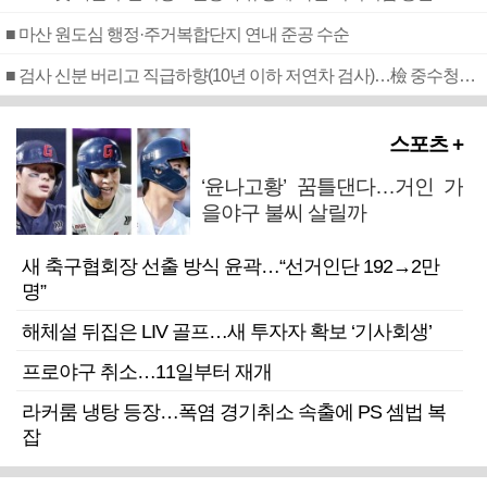
■ 마산 원도심 행정·주거복합단지 연내 준공 수순
■ 검사 신분 버리고 직급하향(10년 이하 저연차 검사)…檢 중수청행 기피
스포츠 +
‘윤나고황’ 꿈틀댄다…거인 가
을야구 불씨 살릴까
새 축구협회장 선출 방식 윤곽…“선거인단 192→2만
명”
해체설 뒤집은 LIV 골프…새 투자자 확보 ‘기사회생’
프로야구 취소…11일부터 재개
라커룸 냉탕 등장…폭염 경기취소 속출에 PS 셈법 복
잡