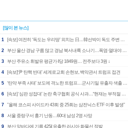
[많이 본 뉴스]
1
[속보] 여전히 ‘독도는 우리땅’ 외치는 日…韓선박이 독도 주변 해양조사 활동하자 반발
2
부산 울산 경남 구름 많고 경남 북서내륙 소나기…폭염·열대야 계속
3
부산 주유소 휘발유 평균가 ℓ당 1849원… 전주보다 3원 ↓
4
[속보]‘尹 탄핵 반대’ 세계로교회 손현보, 백악관서 트럼프 접견
5
‘탄약 부족 사태’ 보도에 격노한 트럼프…군사기밀 유출자 색출 지시
6
[속보] ‘심판 성접대’ 논란 축구협회 공식 사과…“현재는 부적절 행위 없어”
7
"올해 코스피 사이드카 43회 중 25회는 삼전닉스 ETF 이후 발생"
8
서울 중랑구서 흉기 난동…60대 남성 2명 사망
9
부산 앞바다에 기름 425ℓ 유출한 러시아 화물선 적발