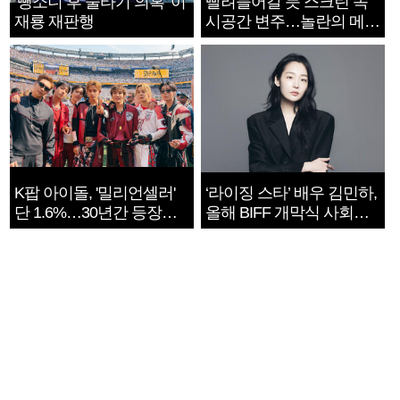
‘뺑소니 후 술타기 의혹’ 이
빨려들어갈 듯 스크린 속
재룡 재판행
시공간 변주…놀란의 메시
지는 ‘전쟁 속죄’
K팝 아이돌, '밀리언셀러'
‘라이징 스타’ 배우 김민하,
단 1.6%…30년간 등장
올해 BIFF 개막식 사회자
1182개팀 전수조사
확정