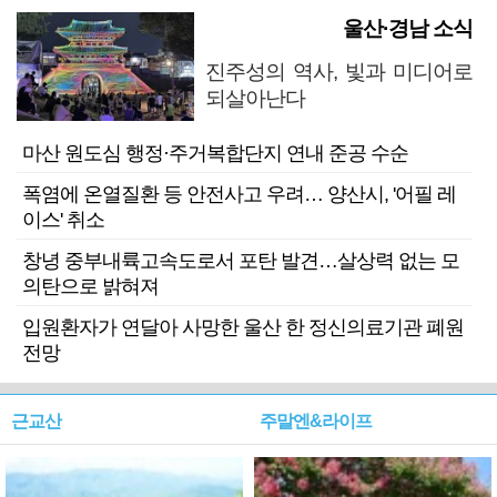
울산·경남 소식
진주성의 역사, 빛과 미디어로
되살아난다
마산 원도심 행정·주거복합단지 연내 준공 수순
폭염에 온열질환 등 안전사고 우려… 양산시, '어필 레
이스' 취소
창녕 중부내륙고속도로서 포탄 발견…살상력 없는 모
의탄으로 밝혀져
입원환자가 연달아 사망한 울산 한 정신의료기관 폐원
전망
근교산
주말엔&라이프