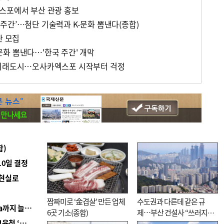
스포에서 부산 관광 홍보
주간’…첨단 기술력과 K-문화 뽐낸다(종합)
단 모집
화 뽐낸다…'한국 주간' 개막
 미래도시…오사카엑스포 시작부터 걱정
합)
10일 결정
 현실로
짬짜미로 ‘金겹살’ 만든 업체
수도권과 다른데 같은 규
■ 경남 농정 비전 ‘잘 사는 농촌’…스마트팜 1000㏊까지 늘린다
6곳 기소(종합)
제…부산 건설사 “쓰러지기
■ 교육혁신선도지 공모 코앞인데…구·군 난색에 교육청 ‘쩔쩔’
직전”