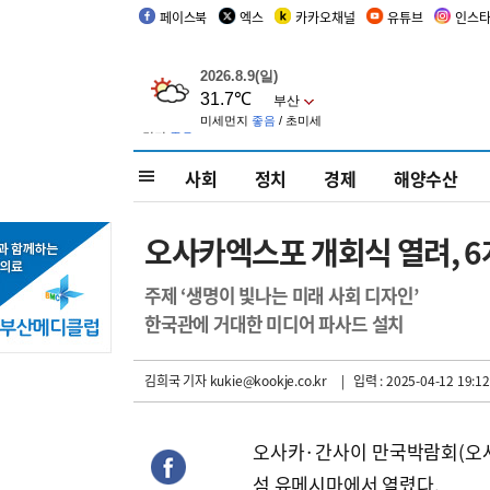
페이스북
엑스
카카오채널
유튜브
인스
사회
정치
경제
해양수산
오사카엑스포 개회식 열려, 6
주제 ‘생명이 빛나는 미래 사회 디자인’
한국관에 거대한 미디어 파사드 설치
김희국 기자
kukie@kookje.co.kr
| 입력 : 2025-04-12 19:12
오사카·간사이 만국박람회(오사
섬 유메시마에서 열렸다.