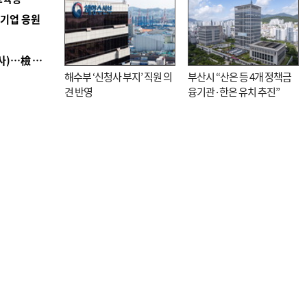
역기업 응원
■ 검사 신분 버리고 직급하향(10년 이하 저연차 검사)…檢 중수청행 기피
해수부 ‘신청사 부지’ 직원 의
부산시 “산은 등 4개 정책금
견 반영
융기관·한은 유치 추진”