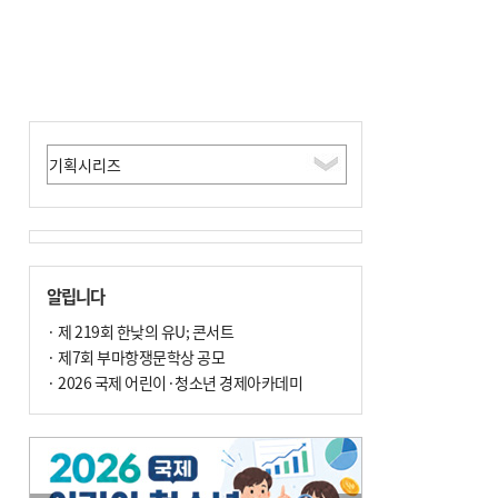
알립니다
· 제 219회 한낮의 유U; 콘서트
· 제7회 부마항쟁문학상 공모
· 2026 국제 어린이·청소년 경제아카데미