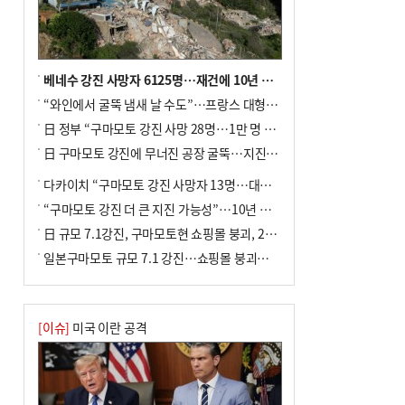
↓…백화점은 14.8%↑
베네수 강진 사망자 6125명…재건에 10년 이상 걸릴수도
“와인에서 굴뚝 냄새 날 수도”…프랑스 대형 산불에 보르도 와인 품질 위협
日 정부 “구마모토 강진 사망 28명…1만 명 대피”
日 구마모토 강진에 무너진 공장 굴뚝…지진 사망자 최소 13명
다카이치 “구마모토 강진 사망자 13명…대규모 피해 확인”
“구마모토 강진 더 큰 지진 가능성”…10년 전 지진에 단층 재활성
日 규모 7.1강진, 구마모토현 쇼핑몰 붕괴, 2명 사망
일본구마모토 규모 7.1 강진…쇼핑몰 붕괴로 직원 20여 명 갇힌 듯
[이슈]
미국 이란 공격