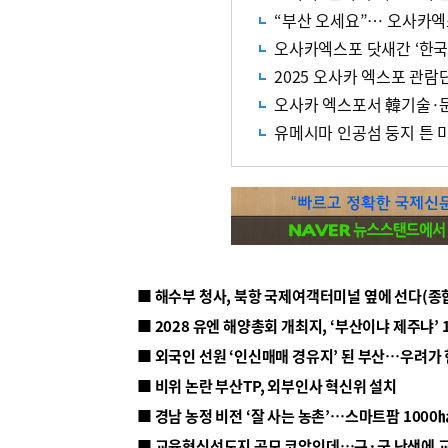
“부산 오세요”… 오사카엑
오사카엑스포 닷새간 ‘한국
2025 오사카 엑스포 관람
오사카 엑스포서 韓기술·문
유메시마 인공섬 둥지 튼
■ 해수부 청사, 북항 국제여객터미널 옆에 선다(종
■ 2028 유엔 해양총회 개최지, ‘부산이냐 제주냐’ 
■ 외국인 선원 ‘인신매매 경유지’ 된 부산…우려가
■ 비위 논란 부산TP, 외부인사 혁신위 설치