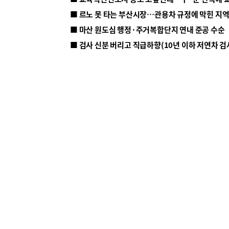
■ 르노 못 타는 부산시장…관용차 규정에 막힌 지
■ 마산 원도심 행정·주거복합단지 연내 준공 수순