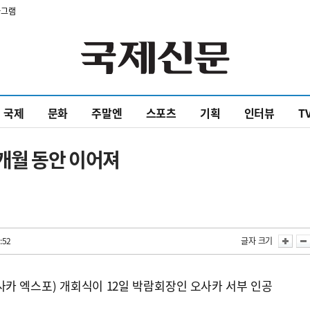
타그램
국제
문화
주말엔
스포츠
기획
인터뷰
T
개월 동안 이어져
:52
글자 크기
카 엑스포) 개회식이 12일 박람회장인 오사카 서부 인공