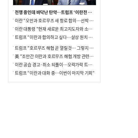
전쟁 중인데 바닥난 탄약…트럼프 ‘이란전 무기고갈’ 국방장관 질책
이란 “오만과 호르무즈 새 항로 합의…선박 안전은 보장 못해”
이란 대통령 "현재 새로운 최고지도자와 소통 어려운 상황"
트럼프 “이란과 합의하고 싶다…살상 원치 않아”
트럼프 "호르무즈 해협 곧 열릴것… 그렇지 않으면 이란에 강력 공격"
美 "조만간 이란과 호르무즈 해협 개방 관련된 합의 이뤄질 것"
이란 공습 경고·취소 되풀이…오락가락 트럼프 비꼰 ‘타코’
트럼프 “이란과 대화 중…이번이 마지막 기회”