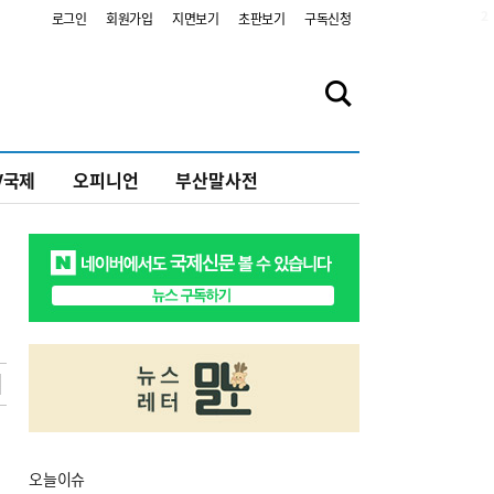
2
로그인
회원가입
지면보기
초판보기
구독신청
V국제
오피니언
부산말사전
오늘
이슈