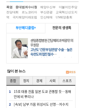
폭염
중대범죄수사청
해양수산부
더불어민주당
전당대회
르노코리아
부산관광
교육혁신선도지
역
극지해양미래포럼
인신매매
UN해양총회
부산메디클럽+
전문의 생생톡
센텀종합병원 간담췌외과 박광민 의
무원장
고난도 ‘간문부 담관암’ 수술…높은
숙련도와 협진 필수
간문부 담관암(클라츠킨 종양)은 좌
우 간에서 나오는, 담관(담즙 배출 경
로)이 합쳐지는 부위인 ‘간문부(肝門
많이 본 뉴스
部)’에 생기는 악성 종양이다. 간동맥
문맥 림프절 담
종합
정치
경제
사회
스포츠
1
15호 태풍 찬홈 일본 도쿄 관통할 듯…동해
안에 비 뿌리나
2
[속보] 남부 가뭄 위성서도 선명…저수지