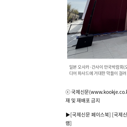
일본 오사카·간사이 만국박람회(오
디어 파사드에 거대한 막들이 걸려
ⓒ국제신문(www.kookje.co.
재 및 재배포 금지
▶
[국제신문 페이스북]
[국제
램]