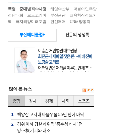
폭염
중대범죄수사청
해양수산부
더불어민주당
전당대회
르노코리아
부산관광
교육혁신선도지
역
극지해양미래포럼
인신매매
UN해양총회
부산메디클럽+
전문의 생생톡
이승준 거인병원 대표원장
회전근개 재파열 잦은 편…어깨 진피
보강술 고려를
어깨병변은 어깨를 이루는 인체 조직
에 발생하는 손상을 말한다. 여기에
는 오십견과 회전근개 증후군, 어깨
의 석회성 힘줄염 등이 있다. 국민건
많이 본 뉴스
강보험에 의하면 어깨병변
종합
정치
경제
사회
스포츠
1
백양산 고지대 마을우물 55년 만에 바닥
2
경위 이하 경찰 하위직 ‘중수청 러시’ 전
망…檢 기피와 대조