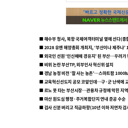
■ 해수부 청사, 북항 국제여객터미널 옆에 선다(종
■ 2028 유엔 해양총회 개최지, ‘부산이냐 제주냐’ 
■ 외국인 선원 ‘인신매매 경유지’ 된 부산…우려가
■ 비위 논란 부산TP, 외부인사 혁신위 설치
■ 르노 못 타는 부산시장…관용차 규정에 막힌 지
■ 마산 원도심 행정·주거복합단지 연내 준공 수순