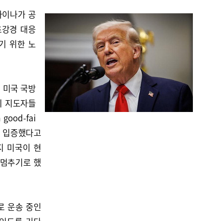
라이나가 공
초강경 대응
기 위한 노
 미국 국방
의 지도자들
good-fai
e)을 입증했다고
지 미국이 현
 멈추기로 했
로 운송 중인