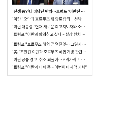
전쟁 중인데 바닥난 탄약…트럼프 ‘이란전 무기고갈’ 국방장관 질책
이란 “오만과 호르무즈 새 항로 합의…선박 안전은 보장 못해”
이란 대통령 "현재 새로운 최고지도자와 소통 어려운 상황"
트럼프 “이란과 합의하고 싶다…살상 원치 않아”
트럼프 "호르무즈 해협 곧 열릴것… 그렇지 않으면 이란에 강력 공격"
美 "조만간 이란과 호르무즈 해협 개방 관련된 합의 이뤄질 것"
이란 공습 경고·취소 되풀이…오락가락 트럼프 비꼰 ‘타코’
트럼프 “이란과 대화 중…이번이 마지막 기회”