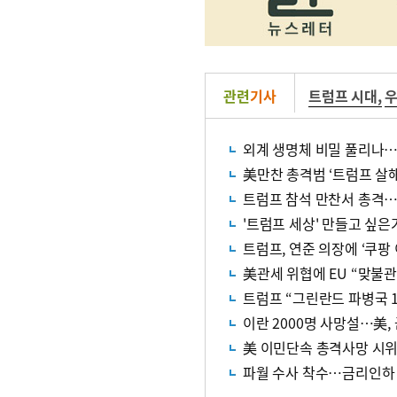
관련
기사
트럼프 시대
,
외계 생명체 비밀 풀리나…트
美만찬 총격범 ‘트럼프 살해
트럼프 참석 만찬서 총격…
'트럼프 세상' 만들고 싶은
트럼프, 연준 의장에 ‘쿠팡 
美관세 위협에 EU “맞불
트럼프 “그린란드 파병국 
이란 2000명 사망설…美
美 이민단속 총격사망 시위
파월 수사 착수…금리인하 