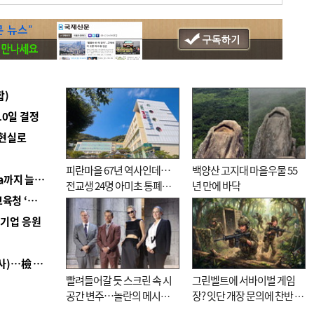
합)
10일 결정
 현실로
피란마을 67년 역사인데…
백양산 고지대 마을우물 55
■ 경남 농정 비전 ‘잘 사는 농촌’…스마트팜 1000㏊까지 늘린다
전교생 24명 아미초 통폐합
년 만에 바닥
■ 교육혁신선도지 공모 코앞인데…구·군 난색에 교육청 ‘쩔쩔’
기로
역기업 응원
■ 검사 신분 버리고 직급하향(10년 이하 저연차 검사)…檢 중수청행 기피
빨려들어갈 듯 스크린 속 시
그린벨트에 서바이벌 게임
공간 변주…놀란의 메시지
장? 잇단 개장 문의에 찬반 논
는 ‘전쟁 속죄’
쟁