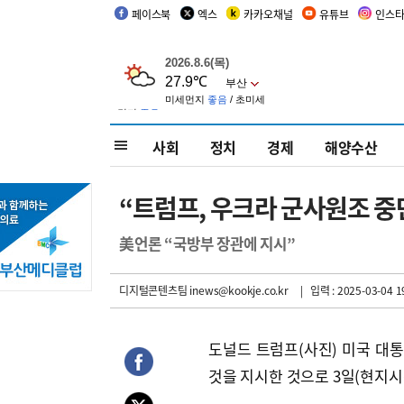
페이스북
엑스
카카오채널
유튜브
인스
사회
정치
경제
해양수산
“트럼프, 우크라 군사원조 중단
美언론 “국방부 장관에 지시”
디지털콘텐츠팀 inews@kookje.co.kr
| 입력 : 2025-03-04 1
도널드 트럼프(사진) 미국 대
것을 지시한 것으로 3일(현지시