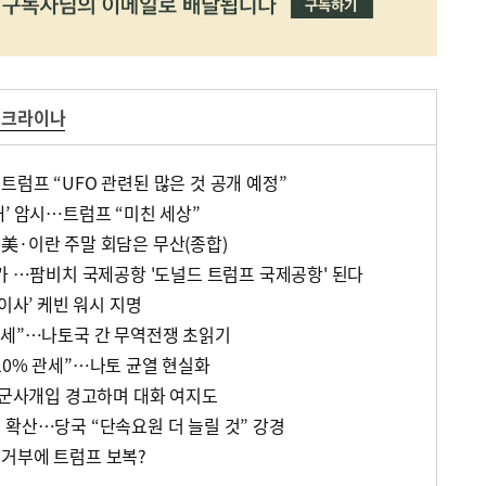
우크라이나
럼프 “UFO 관련된 많은 것 공개 예정”
’ 암시…트럼프 “미친 세상”
美·이란 주말 회담은 무산(종합)
가 …팜비치 국제공항 '도널드 트럼프 국제공항' 된다
이사’ 케빈 워시 지명
관세”…나토국 간 무역전쟁 초읽기
10% 관세”…나토 균열 현실화
, 군사개입 경고하며 대화 여지도
 확산…당국 “단속요원 더 늘릴 것” 강경
거부에 트럼프 보복?