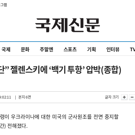
타그램
국제
문화
주말엔
스포츠
기획
인터뷰
T
” 젤렌스키에 ‘백기 투항’ 압박(종합)
9:02:11
| 본지 6면
글자 크기
통령이 우크라이나에 대한 미국의 군사원조를 전면 중지할
간) 전해졌다.