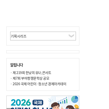
알립니다
· 제 219회 한낮의 유U; 콘서트
· 제7회 부마항쟁문학상 공모
· 2026 국제 어린이·청소년 경제아카데미