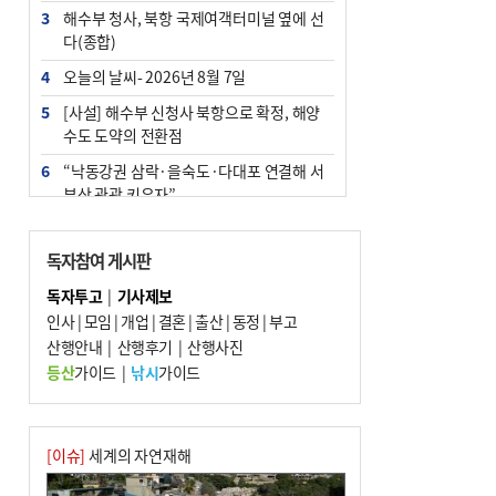
3
해수부 청사, 북항 국제여객터미널 옆에 선
다(종합)
4
오늘의 날씨- 2026년 8월 7일
5
[사설] 해수부 신청사 북항으로 확정, 해양
수도 도약의 전환점
6
“낙동강권 삼락·을숙도·다대포 연결해 서
부산 관광 키우자”
7
부울경 주말부터 비소식…‘극한 폭염’ 한풀
꺾일 듯
독자참여 게시판
8
피란마을 67년 역사인데…전교생 24명 아
독자투고
|
기사제보
미초 통폐합 기로
인사
|
모임
|
개업
|
결혼
|
출산
|
동정
|
부고
9
산행안내
외국인 선원 ‘인신매매 경유지’ 된 부산…
|
산행후기
|
산행사진
우려가 현실로
등산
가이드
|
낚시
가이드
10
수사독점 책임 커진 경찰, 방치사건 해결 부
랴부랴 속도전
[이슈]
세계의 자연재해