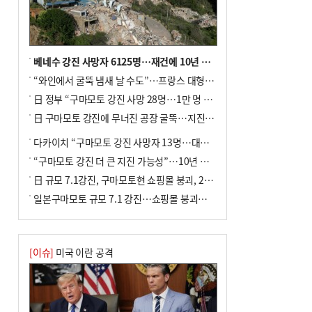
베네수 강진 사망자 6125명…재건에 10년 이상 걸릴수도
“와인에서 굴뚝 냄새 날 수도”…프랑스 대형 산불에 보르도 와인 품질 위협
日 정부 “구마모토 강진 사망 28명…1만 명 대피”
日 구마모토 강진에 무너진 공장 굴뚝…지진 사망자 최소 13명
다카이치 “구마모토 강진 사망자 13명…대규모 피해 확인”
“구마모토 강진 더 큰 지진 가능성”…10년 전 지진에 단층 재활성
日 규모 7.1강진, 구마모토현 쇼핑몰 붕괴, 2명 사망
일본구마모토 규모 7.1 강진…쇼핑몰 붕괴로 직원 20여 명 갇힌 듯
[이슈]
미국 이란 공격