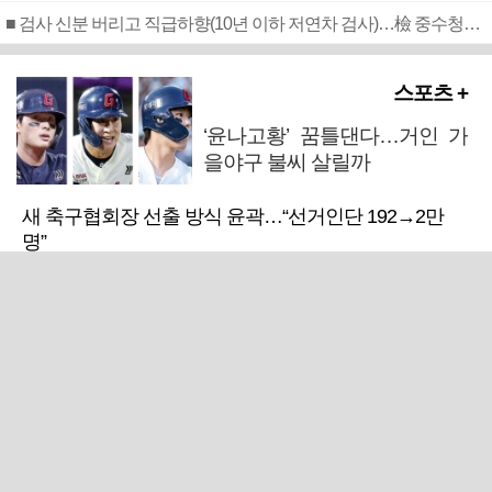
■ 검사 신분 버리고 직급하향(10년 이하 저연차 검사)…檢 중수청행 기피
스포츠 +
‘윤나고황’ 꿈틀댄다…거인 가
을야구 불씨 살릴까
새 축구협회장 선출 방식 윤곽…“선거인단 192→2만
명”
해체설 뒤집은 LIV 골프…새 투자자 확보 ‘기사회생’
프로야구 취소…11일부터 재개
라커룸 냉탕 등장…폭염 경기취소 속출에 PS 셈법 복
잡
울산·경남 소식