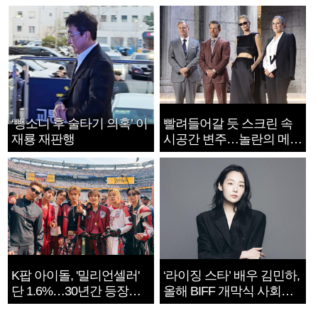
‘뺑소니 후 술타기 의혹’ 이
빨려들어갈 듯 스크린 속
재룡 재판행
시공간 변주…놀란의 메시
지는 ‘전쟁 속죄’
K팝 아이돌, '밀리언셀러'
‘라이징 스타’ 배우 김민하,
단 1.6%…30년간 등장
올해 BIFF 개막식 사회자
1182개팀 전수조사
확정