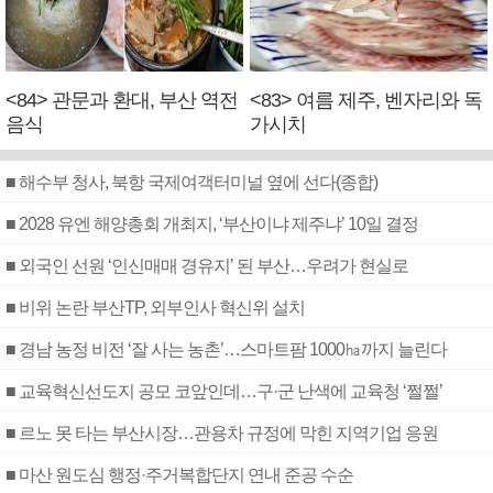
<84> 관문과 환대, 부산 역전
<83> 여름 제주, 벤자리와 독
음식
가시치
■ 해수부 청사, 북항 국제여객터미널 옆에 선다(종합)
■ 2028 유엔 해양총회 개최지, ‘부산이냐 제주냐’ 10일 결정
■ 외국인 선원 ‘인신매매 경유지’ 된 부산…우려가 현실로
■ 비위 논란 부산TP, 외부인사 혁신위 설치
■ 경남 농정 비전 ‘잘 사는 농촌’…스마트팜 1000㏊까지 늘린다
■ 교육혁신선도지 공모 코앞인데…구·군 난색에 교육청 ‘쩔쩔’
■ 르노 못 타는 부산시장…관용차 규정에 막힌 지역기업 응원
■ 마산 원도심 행정·주거복합단지 연내 준공 수순