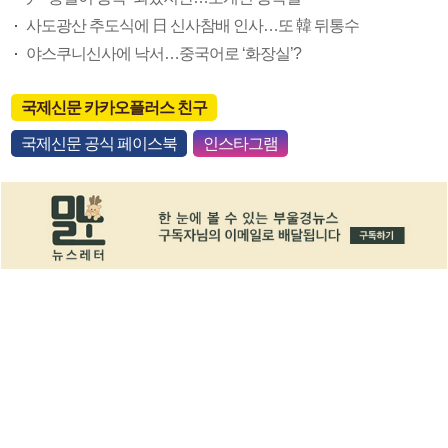
사도광산 추도식에 日 신사참배 인사…또 韓 뒤통수
야스쿠니신사에 낙서…중국어로 ‘화장실’?
국제신문 카카오플러스 친구
국제신문 공식 페이스북
인스타그램