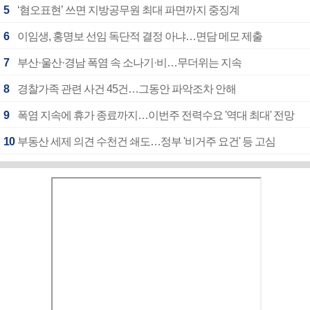
5
‘혐오표현’ 쓰면 지방공무원 최대 파면까지 중징계
6
이임생, 홍명보 선임 독단적 결정 아냐…면담 메모 제출
7
부산·울산·경남 폭염 속 소나기·비…무더위는 지속
8
경찰가족 관련 사건 45건…그동안 파악조차 안해
9
폭염 지속에 휴가 종료까지…이번주 전력수요 '역대 최대' 전망
10
부동산 세제 의견 수천건 쇄도…정부 '비거주 요건' 등 고심