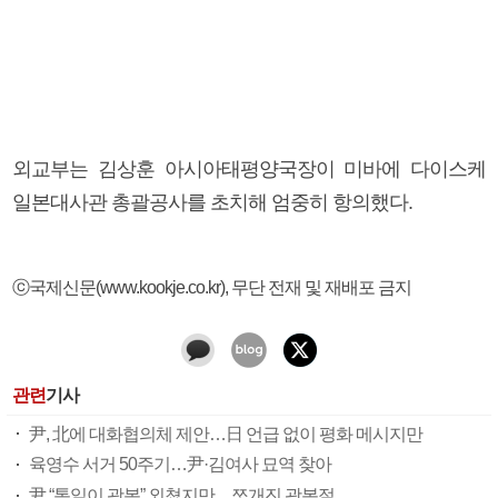
외교부는 김상훈 아시아태평양국장이 미바에 다이스케
일본대사관 총괄공사를 초치해 엄중히 항의했다.
ⓒ국제신문(www.kookje.co.kr), 무단 전재 및 재배포 금지
관련
기사
尹, 北에 대화협의체 제안…日 언급 없이 평화 메시지만
육영수 서거 50주기…尹·김여사 묘역 찾아
尹 “통일이 광복” 외쳤지만…쪼개진 광복절