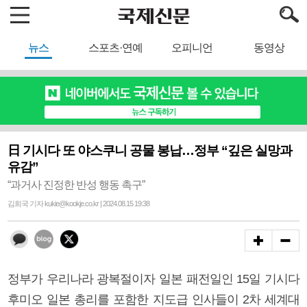
뉴스
스포츠·연예
오피니언
동영상
日 기시다 또 야스쿠니 공물 봉납…정부 “깊은 실망과
유감”
“과거사 진정한 반성 행동 촉구”
김희국 기자 kukie@kookje.co.kr | 2024.08.15 19:38
정부가 우리나라 광복절이자 일본 패전일인 15일 기시다
후미오 일본 총리를 포함한 지도급 인사들이 2차 세계대