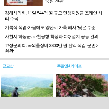
중심 전환
김해시의회, 11일 544억 원 규모 민생지원금 조례안 처
리 주목
기록적 폭염·가뭄에도 양산시 가축 폐사 ‘낮은 수준’
사천시 하동군, 사천공항 확장과 CIQ 설치 공동 건의
고성군의회, 국외출장비 3800만 원 전액 삭감 '군민에
환원'
근교산
주말엔&라이프