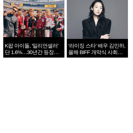
K팝 아이돌, '밀리언셀러'
‘라이징 스타’ 배우 김민하,
단 1.6%…30년간 등장
올해 BIFF 개막식 사회자
1182개팀 전수조사
확정