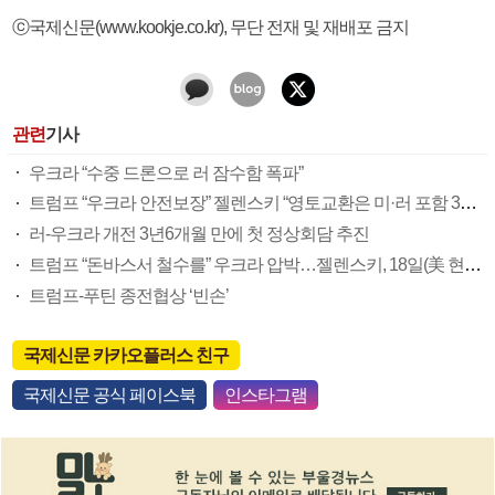
ⓒ국제신문(www.kookje.co.kr), 무단 전재 및 재배포 금지
관련
기사
우크라 “수중 드론으로 러 잠수함 폭파”
트럼프 “우크라 안전보장” 젤렌스키 “영토교환은 미·러 포함 3자 회담 논의”
러-우크라 개전 3년6개월 만에 첫 정상회담 추진
트럼프 “돈바스서 철수를” 우크라 압박…젤렌스키, 18일(美 현지시간) 담판서 입장변화 촉각(종합)
트럼프-푸틴 종전협상 ‘빈손’
국제신문 카카오플러스 친구
국제신문 공식 페이스북
인스타그램