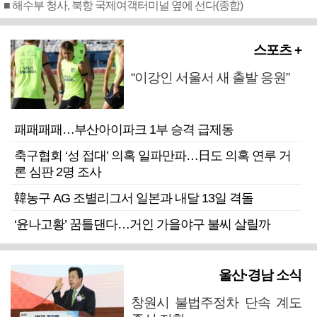
■ 해수부 청사, 북항 국제여객터미널 옆에 선다(종합)
스포츠 +
“이강인 서울서 새 출발 응원”
패패패패…부산아이파크 1부 승격 급제동
축구협회 ‘성 접대’ 의혹 일파만파…日도 의혹 연루 거
론 심판 2명 조사
韓농구 AG 조별리그서 일본과 내달 13일 격돌
‘윤나고황’ 꿈틀댄다…거인 가을야구 불씨 살릴까
울산·경남 소식
창원시 불법주정차 단속 계도