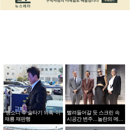
‘뺑소니 후 술타기 의혹’ 이
빨려들어갈 듯 스크린 속
재룡 재판행
시공간 변주…놀란의 메시
지는 ‘전쟁 속죄’