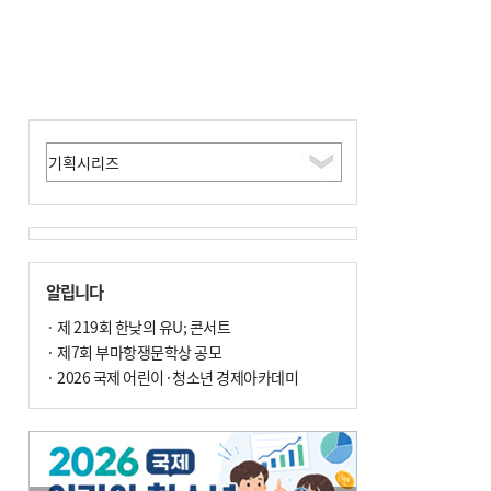
알립니다
· 제 219회 한낮의 유U; 콘서트
· 제7회 부마항쟁문학상 공모
· 2026 국제 어린이·청소년 경제아카데미