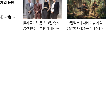
역기업 응원
■ 검사 신분 버리고 직급하향(10년 이하 저연차 검사)…檢 중수청행 기피
빨려들어갈 듯 스크린 속 시
그린벨트에 서바이벌 게임
공간 변주…놀란의 메시지
장? 잇단 개장 문의에 찬반 논
는 ‘전쟁 속죄’
쟁