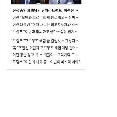
전쟁 중인데 바닥난 탄약…트럼프 ‘이란전 무기고갈’ 국방장관 질책
이란 “오만과 호르무즈 새 항로 합의…선박 안전은 보장 못해”
이란 대통령 "현재 새로운 최고지도자와 소통 어려운 상황"
트럼프 “이란과 합의하고 싶다…살상 원치 않아”
트럼프 "호르무즈 해협 곧 열릴것… 그렇지 않으면 이란에 강력 공격"
美 "조만간 이란과 호르무즈 해협 개방 관련된 합의 이뤄질 것"
이란 공습 경고·취소 되풀이…오락가락 트럼프 비꼰 ‘타코’
트럼프 “이란과 대화 중…이번이 마지막 기회”