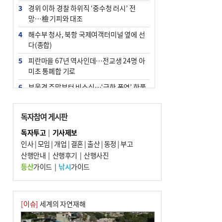
3
경위 이하 경찰 하위직 ‘중수청 러시’ 전
망…檢 기피와 대조
4
해수부 청사, 북항 국제여객터미널 옆에 선
다(종합)
5
피란마을 67년 역사인데…전교생 24명 아
미초 통폐합 기로
6
부울경 주말부터 비소식…‘극한 폭염’ 한풀
꺾일 듯
7
“낙동강권 삼락·을숙도·다대포 연결해 서
독자참여 게시판
부산 관광 키우자”
독자투고
|
기사제보
8
오늘의 날씨- 2026년 8월 7일
인사
|
모임
|
개업
|
결혼
|
출산
|
동정
|
부고
9
산행안내
외국인 선원 ‘인신매매 경유지’ 된 부산…
|
산행후기
|
산행사진
우려가 현실로
등산
가이드
|
낚시
가이드
10
[사설] 해수부 신청사 북항으로 확정, 해양
수도 도약의 전환점
[이슈]
세계의 자연재해