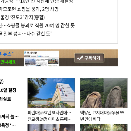
 가능성”…10년 전 지진에 단층 재활성
 구마모토현 쇼핑몰 붕괴, 2명 사망
경 ‘진도3’ 감지(종합)
진…쇼핑몰 붕괴로 직원 20여 명 갇힌 듯
몰 일부 붕괴…다수 갇힌 듯”
합)
10일 결정
 현실로
피란마을 67년 역사인데…
백양산 고지대 마을우물 55
■ 경남 농정 비전 ‘잘 사는 농촌’…스마트팜 1000㏊까지 늘린다
전교생 24명 아미초 통폐합
년 만에 바닥
■ 교육혁신선도지 공모 코앞인데…구·군 난색에 교육청 ‘쩔쩔’
기로