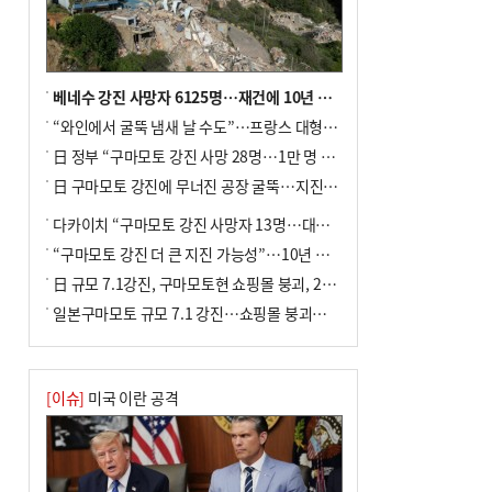
베네수 강진 사망자 6125명…재건에 10년 이상 걸릴수도
“와인에서 굴뚝 냄새 날 수도”…프랑스 대형 산불에 보르도 와인 품질 위협
日 정부 “구마모토 강진 사망 28명…1만 명 대피”
日 구마모토 강진에 무너진 공장 굴뚝…지진 사망자 최소 13명
다카이치 “구마모토 강진 사망자 13명…대규모 피해 확인”
“구마모토 강진 더 큰 지진 가능성”…10년 전 지진에 단층 재활성
日 규모 7.1강진, 구마모토현 쇼핑몰 붕괴, 2명 사망
일본구마모토 규모 7.1 강진…쇼핑몰 붕괴로 직원 20여 명 갇힌 듯
[이슈]
미국 이란 공격