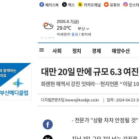
페이스북
엑스
카카오채널
유튜브
인스
사회
정치
경제
해양수산
대만 20일 만에 규모 6.3 
화롄현 해역서 강진 잇따라…현지언론 “이달 10
디지털콘텐츠팀 inews@kookje.co.kr
| 입력 : 2024-04-23 1
- 전문가 “상황 차차 안정될 것”
지난 3일 규모 7이 넘는 강진을