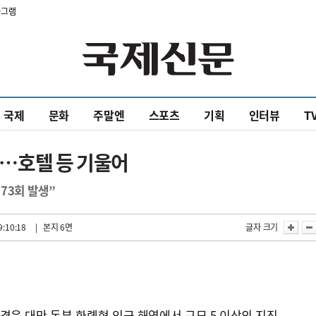
타그램
국제
문화
주말엔
스포츠
기획
인터뷰
T
여진…호텔 등 기울어
73회 발생”
9:10:18
| 본지 6면
글자 크기
 겪은 대만 동부 화롄현 인근 해역에서 규모 5 이상의 지진