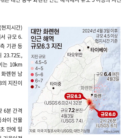
분(현지시간)
서 규모 6.
측 기관 등
23.72도,
이는 10km
분 화롄현 남
.3의 지진이
약 6분 간격
퉁솨이 건물
0초 만에 일