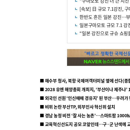
“구마모토 강진 더 큰 지진
[속보] 日 규모 7.1강진,
한반도 흔든 일본 강진…부울
일본구마모토 규모 7.1 강
“일본 강진으로 규슈 쇼핑
■ 해수부 청사, 북항 국제여객터미널 옆에 선다(종
■ 2028 유엔 해양총회 개최지, ‘부산이냐 제주냐’ 
■ 외국인 선원 ‘인신매매 경유지’ 된 부산…우려가
■ 비위 논란 부산TP, 외부인사 혁신위 설치