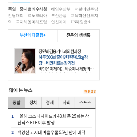
폭염
중대범죄수사청
해양수산부
더불어민주당
전당대회
르노코리아
부산관광
교육혁신선도지
역
극지해양미래포럼
인신매매
UN해양총회
부산메디클럽+
전문의 생생톡
장민희김용기내과의원과장
하루 500㎉ 줄이면 한주 0.5㎏ 감
량…비만치료는 장기전
비만은 이제 더는 체중이나 체형의 문
제가 아니다. 하나의 질병으로 인지
하고 치료와 관리를 해야 한다. 세계
보건기구(WHO)는 이미 1994년 비만
많이 본 뉴스
을 인류의 중요한
종합
정치
경제
사회
스포츠
1
"올해 코스피 사이드카 43회 중 25회는 삼
전닉스 ETF 이후 발생"
2
백양산 고지대 마을우물 55년 만에 바닥