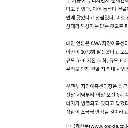
부 기둥이 무너지면서 순식간
다고 전했다. 이어 퉁솨이 건물
면에 닿았다고 덧붙였다. 이로 
상태라 부상자는 없는 것으로 
대만 언론은 CWA 지진예측센터 
여진이 1073회 발생했다고 보도했
규모 5∼6 지진 51회, 규모 
우려로 인해 관할 지역 내 사업
우젠푸 지진예측센터장은 최근
전날 저녁부터 이날 오전 8시 
너지가 방출되고 있다고 말했다
상황이 조금씩 안정될 것이라고
ⓒ국제신문(www.kookje.co.