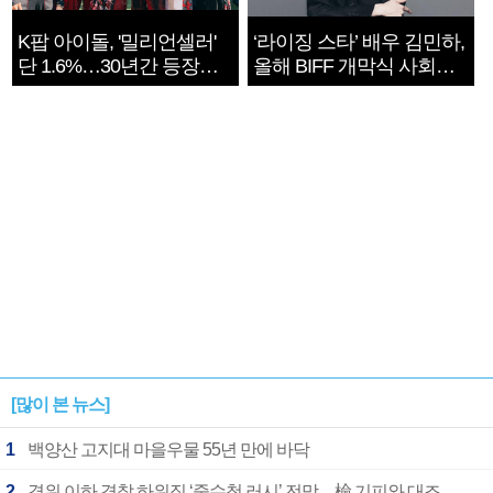
K팝 아이돌, '밀리언셀러'
‘라이징 스타’ 배우 김민하,
단 1.6%…30년간 등장
올해 BIFF 개막식 사회자
1182개팀 전수조사
확정
[많이 본 뉴스]
1
백양산 고지대 마을우물 55년 만에 바닥
2
경위 이하 경찰 하위직 ‘중수청 러시’ 전망…檢 기피와 대조