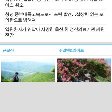
이스' 취소
창녕 중부내륙고속도로서 포탄 발견…살상력 없는 모
의탄으로 밝혀져
입원환자가 연달아 사망한 울산 한 정신의료기관 폐원
전망
근교산
주말엔&라이프
근교산&그너머…상주·문경
폭염보다 더 뜨거워라…100
청화산~시루봉
일을 붉게 불태울 ‘선비정신’
피었네