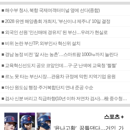
■ 해수부 청사, 북항 국제여객터미널 옆에 선다(종합)
■ 2028 유엔 해양총회 개최지, ‘부산이냐 제주냐’ 10일 결정
■ 외국인 선원 ‘인신매매 경유지’ 된 부산…우려가 현실로
■ 비위 논란 부산TP, 외부인사 혁신위 설치
■ 경남 농정 비전 ‘잘 사는 농촌’…스마트팜 1000㏊까지 늘린다
■ 교육혁신선도지 공모 코앞인데…구·군 난색에 교육청 ‘쩔쩔’
■ 르노 못 타는 부산시장…관용차 규정에 막힌 지역기업 응원
■ 마산 원도심 행정·주거복합단지 연내 준공 수순
■ 검사 신분 버리고 직급하향(10년 이하 저연차 검사)…檢 중수청행 기피
스포츠 +
‘윤나고황’ 꿈틀댄다…거인 가