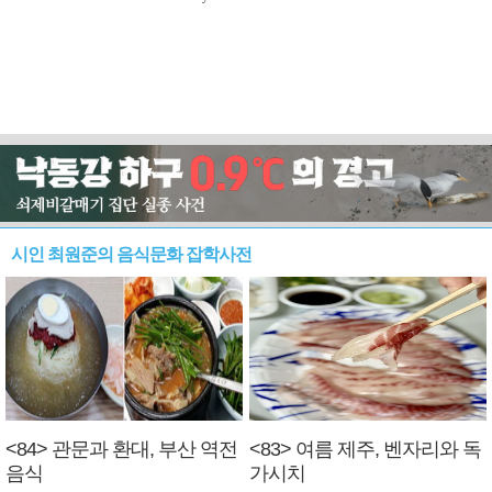
시인 최원준의 음식문화 잡학사전
<84> 관문과 환대, 부산 역전
<83> 여름 제주, 벤자리와 독
음식
가시치