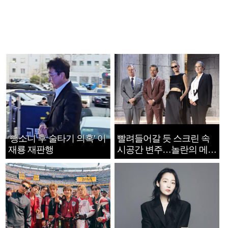
‘뺑소니 후 술타기 의혹’ 이
빨려들어갈 듯 스크린 속
재룡 재판행
시공간 변주…놀란의 메시
지는 ‘전쟁 속죄’