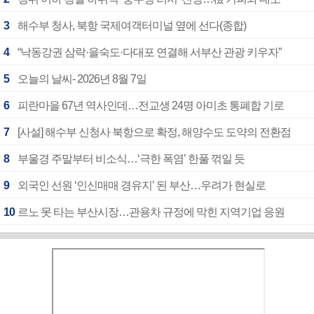
3
해수부 청사, 북항 국제여객터미널 옆에 선다(종합)
4
“낙동강권 삼락·을숙도·다대포 연결해 서부산 관광 키우자”
5
오늘의 날씨- 2026년 8월 7일
6
피란마을 67년 역사인데…전교생 24명 아미초 통폐합 기로
7
[사설] 해수부 신청사 북항으로 확정, 해양수도 도약의 전환점
8
부울경 주말부터 비소식…‘극한 폭염’ 한풀 꺾일 듯
9
외국인 선원 ‘인신매매 경유지’ 된 부산…우려가 현실로
10
르노 못 타는 부산시장…관용차 규정에 막힌 지역기업 응원