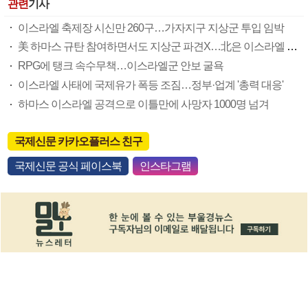
관련
기사
이스라엘 축제장 시신만 260구…가자지구 지상군 투입 임박
美 하마스 규탄 참여하면서도 지상군 파견X…北은 이스라엘 비난
RPG에 탱크 속수무책…이스라엘군 안보 굴욕
이스라엘 사태에 국제유가 폭등 조짐…정부·업계 '총력 대응'
하마스 이스라엘 공격으로 이틀만에 사망자 1000명 넘겨
국제신문 카카오플러스 친구
국제신문 공식 페이스북
인스타그램