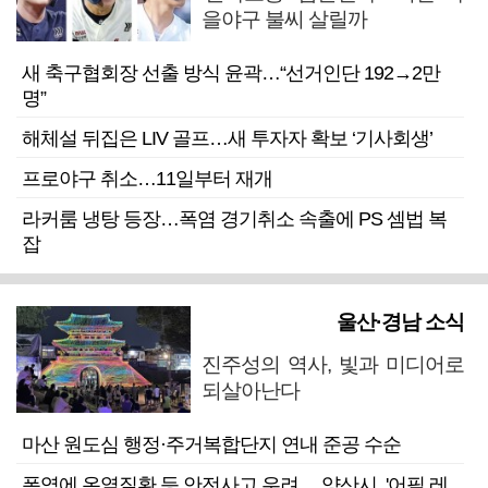
을야구 불씨 살릴까
새 축구협회장 선출 방식 윤곽…“선거인단 192→2만
명”
해체설 뒤집은 LIV 골프…새 투자자 확보 ‘기사회생’
프로야구 취소…11일부터 재개
라커룸 냉탕 등장…폭염 경기취소 속출에 PS 셈법 복
잡
울산·경남 소식
진주성의 역사, 빛과 미디어로
되살아난다
마산 원도심 행정·주거복합단지 연내 준공 수순
폭염에 온열질환 등 안전사고 우려… 양산시, '어필 레