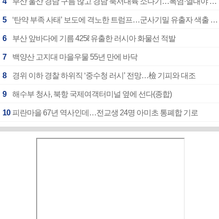
4
부산 울산 경남 구름 많고 경남 북서내륙 소나기…폭염·열대야 계속
5
‘탄약 부족 사태’ 보도에 격노한 트럼프…군사기밀 유출자 색출 지시
6
부산 앞바다에 기름 425ℓ 유출한 러시아 화물선 적발
7
백양산 고지대 마을우물 55년 만에 바닥
8
경위 이하 경찰 하위직 ‘중수청 러시’ 전망…檢 기피와 대조
9
해수부 청사, 북항 국제여객터미널 옆에 선다(종합)
10
피란마을 67년 역사인데…전교생 24명 아미초 통폐합 기로