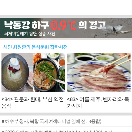
시인 최원준의 음식문화 잡학사전
<84> 관문과 환대, 부산 역전
<83> 여름 제주, 벤자리와 독
음식
가시치
■ 해수부 청사, 북항 국제여객터미널 옆에 선다(종합)