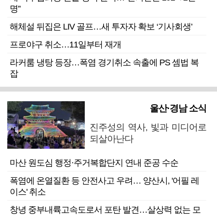
명”
해체설 뒤집은 LIV 골프…새 투자자 확보 ‘기사회생’
프로야구 취소…11일부터 재개
라커룸 냉탕 등장…폭염 경기취소 속출에 PS 셈법 복
잡
울산·경남 소식
진주성의 역사, 빛과 미디어로
되살아난다
마산 원도심 행정·주거복합단지 연내 준공 수순
폭염에 온열질환 등 안전사고 우려… 양산시, '어필 레
이스' 취소
창녕 중부내륙고속도로서 포탄 발견…살상력 없는 모