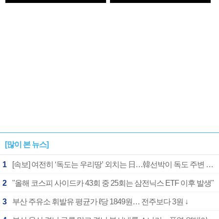
1182개팀 전수조사
확정
[많이 본 뉴스]
1
[속보] 여전히 ‘독도는 우리땅’ 외치는 日…韓선박이 독도 주변 해양조사 활동하자 반발
2
"올해 코스피 사이드카 43회 중 25회는 삼전닉스 ETF 이후 발생"
3
부산 주유소 휘발유 평균가 ℓ당 1849원… 전주보다 3원 ↓