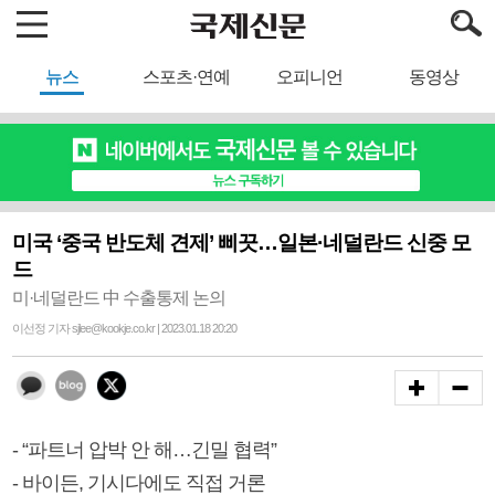
뉴스
스포츠·연예
오피니언
동영상
미국 ‘중국 반도체 견제’ 삐끗…일본·네덜란드 신중 모
드
미·네덜란드 中 수출통제 논의
이선정 기자 sjlee@kookje.co.kr | 2023.01.18 20:20
- “파트너 압박 안 해…긴밀 협력”
- 바이든, 기시다에도 직접 거론