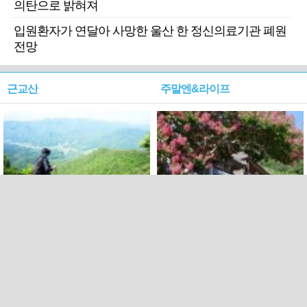
의탄으로 밝혀져
입원환자가 연달아 사망한 울산 한 정신의료기관 폐원
전망
근교산
주말엔&라이프
근교산&그너머…상주·문경
폭염보다 더 뜨거워라…100
청화산~시루봉
일을 붉게 불태울 ‘선비정신’
피었네
PC버전
엑스
페이스북
Copyright ⓒ 2015 All rights reserved by 국제신문