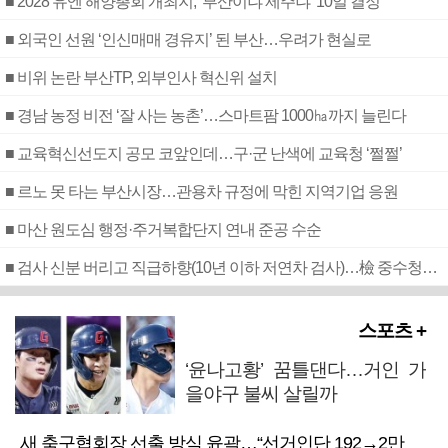
■ 2028 유엔 해양총회 개최지, ‘부산이냐 제주냐’ 10일 결정
■ 외국인 선원 ‘인신매매 경유지’ 된 부산…우려가 현실로
■ 비위 논란 부산TP, 외부인사 혁신위 설치
■ 경남 농정 비전 ‘잘 사는 농촌’…스마트팜 1000㏊까지 늘린다
■ 교육혁신선도지 공모 코앞인데…구·군 난색에 교육청 ‘쩔쩔’
■ 르노 못 타는 부산시장…관용차 규정에 막힌 지역기업 응원
■ 마산 원도심 행정·주거복합단지 연내 준공 수순
■ 검사 신분 버리고 직급하향(10년 이하 저연차 검사)…檢 중수청행 기피
스포츠 +
‘윤나고황’ 꿈틀댄다…거인 가
을야구 불씨 살릴까
새 축구협회장 선출 방식 윤곽…“선거인단 192→2만