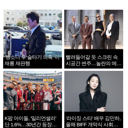
‘뺑소니 후 술타기 의혹’ 이
빨려들어갈 듯 스크린 속
재룡 재판행
시공간 변주…놀란의 메시
지는 ‘전쟁 속죄’
K팝 아이돌, '밀리언셀러'
‘라이징 스타’ 배우 김민하,
단 1.6%…30년간 등장
올해 BIFF 개막식 사회자