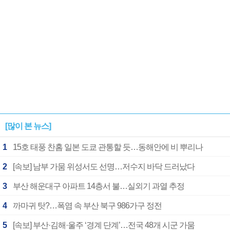
[많이 본 뉴스]
1
15호 태풍 찬홈 일본 도쿄 관통할 듯…동해안에 비 뿌리나
2
[속보] 남부 가뭄 위성서도 선명…저수지 바닥 드러났다
3
부산 해운대구 아파트 14층서 불…실외기 과열 추정
4
까마귀 탓?…폭염 속 부산 북구 986가구 정전
5
[속보] 부산·김해·울주 ‘경계 단계’…전국 48개 시군 가뭄