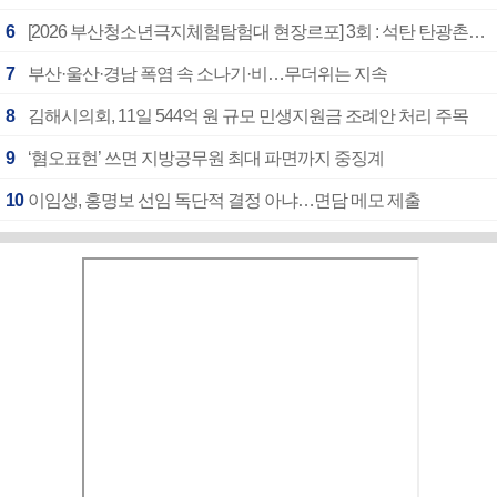
6
[2026 부산청소년극지체험탐험대 현장르포] 3회 : 석탄 탄광촌에서 북극 연구의 중심지로
7
부산·울산·경남 폭염 속 소나기·비…무더위는 지속
8
김해시의회, 11일 544억 원 규모 민생지원금 조례안 처리 주목
9
‘혐오표현’ 쓰면 지방공무원 최대 파면까지 중징계
10
이임생, 홍명보 선임 독단적 결정 아냐…면담 메모 제출