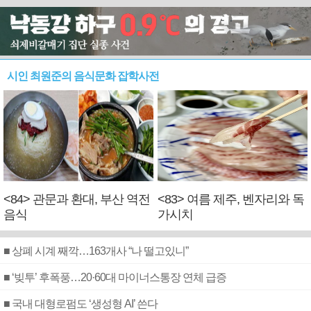
시인 최원준의 음식문화 잡학사전
<84> 관문과 환대, 부산 역전
<83> 여름 제주, 벤자리와 독
음식
가시치
■ 상폐 시계 째깍…163개사 “나 떨고있니”
■ ‘빚투’ 후폭풍…20·60대 마이너스통장 연체 급증
■ 국내 대형로펌도 ‘생성형 AI’ 쓴다