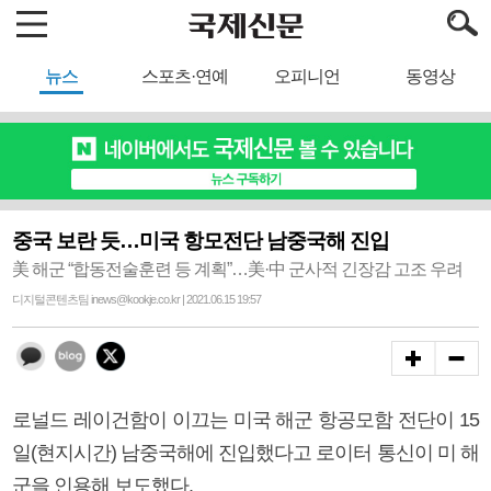
뉴스
스포츠·연예
오피니언
동영상
중국 보란 듯…미국 항모전단 남중국해 진입
美 해군 “합동전술훈련 등 계획”…美·中 군사적 긴장감 고조 우려
디지털콘텐츠팀 inews@kookje.co.kr | 2021.06.15 19:57
로널드 레이건함이 이끄는 미국 해군 항공모함 전단이 15
일(현지시간) 남중국해에 진입했다고 로이터 통신이 미 해
군을 인용해 보도했다.