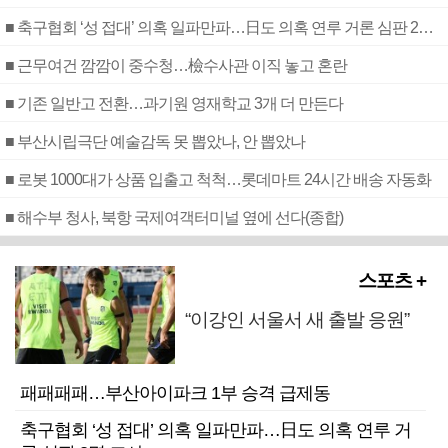
■ 축구협회 ‘성 접대’ 의혹 일파만파…日도 의혹 연루 거론 심판 2명 조사
■ 근무여건 깜깜이 중수청…檢수사관 이직 놓고 혼란
■ 기존 일반고 전환…과기원 영재학교 3개 더 만든다
■ 부산시립극단 예술감독 못 뽑았나, 안 뽑았나
■ 로봇 1000대가 상품 입출고 척척…롯데마트 24시간 배송 자동화
■ 해수부 청사, 북항 국제여객터미널 옆에 선다(종합)
스포츠 +
“이강인 서울서 새 출발 응원”
패패패패…부산아이파크 1부 승격 급제동
축구협회 ‘성 접대’ 의혹 일파만파…日도 의혹 연루 거