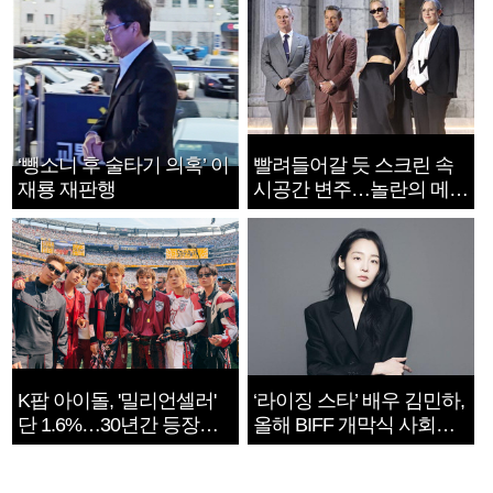
‘뺑소니 후 술타기 의혹’ 이
빨려들어갈 듯 스크린 속
재룡 재판행
시공간 변주…놀란의 메시
지는 ‘전쟁 속죄’
K팝 아이돌, '밀리언셀러'
‘라이징 스타’ 배우 김민하,
단 1.6%…30년간 등장
올해 BIFF 개막식 사회자
1182개팀 전수조사
확정