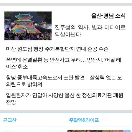
울산·경남 소식
진주성의 역사, 빛과 미디어로
되살아난다
마산 원도심 행정·주거복합단지 연내 준공 수순
폭염에 온열질환 등 안전사고 우려… 양산시, '어필 레
이스' 취소
창녕 중부내륙고속도로서 포탄 발견…살상력 없는 모
의탄으로 밝혀져
입원환자가 연달아 사망한 울산 한 정신의료기관 폐원
전망
근교산
주말엔&라이프