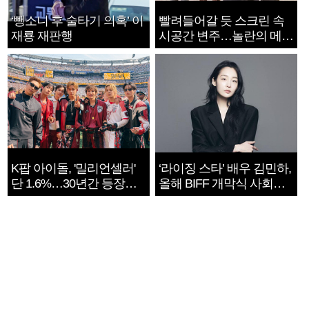
‘뺑소니 후 술타기 의혹’ 이
빨려들어갈 듯 스크린 속
재룡 재판행
시공간 변주…놀란의 메시
지는 ‘전쟁 속죄’
K팝 아이돌, '밀리언셀러'
‘라이징 스타’ 배우 김민하,
단 1.6%…30년간 등장
올해 BIFF 개막식 사회자
1182개팀 전수조사
확정