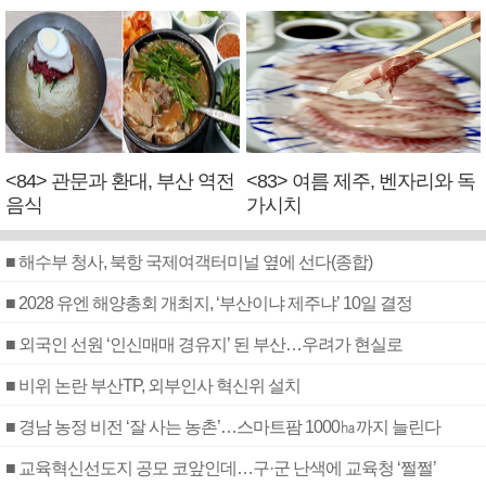
<84> 관문과 환대, 부산 역전
<83> 여름 제주, 벤자리와 독
음식
가시치
■ 해수부 청사, 북항 국제여객터미널 옆에 선다(종합)
■ 2028 유엔 해양총회 개최지, ‘부산이냐 제주냐’ 10일 결정
■ 외국인 선원 ‘인신매매 경유지’ 된 부산…우려가 현실로
■ 비위 논란 부산TP, 외부인사 혁신위 설치
■ 경남 농정 비전 ‘잘 사는 농촌’…스마트팜 1000㏊까지 늘린다
■ 교육혁신선도지 공모 코앞인데…구·군 난색에 교육청 ‘쩔쩔’