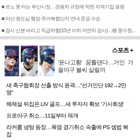
■ 르노 못 타는 부산시장…관용차 규정에 막힌 지역기업 응원
■ 마산 원도심 행정·주거복합단지 연내 준공 수순
■ 검사 신분 버리고 직급하향(10년 이하 저연차 검사)…檢 중수청행 기피
스포츠 +
‘윤나고황’ 꿈틀댄다…거인 가
을야구 불씨 살릴까
새 축구협회장 선출 방식 윤곽…“선거인단 192→2만
명”
해체설 뒤집은 LIV 골프…새 투자자 확보 ‘기사회생’
프로야구 취소…11일부터 재개
라커룸 냉탕 등장…폭염 경기취소 속출에 PS 셈법 복
잡