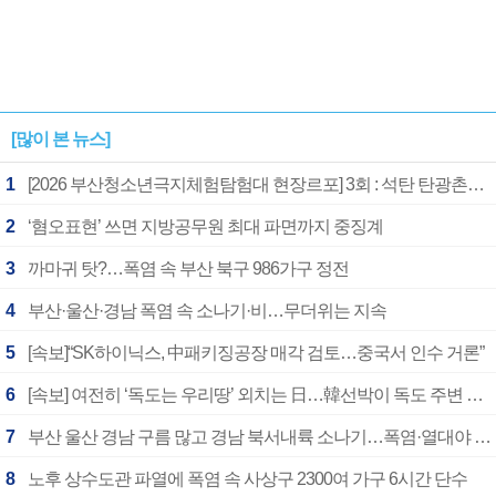
[많이 본 뉴스]
1
[2026 부산청소년극지체험탐험대 현장르포] 3회 : 석탄 탄광촌에서 북극 연구의 중심지로
2
‘혐오표현’ 쓰면 지방공무원 최대 파면까지 중징계
3
까마귀 탓?…폭염 속 부산 북구 986가구 정전
4
부산·울산·경남 폭염 속 소나기·비…무더위는 지속
5
[속보]“SK하이닉스, 中패키징공장 매각 검토…중국서 인수 거론”
6
[속보] 여전히 ‘독도는 우리땅’ 외치는 日…韓선박이 독도 주변 해양조사 활동하자 반발
7
부산 울산 경남 구름 많고 경남 북서내륙 소나기…폭염·열대야 계속
8
노후 상수도관 파열에 폭염 속 사상구 2300여 가구 6시간 단수