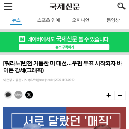
뉴스
스포츠·연예
오피니언
동영상
[뭐라노]반전 거듭한 미 대선…우편 투표 시작되자 바
이든 강세(그래픽)
이은정 이동윤 기자 dy1234@kookje.co.kr | 2020.11.06 00:42