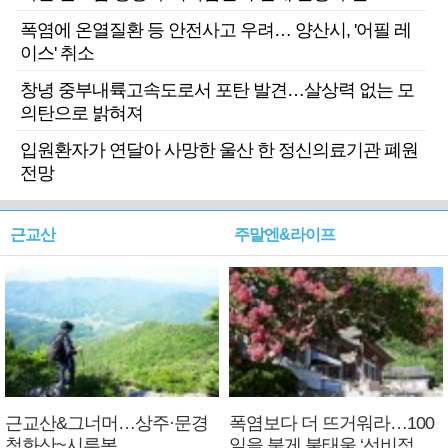
폭염에 온열질환 등 안전사고 우려… 양산시, '어필 레
이스' 취소
창녕 중부내륙고속도로서 포탄 발견…살상력 없는 모
의탄으로 밝혀져
입원환자가 연달아 사망한 울산 한 정신의료기관 폐원
전망
근교산
주말엔&라이프
근교산&그너머…상주·문경
폭염보다 더 뜨거워라…100
청화산~시루봉
일을 붉게 불태울 ‘선비정신’