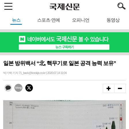
뉴스
스포츠·연예
오피니언
동영상
일본 방위백서 “北, 핵무기로 일본 공격 능력 보유”
박기백 기자 71_back@kookje.co.kr | 2020.07.14 11:04