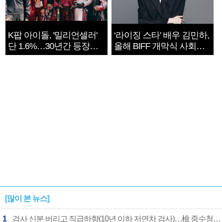
K팝 아이돌, '밀리언셀러'
‘라이징 스타’ 배우 김민하,
단 1.6%…30년간 등장
올해 BIFF 개막식 사회자
1182개팀 전수조사
확정
[많이 본 뉴스]
1
검사 신분 버리고 직급하향(10년 이하 저연차 검사)…檢 중수청행 기피