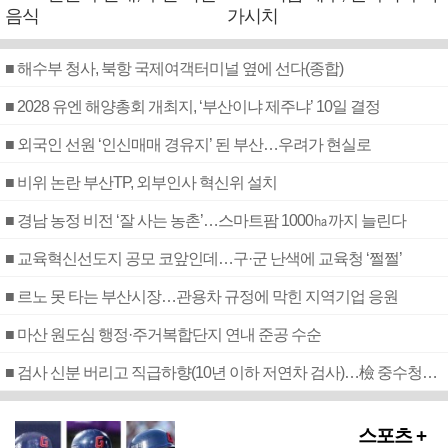
음식
가시치
■ 해수부 청사, 북항 국제여객터미널 옆에 선다(종합)
■ 2028 유엔 해양총회 개최지, ‘부산이냐 제주냐’ 10일 결정
■ 외국인 선원 ‘인신매매 경유지’ 된 부산…우려가 현실로
■ 비위 논란 부산TP, 외부인사 혁신위 설치
■ 경남 농정 비전 ‘잘 사는 농촌’…스마트팜 1000㏊까지 늘린다
■ 교육혁신선도지 공모 코앞인데…구·군 난색에 교육청 ‘쩔쩔’
■ 르노 못 타는 부산시장…관용차 규정에 막힌 지역기업 응원
■ 마산 원도심 행정·주거복합단지 연내 준공 수순
■ 검사 신분 버리고 직급하향(10년 이하 저연차 검사)…檢 중수청행 기피
스포츠 +