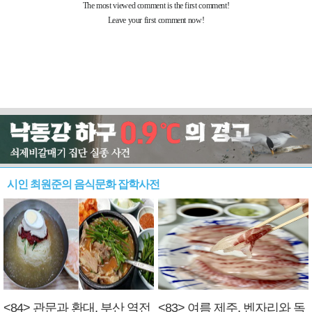
시인 최원준의 음식문화 잡학사전
<84> 관문과 환대, 부산 역전
<83> 여름 제주, 벤자리와 독