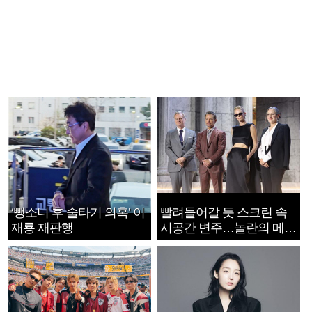
‘뺑소니 후 술타기 의혹’ 이
빨려들어갈 듯 스크린 속
재룡 재판행
시공간 변주…놀란의 메시
지는 ‘전쟁 속죄’