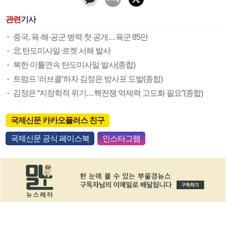
관련
기사
중국, 육·해·공군 병력 첫 공개…육군 85만
北 탄도미사일·로켓 서해 발사
북한 이틀연속 탄도미사일 발사(종합)
트럼프 ‘러브콜’하자 김정은 방사포 도발(종합)
김정은 “지정학적 위기…핵전쟁 억제력 고도화 필요”(종합)
국제신문 카카오플러스 친구
국제신문 공식 페이스북
인스타그램