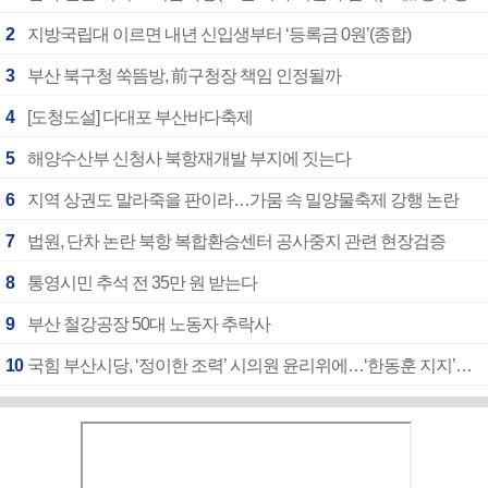
2
지방국립대 이르면 내년 신입생부터 ‘등록금 0원’(종합)
3
부산 북구청 쑥뜸방, 前구청장 책임 인정될까
4
[도청도설] 다대포 부산바다축제
5
해양수산부 신청사 북항재개발 부지에 짓는다
6
지역 상권도 말라죽을 판이라…가뭄 속 밀양물축제 강행 논란
7
법원, 단차 논란 북항 복합환승센터 공사중지 관련 현장검증
8
통영시민 추석 전 35만 원 받는다
9
부산 철강공장 50대 노동자 추락사
10
국힘 부산시당, ‘정이한 조력’ 시의원 윤리위에…‘한동훈 지지’도 신고접수