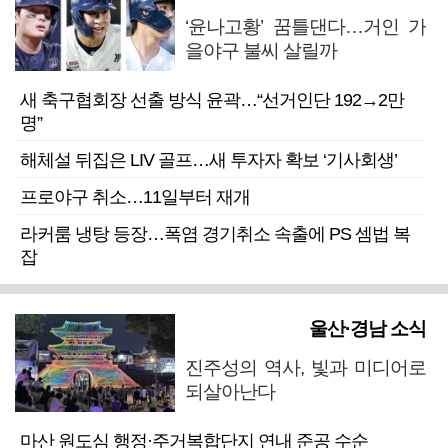
‘윤나고황’ 꿈틀댄다…거인 가
을야구 불씨 살릴까
새 축구협회장 선출 방식 윤곽…“선거인단 192→2만
명”
해체설 뒤집은 LIV 골프…새 투자자 확보 ‘기사회생’
프로야구 취소…11일부터 재개
라커룸 냉탕 등장…폭염 경기취소 속출에 PS 셈법 복
잡
울산·경남 소식
진주성의 역사, 빛과 미디어로
되살아난다
마산 원도심 행정·주거복합단지 연내 준공 수순