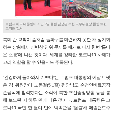
트럼프 미국 대통령이 지난 2일 올린 김정은 북한 국무위원장 환영 트윗.
트위터 캡쳐
북미 간 교착이 좀처럼 돌파구를 마련하지 못한 채 장기화
하는 상황에서 신변상 안위 문제를 매개로 다시 한번 ‘톱다
운 소통’에 나선 것이다. 세계를 강타한 코로나19 사태가
고리 역할을 할 수 있을지도 주목된다.
“건강하게 돌아와서 기쁘다”는 트럼프 대통령의 이날 트윗
은 김 위원장이 노동절(5·1절) 평안남도 순천인비료공장
준공식에 참석했다는 소식이 북한 조선중앙방송 등을 통
해 보도된 지 하루 만에 나온 것이다. 트럼프 대통령은 코
로나19 국면 한 달여 만에 백악관을 ‘탈출’해 메릴랜드주