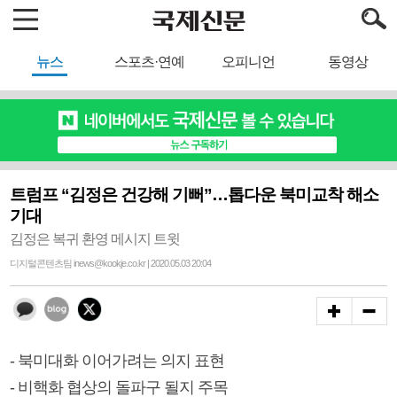
뉴스
스포츠·연예
오피니언
동영상
트럼프 “김정은 건강해 기뻐”…톱다운 북미교착 해소
기대
김정은 복귀 환영 메시지 트윗
디지털콘텐츠팀 inews@kookje.co.kr | 2020.05.03 20:04
- 북미대화 이어가려는 의지 표현
- 비핵화 협상의 돌파구 될지 주목