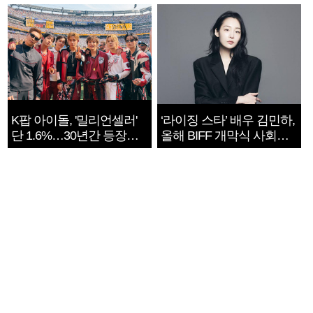
지는 ‘전쟁 속죄’
K팝 아이돌, '밀리언셀러'
‘라이징 스타’ 배우 김민하,
단 1.6%…30년간 등장
올해 BIFF 개막식 사회자
1182개팀 전수조사
확정