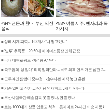
<84> 관문과 환대, 부산 역전
<83> 여름 제주, 벤자리와 독
음식
가시치
■ 상폐 시계 째깍…163개사 “나 떨고있니”
■ ‘빚투’ 후폭풍…20·60대 마이너스통장 연체 급증
■ 국내 대형로펌도 ‘생성형 AI’ 쓴다
■ 축구협회 ‘성 접대’ 의혹 일파만파…日도 의혹 연루 거론 심판 2명 조사
■ 근무여건 깜깜이 중수청…檢수사관 이직 놓고 혼란
■ 기존 일반고 전환…과기원 영재학교 3개 더 만든다
■ 부산시립극단 예술감독 못 뽑았나, 안 뽑았나
■ 로봇 1000대가 상품 입출고 척척…롯데마트 24시간 배송 자동화