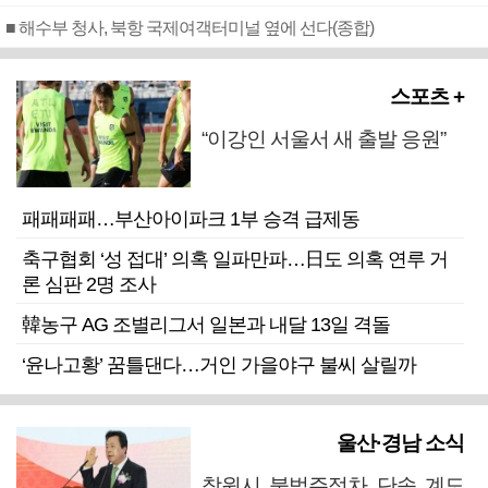
■ 해수부 청사, 북항 국제여객터미널 옆에 선다(종합)
스포츠 +
“이강인 서울서 새 출발 응원”
패패패패…부산아이파크 1부 승격 급제동
축구협회 ‘성 접대’ 의혹 일파만파…日도 의혹 연루 거
론 심판 2명 조사
韓농구 AG 조별리그서 일본과 내달 13일 격돌
‘윤나고황’ 꿈틀댄다…거인 가을야구 불씨 살릴까
울산·경남 소식
창원시 불법주정차 단속 계도