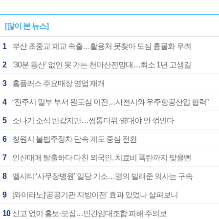
[많이 본 뉴스]
1
부산 초중교 폐교 속출…활용처 못찾아 도심 흉물화 우려
2
‘30분 등산’ 없인 못 가는 천마산전망대…최소 1년 고생길
3
홈플러스 주요매장 영업 재개
4
“진주시 일부 부서 원도심 이전…사천시와 우주항공산업 협력”
5
소나기 소식 반갑지만…찜통더위·열대야 안 꺾인다
6
창원시 불법주정차 단속 계도 중심 전환
7
인신매매 탈출하다 다친 외국인, 치료비 폭탄까지 맞을뻔
8
엘시티 ‘사무장병원’ 일당 기소…명의 빌려준 의사는 구속
9
[와이라노]‘공공기관 지방이전’ 효과 있었나 살펴보니
10
신고 없이 홍보·모집…민간임대조합 피해 주의보