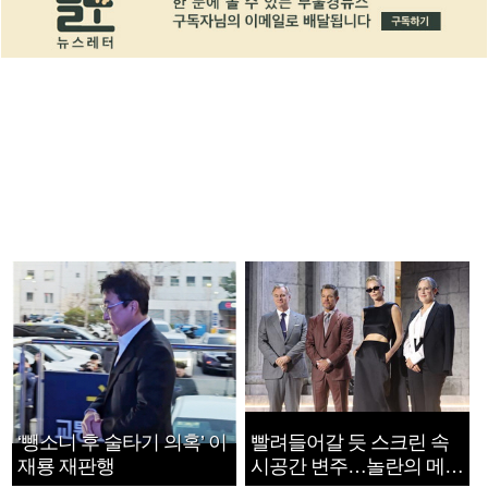
‘뺑소니 후 술타기 의혹’ 이
빨려들어갈 듯 스크린 속
재룡 재판행
시공간 변주…놀란의 메시