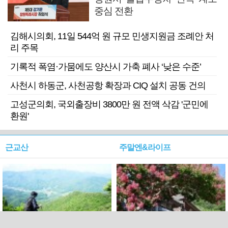
중심 전환
김해시의회, 11일 544억 원 규모 민생지원금 조례안 처
리 주목
기록적 폭염·가뭄에도 양산시 가축 폐사 ‘낮은 수준’
사천시 하동군, 사천공항 확장과 CIQ 설치 공동 건의
고성군의회, 국외출장비 3800만 원 전액 삭감 '군민에
환원'
근교산
주말엔&라이프