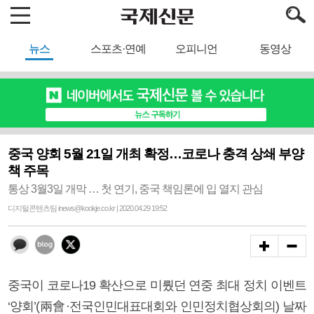
뉴스
스포츠·연예
오피니언
동영상
중국 양회 5월 21일 개최 확정…코로나 충격 상쇄 부양
책 주목
통상 3월3일 개막 … 첫 연기, 중국 책임론에 입 열지 관심
디지털콘텐츠팀 inews@kookje.co.kr | 2020.04.29 19:52
중국이 코로나19 확산으로 미뤘던 연중 최대 정치 이벤트
‘양회’(兩會·전국인민대표대회와 인민정치협상회의) 날짜