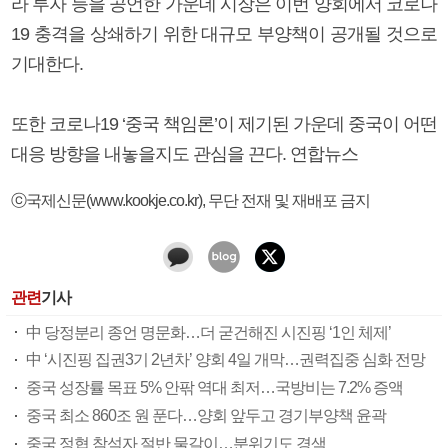
라 투자 등을 공언한 가운데 시장은 이번 양회에서 코로나
19 충격을 상쇄하기 위한 대규모 부양책이 공개될 것으로
기대한다.
또한 코로나19 ‘중국 책임론’이 제기된 가운데 중국이 어떤
대응 방향을 내놓을지도 관심을 끈다. 연합뉴스
ⓒ국제신문(www.kookje.co.kr), 무단 전재 및 재배포 금지
관련
기사
中 당정분리 종언 명문화…더 굳건해진 시진핑 ‘1인 체제’
中 ‘시진핑 집권3기 2년차’ 양회 4일 개막…권력집중 심화 전망
중국 성장률 목표 5% 안팎 역대 최저…국방비는 7.2% 증액
중국 최소 860조 원 푼다…양회 앞두고 경기부양책 윤곽
중국 정협 참석자 절반 물갈이…분위기도 경색