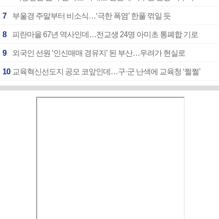
7
부울경 주말부터 비소식…‘극한 폭염’ 한풀 꺾일 듯
8
피란마을 67년 역사인데…전교생 24명 아미초 통폐합 기로
9
외국인 선원 ‘인신매매 경유지’ 된 부산…우려가 현실로
10
교육혁신선도지 공모 코앞인데…구·군 난색에 교육청 ‘쩔쩔’