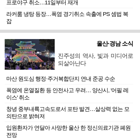
프로야구 취소…11일부터 재개
라커룸 냉탕 등장…폭염 경기취소 속출에 PS 셈법 복
잡
울산·경남 소식
진주성의 역사, 빛과 미디어로
되살아난다
마산 원도심 행정·주거복합단지 연내 준공 수순
폭염에 온열질환 등 안전사고 우려… 양산시, '어필 레
이스' 취소
창녕 중부내륙고속도로서 포탄 발견…살상력 없는 모
의탄으로 밝혀져
입원환자가 연달아 사망한 울산 한 정신의료기관 폐원
전망