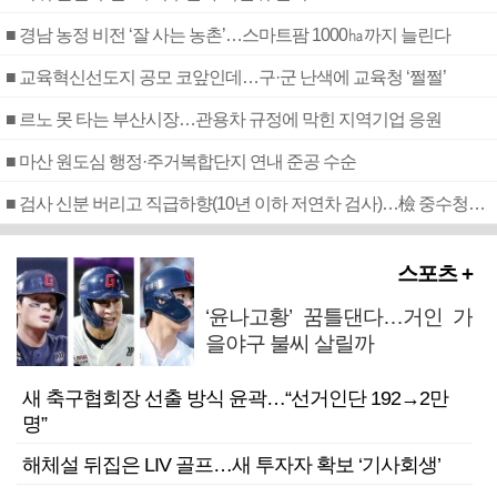
■ 경남 농정 비전 ‘잘 사는 농촌’…스마트팜 1000㏊까지 늘린다
■ 교육혁신선도지 공모 코앞인데…구·군 난색에 교육청 ‘쩔쩔’
■ 르노 못 타는 부산시장…관용차 규정에 막힌 지역기업 응원
■ 마산 원도심 행정·주거복합단지 연내 준공 수순
■ 검사 신분 버리고 직급하향(10년 이하 저연차 검사)…檢 중수청행 기피
스포츠 +
‘윤나고황’ 꿈틀댄다…거인 가
을야구 불씨 살릴까
새 축구협회장 선출 방식 윤곽…“선거인단 192→2만
명”
해체설 뒤집은 LIV 골프…새 투자자 확보 ‘기사회생’