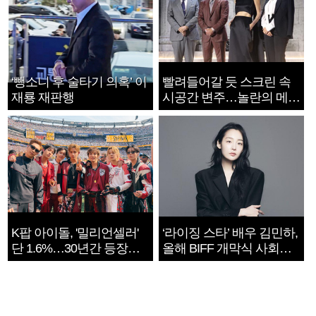
‘뺑소니 후 술타기 의혹’ 이
빨려들어갈 듯 스크린 속
재룡 재판행
시공간 변주…놀란의 메시
지는 ‘전쟁 속죄’
K팝 아이돌, '밀리언셀러'
‘라이징 스타’ 배우 김민하,
단 1.6%…30년간 등장
올해 BIFF 개막식 사회자
1182개팀 전수조사
확정