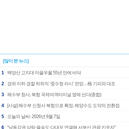
[많이 본 뉴스]
1
백양산 고지대 마을우물 55년 만에 바닥
2
경위 이하 경찰 하위직 ‘중수청 러시’ 전망…檢 기피와 대조
3
해수부 청사, 북항 국제여객터미널 옆에 선다(종합)
4
[사설] 해수부 신청사 북항으로 확정, 해양수도 도약의 전환점
5
오늘의 날씨- 2026년 8월 7일
6
“낙동강권 삼락·을숙도·다대포 연결해 서부산 관광 키우자”