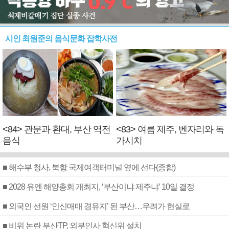
시인 최원준의 음식문화 잡학사전
<84> 관문과 환대, 부산 역전
<83> 여름 제주, 벤자리와 독
음식
가시치
■ 해수부 청사, 북항 국제여객터미널 옆에 선다(종합)
■ 2028 유엔 해양총회 개최지, ‘부산이냐 제주냐’ 10일 결정
■ 외국인 선원 ‘인신매매 경유지’ 된 부산…우려가 현실로
■ 비위 논란 부산TP, 외부인사 혁신위 설치