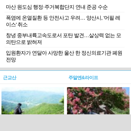
마산 원도심 행정·주거복합단지 연내 준공 수순
폭염에 온열질환 등 안전사고 우려… 양산시, '어필 레
이스' 취소
창녕 중부내륙고속도로서 포탄 발견…살상력 없는 모
의탄으로 밝혀져
입원환자가 연달아 사망한 울산 한 정신의료기관 폐원
전망
근교산
주말엔&라이프