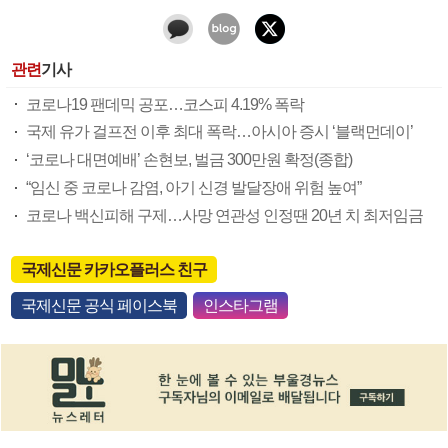
관련
기사
코로나19 팬데믹 공포…코스피 4.19% 폭락
국제 유가 걸프전 이후 최대 폭락…아시아 증시 ‘블랙먼데이’
‘코로나 대면예배’ 손현보, 벌금 300만원 확정(종합)
“임신 중 코로나 감염, 아기 신경 발달장애 위험 높여”
코로나 백신피해 구제…사망 연관성 인정땐 20년 치 최저임금
국제신문 카카오플러스 친구
국제신문 공식 페이스북
인스타그램