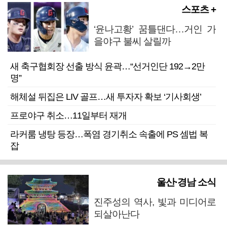
스포츠 +
‘윤나고황’ 꿈틀댄다…거인 가
을야구 불씨 살릴까
새 축구협회장 선출 방식 윤곽…“선거인단 192→2만
명”
해체설 뒤집은 LIV 골프…새 투자자 확보 ‘기사회생’
프로야구 취소…11일부터 재개
라커룸 냉탕 등장…폭염 경기취소 속출에 PS 셈법 복
잡
울산·경남 소식
진주성의 역사, 빛과 미디어로
되살아난다