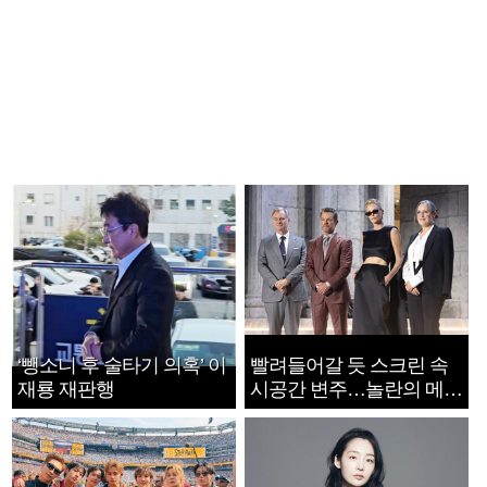
‘뺑소니 후 술타기 의혹’ 이
빨려들어갈 듯 스크린 속
재룡 재판행
시공간 변주…놀란의 메시
지는 ‘전쟁 속죄’