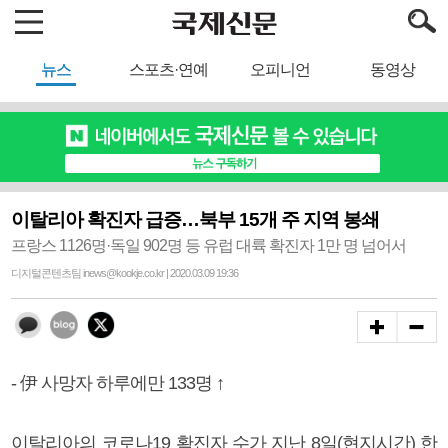
뉴스
스포츠·연예
오피니언
동영상
이탈리아 확진자 급증…북부 15개 주 지역 봉쇄
프랑스 1126명·독일 902명 등 유럽 대륙 확진자 1만 명 넘어서
디지털콘텐츠팀 inews@kookje.co.kr | 2020.03.09 19:36
- 伊 사망자 하루에만 133명 ↑
이탈리아의 코로나19 확진자 수가 지난 8일(현지시간) 한