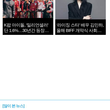
K팝 아이돌, '밀리언셀러'
‘라이징 스타’ 배우 김민하,
단 1.6%…30년간 등장
올해 BIFF 개막식 사회자
1182개팀 전수조사
확정
[많이 본 뉴스]