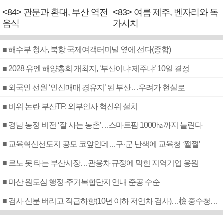
<84> 관문과 환대, 부산 역전
<83> 여름 제주, 벤자리와 독
음식
가시치
■ 해수부 청사, 북항 국제여객터미널 옆에 선다(종합)
■ 2028 유엔 해양총회 개최지, ‘부산이냐 제주냐’ 10일 결정
■ 외국인 선원 ‘인신매매 경유지’ 된 부산…우려가 현실로
■ 비위 논란 부산TP, 외부인사 혁신위 설치
■ 경남 농정 비전 ‘잘 사는 농촌’…스마트팜 1000㏊까지 늘린다
■ 교육혁신선도지 공모 코앞인데…구·군 난색에 교육청 ‘쩔쩔’
■ 르노 못 타는 부산시장…관용차 규정에 막힌 지역기업 응원
■ 마산 원도심 행정·주거복합단지 연내 준공 수순
■ 검사 신분 버리고 직급하향(10년 이하 저연차 검사)…檢 중수청행 기피