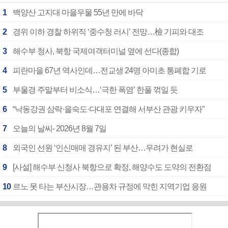
1
백양산 고지대 마을우물 55년 만에 바닥
2
경위 이하 경찰 하위직 ‘중수청 러시’ 전망…檢 기피와 대조
3
해수부 청사, 북항 국제여객터미널 옆에 선다(종합)
4
피란마을 67년 역사인데…전교생 24명 아미초 통폐합 기로
5
부울경 주말부터 비소식…‘극한 폭염’ 한풀 꺾일 듯
6
“낙동강권 삼락·을숙도·다대포 연결해 서부산 관광 키우자”
7
오늘의 날씨- 2026년 8월 7일
8
외국인 선원 ‘인신매매 경유지’ 된 부산…우려가 현실로
9
[사설] 해수부 신청사 북항으로 확정, 해양수도 도약의 전환점
10
르노 못 타는 부산시장…관용차 규정에 막힌 지역기업 응원