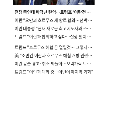
전쟁 중인데 바닥난 탄약…트럼프 ‘이란전 무기고갈’ 국방장관 질책
이란 “오만과 호르무즈 새 항로 합의…선박 안전은 보장 못해”
이란 대통령 "현재 새로운 최고지도자와 소통 어려운 상황"
트럼프 “이란과 합의하고 싶다…살상 원치 않아”
트럼프 "호르무즈 해협 곧 열릴것… 그렇지 않으면 이란에 강력 공격"
美 "조만간 이란과 호르무즈 해협 개방 관련된 합의 이뤄질 것"
이란 공습 경고·취소 되풀이…오락가락 트럼프 비꼰 ‘타코’
트럼프 “이란과 대화 중…이번이 마지막 기회”