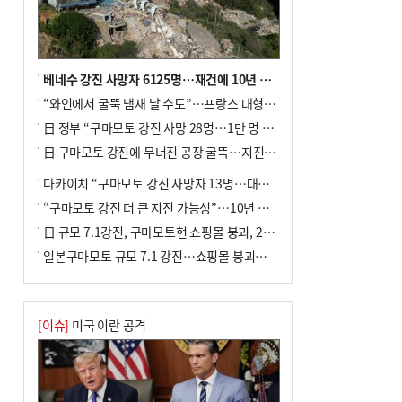
베네수 강진 사망자 6125명…재건에 10년 이상 걸릴수도
“와인에서 굴뚝 냄새 날 수도”…프랑스 대형 산불에 보르도 와인 품질 위협
日 정부 “구마모토 강진 사망 28명…1만 명 대피”
日 구마모토 강진에 무너진 공장 굴뚝…지진 사망자 최소 13명
다카이치 “구마모토 강진 사망자 13명…대규모 피해 확인”
“구마모토 강진 더 큰 지진 가능성”…10년 전 지진에 단층 재활성
日 규모 7.1강진, 구마모토현 쇼핑몰 붕괴, 2명 사망
일본구마모토 규모 7.1 강진…쇼핑몰 붕괴로 직원 20여 명 갇힌 듯
[이슈]
미국 이란 공격