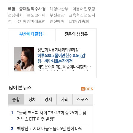
폭염
중대범죄수사청
해양수산부
더불어민주당
전당대회
르노코리아
부산관광
교육혁신선도지
역
극지해양미래포럼
인신매매
UN해양총회
부산메디클럽+
전문의 생생톡
장민희김용기내과의원과장
하루 500㎉ 줄이면 한주 0.5㎏ 감
량…비만치료는 장기전
비만은 이제 더는 체중이나 체형의 문
제가 아니다. 하나의 질병으로 인지
하고 치료와 관리를 해야 한다. 세계
보건기구(WHO)는 이미 1994년 비만
많이 본 뉴스
을 인류의 중요한
종합
정치
경제
사회
스포츠
1
"올해 코스피 사이드카 43회 중 25회는 삼
전닉스 ETF 이후 발생"
2
백양산 고지대 마을우물 55년 만에 바닥