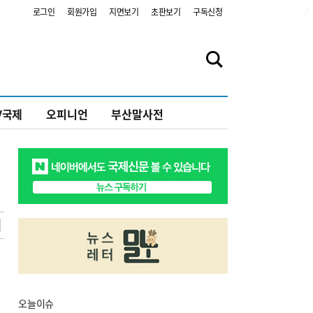
2
로그인
회원가입
지면보기
초판보기
구독신청
V국제
오피니언
부산말사전
오늘
이슈