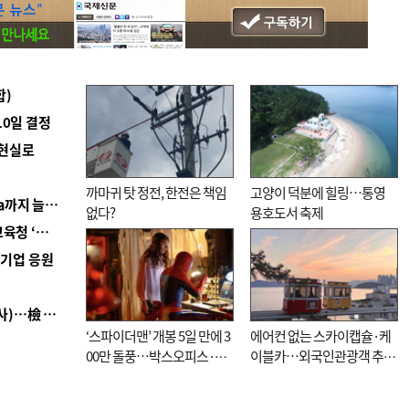
합)
10일 결정
 현실로
까마귀 탓 정전, 한전은 책임
고양이 덕분에 힐링…통영
■ 경남 농정 비전 ‘잘 사는 농촌’…스마트팜 1000㏊까지 늘린다
없다?
용호도서 축제
■ 교육혁신선도지 공모 코앞인데…구·군 난색에 교육청 ‘쩔쩔’
역기업 응원
■ 검사 신분 버리고 직급하향(10년 이하 저연차 검사)…檢 중수청행 기피
‘스파이더맨’ 개봉 5일 만에 3
에어컨 없는 스카이캡슐·케
00만 돌풍…박스오피스·예
이블카…외국인관광객 추억
매율 동시 1위
대신 고역 될라