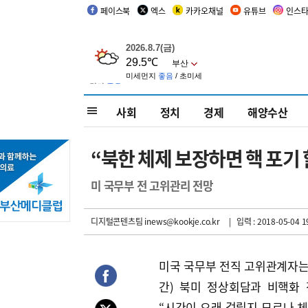
페이스북
엑스
카카오채널
유튜브
인스
사회
정치
경제
해양수산
“북한 체제 보장하면 핵 포기 할
미 국무부 전 고위관리 전망
디지털콘텐츠팀 inews@kookje.co.kr
| 입력 : 2018-05-04 1
미국 국무부 전직 고위관계자는
간) 북미 정상회담과 비핵화
“시간이 오래 걸릴지 모르나 