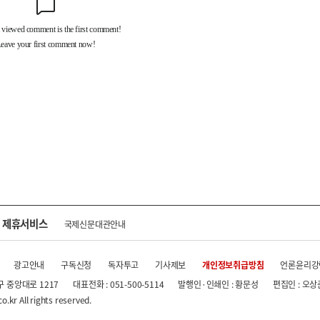
제휴서비스
국제신문대관안내
광고안내
구독신청
독자투고
기사제보
개인정보취급방침
언론윤리강
구 중앙대로 1217
대표전화 : 051-500-5114
발행인·인쇄인 : 황문성
편집인 : 오상
.kr All rights reserved.