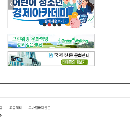
령
고충처리
모바일국제신문
준