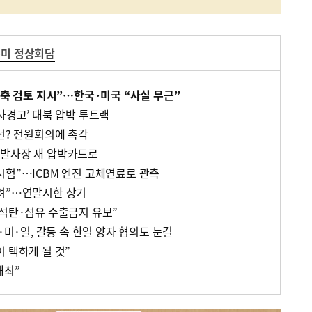
미 정상회담
감축 검토 지시”…한국·미국 “사실 무근”
사경고’ 대북 압박 투트랙
선? 전원회의에 촉각
 발사장 새 압박카드로
시험”…ICBM 엔진 고체연료로 관측
려”…연말시한 상기
 석탄·섬유 수출금지 유보”
·미·일, 갈등 속 한일 양자 협의도 눈길
 택하게 될 것”
개최”