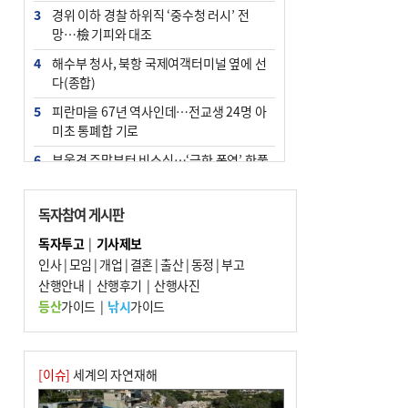
3
경위 이하 경찰 하위직 ‘중수청 러시’ 전
망…檢 기피와 대조
4
해수부 청사, 북항 국제여객터미널 옆에 선
다(종합)
5
피란마을 67년 역사인데…전교생 24명 아
미초 통폐합 기로
6
부울경 주말부터 비소식…‘극한 폭염’ 한풀
꺾일 듯
7
“낙동강권 삼락·을숙도·다대포 연결해 서
독자참여 게시판
부산 관광 키우자”
독자투고
|
기사제보
8
오늘의 날씨- 2026년 8월 7일
인사
|
모임
|
개업
|
결혼
|
출산
|
동정
|
부고
9
산행안내
외국인 선원 ‘인신매매 경유지’ 된 부산…
|
산행후기
|
산행사진
우려가 현실로
등산
가이드
|
낚시
가이드
10
[사설] 해수부 신청사 북항으로 확정, 해양
수도 도약의 전환점
[이슈]
세계의 자연재해