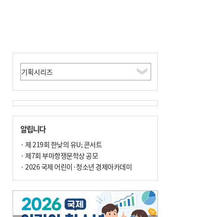
알립니다
· 제 219회 한낮의 유U; 콘서트
· 제7회 부마항쟁문학상 공모
· 2026 국제 어린이·청소년 경제아카데미