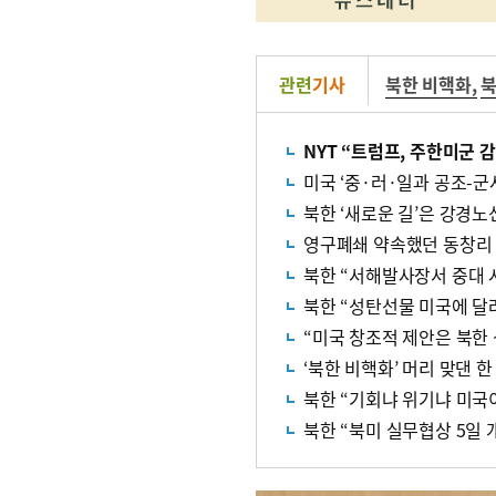
관련
기사
북한 비핵화
,
북
NYT “트럼프, 주한미군 
미국 ‘중·러·일과 공조-군
북한 ‘새로운 길’은 강경노
영구폐쇄 약속했던 동창리
북한 “서해발사장서 중대 
북한 “성탄선물 미국에 달
“미국 창조적 제안은 북한
‘북한 비핵화’ 머리 맞댄 한
북한 “기회냐 위기냐 미국이
북한 “북미 실무협상 5일 