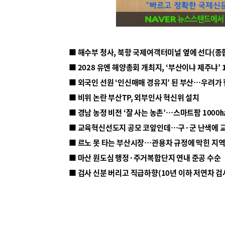
■ 해수부 청사, 북항 국제여객터미널 옆에 선다(종
■ 2028 유엔 해양총회 개최지, ‘부산이냐 제주냐’ 
■ 외국인 선원 ‘인신매매 경유지’ 된 부산…우려가
■ 비위 논란 부산TP, 외부인사 혁신위 설치
■ 르노 못 타는 부산시장…관용차 규정에 막힌 지
■ 마산 원도심 행정·주거복합단지 연내 준공 수순