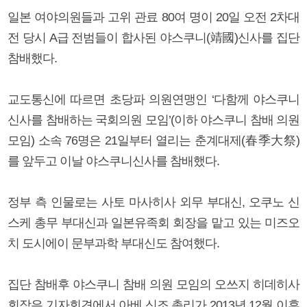
일본 여야의원들과 고위 관료 80여 명이 20일 오전 2차대
전 당시 A급 전범들이 합사된 야스쿠니(靖國)신사를 집단
참배했다.
교도통신에 따르면 초당파 의원연맹인 ‘다함께 야스쿠니
신사를 참배하는 국회의원 모임’(이하 야스쿠니 참배 의원
모임) 소속 76명은 21일부터 열리는 춘계대제(春季大祭)
를 앞두고 이날 야스쿠니신사를 참배했다.
정부 측 인물로는 사토 마사히사 외무 부대신, 오쿠노 신
스케 총무 부대신과 일본유족회 회장을 맡고 있는 미즈오
치 도시에이 문부과학 부대신도 참여했다.
집단 참배후 야스쿠니 참배 의원 모임의 오쓰지 히데히사
회장은 기자회견에서 아베 신조 총리가 2013년 12월 이후