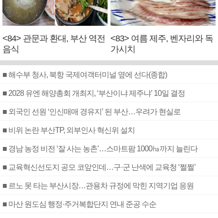
<84> 관문과 환대, 부산 역전
<83> 여름 제주, 벤자리와 독
음식
가시치
■ 해수부 청사, 북항 국제여객터미널 옆에 선다(종합)
■ 2028 유엔 해양총회 개최지, ‘부산이냐 제주냐’ 10일 결정
■ 외국인 선원 ‘인신매매 경유지’ 된 부산…우려가 현실로
■ 비위 논란 부산TP, 외부인사 혁신위 설치
■ 경남 농정 비전 ‘잘 사는 농촌’…스마트팜 1000㏊까지 늘린다
■ 교육혁신선도지 공모 코앞인데…구·군 난색에 교육청 ‘쩔쩔’
■ 르노 못 타는 부산시장…관용차 규정에 막힌 지역기업 응원
■ 마산 원도심 행정·주거복합단지 연내 준공 수순