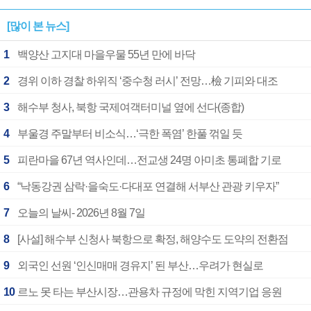
[많이 본 뉴스]
1
백양산 고지대 마을우물 55년 만에 바닥
2
경위 이하 경찰 하위직 ‘중수청 러시’ 전망…檢 기피와 대조
3
해수부 청사, 북항 국제여객터미널 옆에 선다(종합)
4
부울경 주말부터 비소식…‘극한 폭염’ 한풀 꺾일 듯
5
피란마을 67년 역사인데…전교생 24명 아미초 통폐합 기로
6
“낙동강권 삼락·을숙도·다대포 연결해 서부산 관광 키우자”
7
오늘의 날씨- 2026년 8월 7일
8
[사설] 해수부 신청사 북항으로 확정, 해양수도 도약의 전환점
9
외국인 선원 ‘인신매매 경유지’ 된 부산…우려가 현실로
10
르노 못 타는 부산시장…관용차 규정에 막힌 지역기업 응원