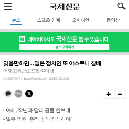
뉴스
스포츠·연예
오피니언
동영상
잊을만하면…일본 정치인 또 야스쿠니 참배
어제 고위관료 포함 80여 명
디지털콘텐츠팀 inews@kookje.co.kr | 2018.04.20 19:28
- 아베, 작년과 달리 공물 안보내
- 일부 의원 “총리 공식 참석해야”