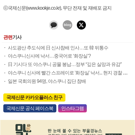
ⓒ국제신문(www.kookje.co.kr), 무단 전재 및 재배포 금지
관련
기사
사도광산 추도식에 日 신사참배 인사…또 韓 뒤통수
야스쿠니신사에 낙서…중국어로 ‘화장실’?
日 기시다 또 야스쿠니 공물 봉납…정부 “깊은 실망과 유감”
야스쿠니 신사에 빨간 스프레이로 '화장실' 낙서... 현지 경찰 수사 착수
일본 국회의원 94명, 야스쿠니 집단 참배
국제신문 카카오플러스 친구
국제신문 공식 페이스북
인스타그램