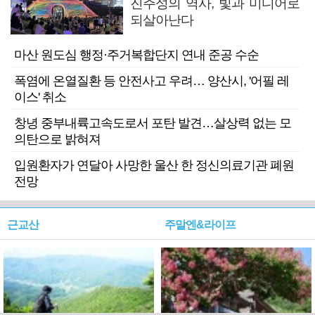
진주성의 역사, 빛과 미디어로
되살아난다
마산 원도심 행정·주거복합단지 연내 준공 수순
폭염에 온열질환 등 안전사고 우려… 양산시, '어필 레
이스' 취소
창녕 중부내륙고속도로서 포탄 발견…살상력 없는 모
의탄으로 밝혀져
입원환자가 연달아 사망한 울산 한 정신의료기관 폐원
전망
근교산
주말엔&라이프