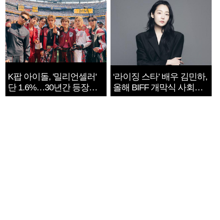
K팝 아이돌, '밀리언셀러'
‘라이징 스타’ 배우 김민하,
단 1.6%…30년간 등장
올해 BIFF 개막식 사회자
1182개팀 전수조사
확정