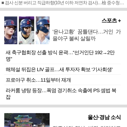
■ 검사 신분 버리고 직급하향(10년 이하 저연차 검사)…檢 중수청행 기피
스포츠 +
‘윤나고황’ 꿈틀댄다…거인 가
을야구 불씨 살릴까
새 축구협회장 선출 방식 윤곽…“선거인단 192→2만
명”
해체설 뒤집은 LIV 골프…새 투자자 확보 ‘기사회생’
프로야구 취소…11일부터 재개
라커룸 냉탕 등장…폭염 경기취소 속출에 PS 셈법 복
잡
울산·경남 소식