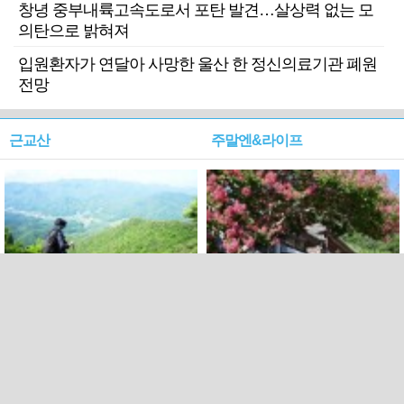
창녕 중부내륙고속도로서 포탄 발견…살상력 없는 모
의탄으로 밝혀져
입원환자가 연달아 사망한 울산 한 정신의료기관 폐원
전망
근교산
주말엔&라이프
근교산&그너머…상주·문경
폭염보다 더 뜨거워라…100
청화산~시루봉
일을 붉게 불태울 ‘선비정신’
피었네
PC버전
엑스
페이스북