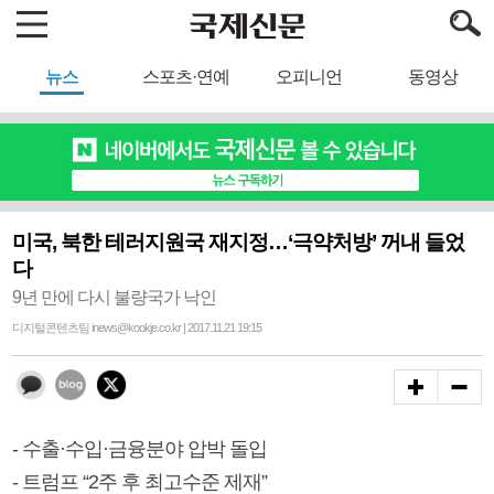
뉴스
스포츠·연예
오피니언
동영상
미국, 북한 테러지원국 재지정…‘극약처방’ 꺼내 들었
다
9년 만에 다시 불량국가 낙인
디지털콘텐츠팀 inews@kookje.co.kr | 2017.11.21 19:15
- 수출·수입·금융분야 압박 돌입
- 트럼프 “2주 후 최고수준 제재”