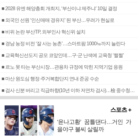
■ 2028 유엔 해양총회 개최지, ‘부산이냐 제주냐’ 10일 결정
■ 외국인 선원 ‘인신매매 경유지’ 된 부산…우려가 현실로
■ 비위 논란 부산TP, 외부인사 혁신위 설치
■ 경남 농정 비전 ‘잘 사는 농촌’…스마트팜 1000㏊까지 늘린다
■ 교육혁신선도지 공모 코앞인데…구·군 난색에 교육청 ‘쩔쩔’
■ 르노 못 타는 부산시장…관용차 규정에 막힌 지역기업 응원
■ 마산 원도심 행정·주거복합단지 연내 준공 수순
■ 검사 신분 버리고 직급하향(10년 이하 저연차 검사)…檢 중수청행 기피
스포츠 +
‘윤나고황’ 꿈틀댄다…거인 가
을야구 불씨 살릴까