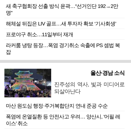
새 축구협회장 선출 방식 윤곽…“선거인단 192→2만
명”
해체설 뒤집은 LIV 골프…새 투자자 확보 ‘기사회생’
프로야구 취소…11일부터 재개
라커룸 냉탕 등장…폭염 경기취소 속출에 PS 셈법 복
잡
울산·경남 소식
진주성의 역사, 빛과 미디어로
되살아난다
마산 원도심 행정·주거복합단지 연내 준공 수순
폭염에 온열질환 등 안전사고 우려… 양산시, '어필 레
이스' 취소