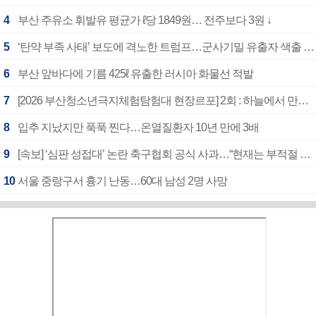
4
부산 주유소 휘발유 평균가 ℓ당 1849원… 전주보다 3원 ↓
5
‘탄약 부족 사태’ 보도에 격노한 트럼프…군사기밀 유출자 색출 지시
6
부산 앞바다에 기름 425ℓ 유출한 러시아 화물선 적발
7
[2026 부산청소년극지체험탐험대 현장르포] 2회 : 하늘에서 만난 얼음의 나라
8
입추 지났지만 푹푹 찐다…온열질환자 10년 만에 3배
9
[속보] ‘심판 성접대’ 논란 축구협회 공식 사과…“현재는 부적절 행위 없어”
10
서울 중랑구서 흉기 난동…60대 남성 2명 사망