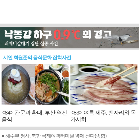
시인 최원준의 음식문화 잡학사전
<84> 관문과 환대, 부산 역전
<83> 여름 제주, 벤자리와 독
음식
가시치
■ 해수부 청사, 북항 국제여객터미널 옆에 선다(종합)