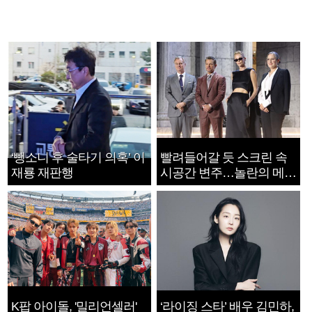
‘뺑소니 후 술타기 의혹’ 이
빨려들어갈 듯 스크린 속
재룡 재판행
시공간 변주…놀란의 메시
지는 ‘전쟁 속죄’
K팝 아이돌, '밀리언셀러'
‘라이징 스타’ 배우 김민하,