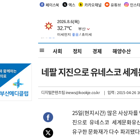
페이스북
엑스
카카오채널
유튜브
인스
사회
정치
경제
해양수산
네팔 지진으로 유네스코 세
디지털콘텐츠팀 inews@kookje.co.kr
| 입력 : 2015-04-26 1
25일(현지시간) 많은 사상자를 
진으로 유네스코 세계문화유산
유구한 문화재가 다수 파괴됐다