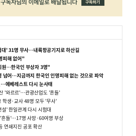
험대' 31명 무사…내륙항공기지로 하산길
명피해 없어"
 지원…한국인 부상자 3명"
0명 넘어…지금까지 한국인 인명피해 없는 것으로 파악
여진…에베레스트 다시 눈사태
 '와르르'…관광산업도 '흔들'
 학생·교사 48명 모두 '무사'
연설' 한일관계 다시 시험대
흔들'…17명 사망·60여명 부상
등 연쇄지진 공포 확산