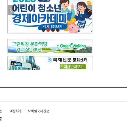
령
고충처리
모바일국제신문
준