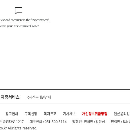
제휴서비스
국제신문대관안내
광고안내
구독신청
독자투고
기사제보
개인정보취급방침
언론윤리강
구 중앙대로 1217
대표전화 : 051-500-5114
발행인·인쇄인 : 황문성
편집인 : 오상
.kr All rights reserved.