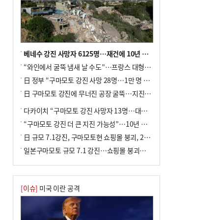
베네수 강진 사망자 6125명…재건에 10년 이상 걸릴수도
“와인에서 굴뚝 냄새 날 수도”…프랑스 대형 산불에 보르도 와인 품질 위협
日 정부 “구마모토 강진 사망 28명…1만 명 대피”
日 구마모토 강진에 무너진 공장 굴뚝…지진 사망자 최소 13명
다카이치 “구마모토 강진 사망자 13명…대규모 피해 확인”
“구마모토 강진 더 큰 지진 가능성”…10년 전 지진에 단층 재활성
日 규모 7.1강진, 구마모토현 쇼핑몰 붕괴, 2명 사망
일본구마모토 규모 7.1 강진…쇼핑몰 붕괴로 직원 20여 명 갇힌 듯
[이슈]
미국 이란 공격