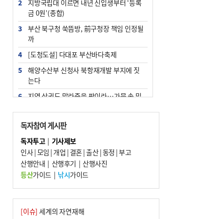
2
지방국립대 이르면 내년 신입생부터 ‘등록
금 0원’(종합)
3
부산 북구청 쑥뜸방, 前구청장 책임 인정될
까
4
[도청도설] 다대포 부산바다축제
5
해양수산부 신청사 북항재개발 부지에 짓
는다
6
지역 상권도 말라죽을 판이라…가뭄 속 밀
양물축제 강행 논란
7
법원, 단차 논란 북항 복합환승센터 공사중
독자참여 게시판
지 관련 현장검증
독자투고
|
기사제보
8
통영시민 추석 전 35만 원 받는다
인사
|
모임
|
개업
|
결혼
|
출산
|
동정
|
부고
9
산행안내
부산 철강공장 50대 노동자 추락사
|
산행후기
|
산행사진
등산
가이드
|
낚시
가이드
10
국힘 부산시당, ‘정이한 조력’ 시의원 윤리
위에…‘한동훈 지지’도 신고접수
[이슈]
세계의 자연재해