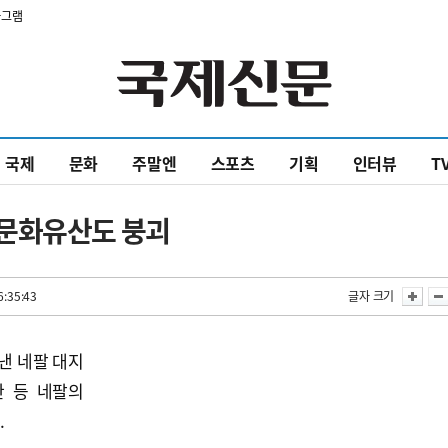
타그램
국제
문화
주말엔
스포츠
기획
인터뷰
T
계문화유산도 붕괴
6:35:43
글자 크기
낸 네팔 대지
 등 네팔의
.