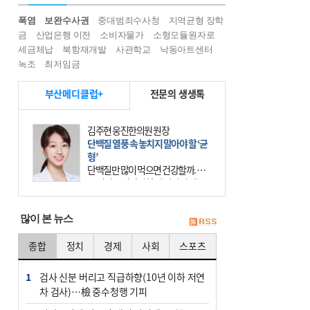
폭염
보완수사권
중대범죄수사청
지역균형 장학
금
산업은행 이전
소비자물가
소형모듈원자로
세금체납
북항재개발
사관학교
낙동아트센터
녹조
최저임금
부산메디클럽+
전문의 생생톡
김주현 웅진한의원 원장
단백질 열풍 속 놓치지 말아야 할 ‘균
형’
단백질만 많이 먹으면 건강할까. 요
즘 건강을 이야기할 때 빠지지 않는
키워드가 단백질이다. 헬스장을 다니
는 젊은 층부터 기초체력을 챙기려는
많이 본 뉴스
중·장년층까지 모두 “
종합
정치
경제
사회
스포츠
1
검사 신분 버리고 직급하향(10년 이하 저연
차 검사)…檢 중수청행 기피