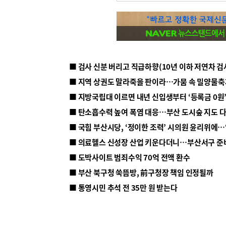
■ 지방국립대 이르면 내년 신입생부터 ‘등록금 0원’
■ 탄소흡수력 높여 폭염 대응…부산 도시숲 지도 
■ 의료헬스 신성장 산업 키운다더니…부산서구 준
■ 도박사이트 범죄수익 70억 전액 환수
■ 부산 북구청 쑥뜸방, 前구청장 책임 인정될까
■ 통영시민 추석 전 35만 원 받는다