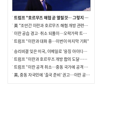
트럼프 "호르무즈 해협 곧 열릴것… 그렇지 않으면 이란에 강력 공격"
美 "조만간 이란과 호르무즈 해협 개방 관련된 합의 이뤄질 것"
이란 공습 경고·취소 되풀이…오락가락 트럼프 비꼰 ‘타코’
트럼프 “이란과 대화 중…이번이 마지막 기회”
승리비결 잊은 미국, 이메일로 '응징 아이디어' 구걸
트럼프 “이란과 호르무즈 개방 합의 도달…내일 대화”
트럼프 “이란 공격 취소…중동 국가에 공격 보류 요청 받아”
美, 중동 자국민에 ‘출국 준비’ 권고…이란 공습 임박설에 긴장 고조