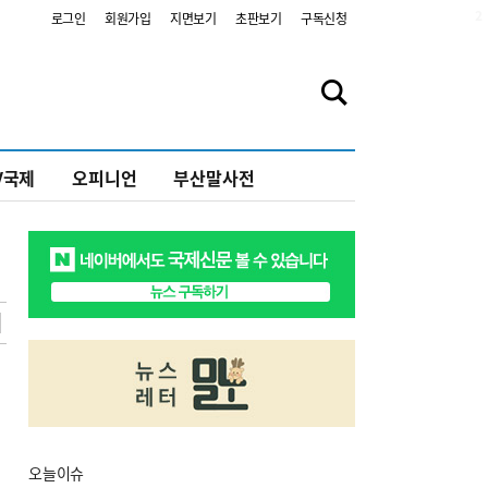
2
로그인
회원가입
지면보기
초판보기
구독신청
V국제
오피니언
부산말사전
오늘
이슈