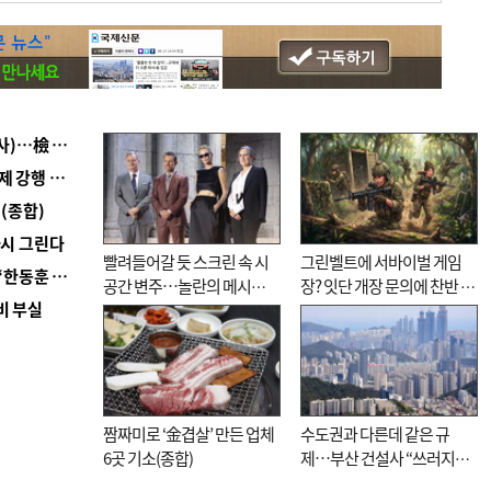
■ 검사 신분 버리고 직급하향(10년 이하 저연차 검사)…檢 중수청행 기피
■ 지역 상권도 말라죽을 판이라…가뭄 속 밀양물축제 강행 논란
(종합)
다시 그린다
빨려들어갈 듯 스크린 속 시
그린벨트에 서바이벌 게임
■ 국힘 부산시당, ‘정이한 조력’ 시의원 윤리위에…‘한동훈 지지’도 신고접수
공간 변주…놀란의 메시지
장? 잇단 개장 문의에 찬반 논
비 부실
는 ‘전쟁 속죄’
쟁
짬짜미로 ‘金겹살’ 만든 업체
수도권과 다른데 같은 규
6곳 기소(종합)
제…부산 건설사 “쓰러지기
직전”