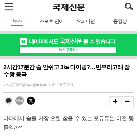
뉴스
스포츠·연예
오피니언
동영상
2시간17분간 숨 안쉬고 3㎞ 다이빙?…민부리고래 잠
수왕 등극
디지털콘텐츠팀 inews@kookje.co.kr | 2014.03.27 17:24
바다에서 숨을 가장 오랜 참을 수 있는 포유류는 어떤 동
물일까?