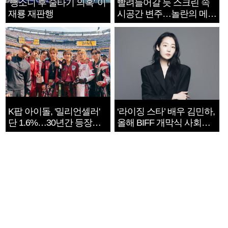
‘뺑소니 후 술타기 의혹’ 이
빨려들어갈 듯 스크린 속
재룡 재판행
시공간 변주…놀란의 메시
지는 ‘전쟁 속죄’
K팝 아이돌, '밀리언셀러'
‘라이징 스타’ 배우 김민하,
단 1.6%…30년간 등장
올해 BIFF 개막식 사회자
1182개팀 전수조사
확정