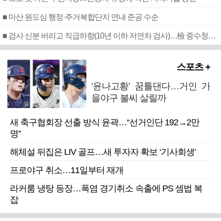
■ 마산 원도심 행정·주거복합단지 연내 준공 수순
■ 검사 신분 버리고 직급하향(10년 이하 저연차 검사)…檢 중수청행 기피
스포츠 +
‘윤나고황’ 꿈틀댄다…거인 가
을야구 불씨 살릴까
새 축구협회장 선출 방식 윤곽…“선거인단 192→2만
명”
해체설 뒤집은 LIV 골프…새 투자자 확보 ‘기사회생’
프로야구 취소…11일부터 재개
라커룸 냉탕 등장…폭염 경기취소 속출에 PS 셈법 복
잡