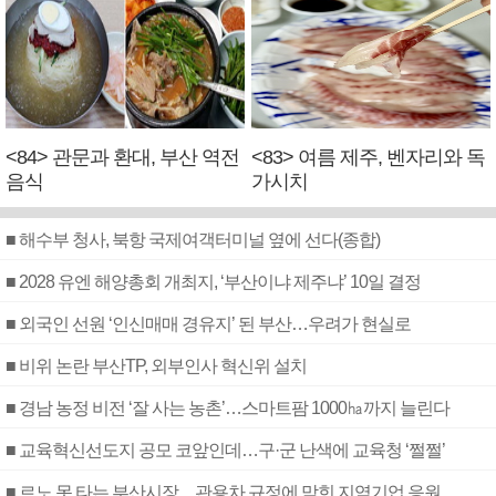
<84> 관문과 환대, 부산 역전
<83> 여름 제주, 벤자리와 독
음식
가시치
■ 해수부 청사, 북항 국제여객터미널 옆에 선다(종합)
■ 2028 유엔 해양총회 개최지, ‘부산이냐 제주냐’ 10일 결정
■ 외국인 선원 ‘인신매매 경유지’ 된 부산…우려가 현실로
■ 비위 논란 부산TP, 외부인사 혁신위 설치
■ 경남 농정 비전 ‘잘 사는 농촌’…스마트팜 1000㏊까지 늘린다
■ 교육혁신선도지 공모 코앞인데…구·군 난색에 교육청 ‘쩔쩔’
■ 르노 못 타는 부산시장…관용차 규정에 막힌 지역기업 응원