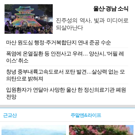
울산·경남 소식
진주성의 역사, 빛과 미디어로
되살아난다
마산 원도심 행정·주거복합단지 연내 준공 수순
폭염에 온열질환 등 안전사고 우려… 양산시, '어필 레
이스' 취소
창녕 중부내륙고속도로서 포탄 발견…살상력 없는 모
의탄으로 밝혀져
입원환자가 연달아 사망한 울산 한 정신의료기관 폐원
전망
근교산
주말엔&라이프