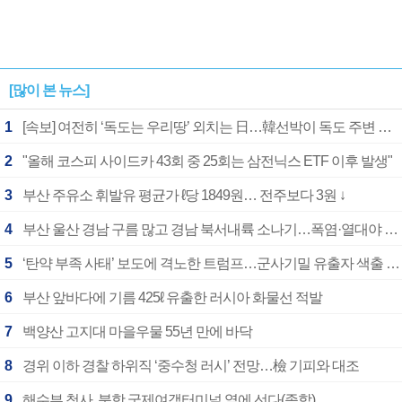
[많이 본 뉴스]
1
[속보] 여전히 ‘독도는 우리땅’ 외치는 日…韓선박이 독도 주변 해양조사 활동하자 반발
2
"올해 코스피 사이드카 43회 중 25회는 삼전닉스 ETF 이후 발생"
3
부산 주유소 휘발유 평균가 ℓ당 1849원… 전주보다 3원 ↓
4
부산 울산 경남 구름 많고 경남 북서내륙 소나기…폭염·열대야 계속
5
‘탄약 부족 사태’ 보도에 격노한 트럼프…군사기밀 유출자 색출 지시
6
부산 앞바다에 기름 425ℓ 유출한 러시아 화물선 적발
7
백양산 고지대 마을우물 55년 만에 바닥
8
경위 이하 경찰 하위직 ‘중수청 러시’ 전망…檢 기피와 대조
9
해수부 청사, 북항 국제여객터미널 옆에 선다(종합)