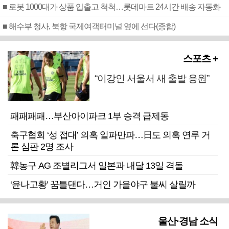
■ 로봇 1000대가 상품 입출고 척척…롯데마트 24시간 배송 자동화
■ 해수부 청사, 북항 국제여객터미널 옆에 선다(종합)
스포츠 +
“이강인 서울서 새 출발 응원”
패패패패…부산아이파크 1부 승격 급제동
축구협회 ‘성 접대’ 의혹 일파만파…日도 의혹 연루 거
론 심판 2명 조사
韓농구 AG 조별리그서 일본과 내달 13일 격돌
‘윤나고황’ 꿈틀댄다…거인 가을야구 불씨 살릴까
울산·경남 소식