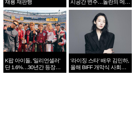
재룡 재판행
시공간 변주…놀란의 메시
지는 ‘전쟁 속죄’
K팝 아이돌, '밀리언셀러'
‘라이징 스타’ 배우 김민하,
단 1.6%…30년간 등장
올해 BIFF 개막식 사회자
1182개팀 전수조사
확정