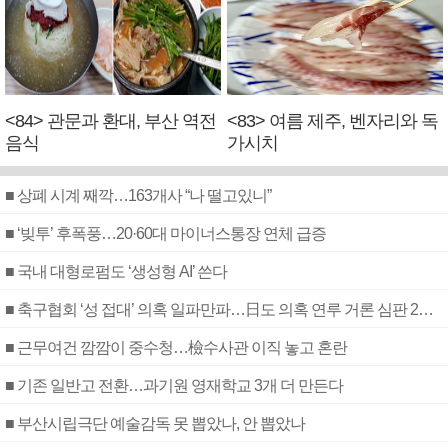
<84> 관문과 환대, 부산 역전
<83> 여름 제주, 벤자리와 독
음식
가시치
■ 상폐 시계 째깍…163개사 “나 떨고있니”
■ ‘빚투’ 후폭풍…20·60대 마이너스통장 연체 급증
■ 국내 대형로펌도 ‘생성형 AI’ 쓴다
■ 축구협회 ‘성 접대’ 의혹 일파만파…日도 의혹 연루 거론 심판 2명 조사
■ 근무여건 깜깜이 중수청…檢수사관 이직 놓고 혼란
■ 기존 일반고 전환…과기원 영재학교 3개 더 만든다
■ 부산시립극단 예술감독 못 뽑았나, 안 뽑았나