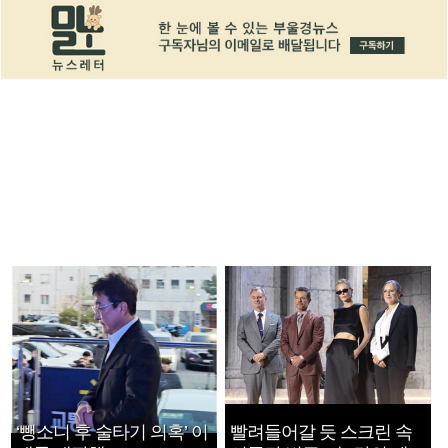
‘뺑소니 후 술타기 의혹’ 이
빨려들어갈 듯 스크린 속