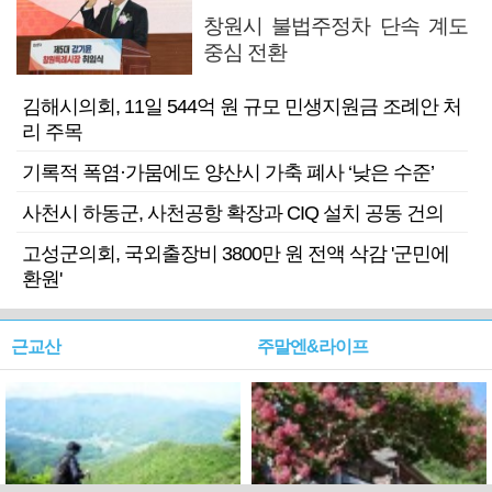
창원시 불법주정차 단속 계도
중심 전환
김해시의회, 11일 544억 원 규모 민생지원금 조례안 처
리 주목
기록적 폭염·가뭄에도 양산시 가축 폐사 ‘낮은 수준’
사천시 하동군, 사천공항 확장과 CIQ 설치 공동 건의
고성군의회, 국외출장비 3800만 원 전액 삭감 '군민에
환원'
근교산
주말엔&라이프