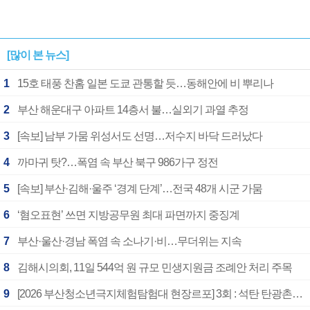
[많이 본 뉴스]
1
15호 태풍 찬홈 일본 도쿄 관통할 듯…동해안에 비 뿌리나
2
부산 해운대구 아파트 14층서 불…실외기 과열 추정
3
[속보] 남부 가뭄 위성서도 선명…저수지 바닥 드러났다
4
까마귀 탓?…폭염 속 부산 북구 986가구 정전
5
[속보] 부산·김해·울주 ‘경계 단계’…전국 48개 시군 가뭄
6
‘혐오표현’ 쓰면 지방공무원 최대 파면까지 중징계
7
부산·울산·경남 폭염 속 소나기·비…무더위는 지속
8
김해시의회, 11일 544억 원 규모 민생지원금 조례안 처리 주목
9
[2026 부산청소년극지체험탐험대 현장르포] 3회 : 석탄 탄광촌에서 북극 연구의 중심지로