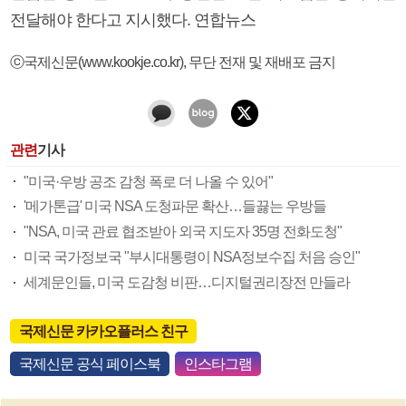
전달해야 한다고 지시했다. 연합뉴스
ⓒ국제신문(www.kookje.co.kr), 무단 전재 및 재배포 금지
관련
기사
"미국·우방 공조 감청 폭로 더 나올 수 있어"
'메가톤급' 미국 NSA 도청파문 확산…들끓는 우방들
"NSA, 미국 관료 협조받아 외국 지도자 35명 전화도청"
미국 국가정보국 "부시대통령이 NSA정보수집 처음 승인"
세계문인들, 미국 도감청 비판…디지털권리장전 만들라
국제신문 카카오플러스 친구
국제신문 공식 페이스북
인스타그램