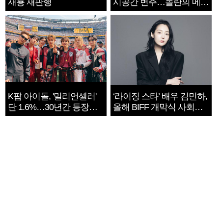
재룡 재판행
시공간 변주…놀란의 메시
지는 ‘전쟁 속죄’
K팝 아이돌, '밀리언셀러'
‘라이징 스타’ 배우 김민하,
단 1.6%…30년간 등장
올해 BIFF 개막식 사회자
1182개팀 전수조사
확정