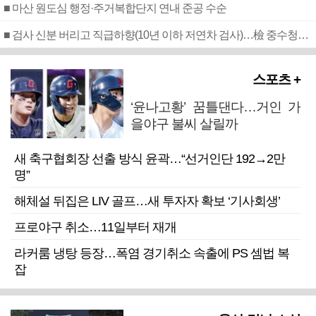
■ 마산 원도심 행정·주거복합단지 연내 준공 수순
■ 검사 신분 버리고 직급하향(10년 이하 저연차 검사)…檢 중수청행 기피
스포츠 +
‘윤나고황’ 꿈틀댄다…거인 가
을야구 불씨 살릴까
새 축구협회장 선출 방식 윤곽…“선거인단 192→2만
명”
해체설 뒤집은 LIV 골프…새 투자자 확보 ‘기사회생’
프로야구 취소…11일부터 재개
라커룸 냉탕 등장…폭염 경기취소 속출에 PS 셈법 복
잡