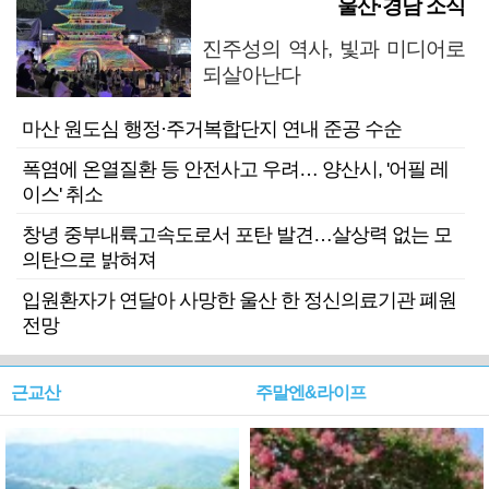
울산·경남 소식
진주성의 역사, 빛과 미디어로
되살아난다
마산 원도심 행정·주거복합단지 연내 준공 수순
폭염에 온열질환 등 안전사고 우려… 양산시, '어필 레
이스' 취소
창녕 중부내륙고속도로서 포탄 발견…살상력 없는 모
의탄으로 밝혀져
입원환자가 연달아 사망한 울산 한 정신의료기관 폐원
전망
근교산
주말엔&라이프