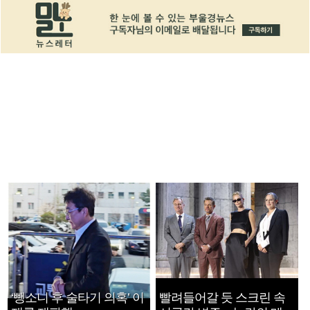
‘뺑소니 후 술타기 의혹’ 이
빨려들어갈 듯 스크린 속