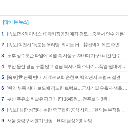
[많이 본 뉴스]
1
[속보]“SK하이닉스, 中패키징공장 매각 검토…중국서 인수 거론”
2
[속보] 여전히 ‘독도는 우리땅’ 외치는 日…韓선박이 독도 주변 해양조사 활동하자 반발
3
노후 상수도관 파열에 폭염 속 사상구 2300여 가구 6시간 단수
4
부산 울산 경남 구름 많고 경남 북서내륙 소나기…폭염·열대야 계속
5
[속보]‘尹 탄핵 반대’ 세계로교회 손현보, 백악관서 트럼프 접견
6
‘탄약 부족 사태’ 보도에 격노한 트럼프…군사기밀 유출자 색출 지시
7
부산 주유소 휘발유 평균가 ℓ당 1849원… 전주보다 3원 ↓
8
[속보] ‘심판 성접대’ 논란 축구협회 공식 사과…“현재는 부적절 행위 없어”
9
서울 중랑구서 흉기 난동…60대 남성 2명 사망