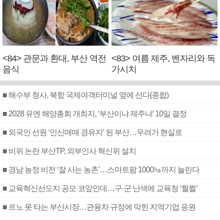
<84> 관문과 환대, 부산 역전
<83> 여름 제주, 벤자리와 독
음식
가시치
■ 해수부 청사, 북항 국제여객터미널 옆에 선다(종합)
■ 2028 유엔 해양총회 개최지, ‘부산이냐 제주냐’ 10일 결정
■ 외국인 선원 ‘인신매매 경유지’ 된 부산…우려가 현실로
■ 비위 논란 부산TP, 외부인사 혁신위 설치
■ 경남 농정 비전 ‘잘 사는 농촌’…스마트팜 1000㏊까지 늘린다
■ 교육혁신선도지 공모 코앞인데…구·군 난색에 교육청 ‘쩔쩔’
■ 르노 못 타는 부산시장…관용차 규정에 막힌 지역기업 응원