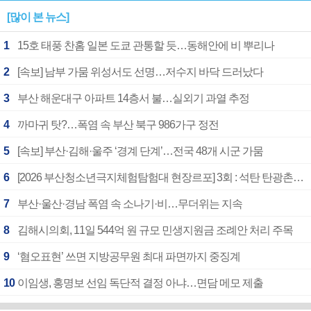
[많이 본 뉴스]
1
15호 태풍 찬홈 일본 도쿄 관통할 듯…동해안에 비 뿌리나
2
[속보] 남부 가뭄 위성서도 선명…저수지 바닥 드러났다
3
부산 해운대구 아파트 14층서 불…실외기 과열 추정
4
까마귀 탓?…폭염 속 부산 북구 986가구 정전
5
[속보] 부산·김해·울주 ‘경계 단계’…전국 48개 시군 가뭄
6
[2026 부산청소년극지체험탐험대 현장르포] 3회 : 석탄 탄광촌에서 북극 연구의 중심지로
7
부산·울산·경남 폭염 속 소나기·비…무더위는 지속
8
김해시의회, 11일 544억 원 규모 민생지원금 조례안 처리 주목
9
‘혐오표현’ 쓰면 지방공무원 최대 파면까지 중징계
10
이임생, 홍명보 선임 독단적 결정 아냐…면담 메모 제출