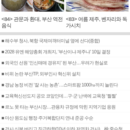
<84> 관문과 환대, 부산 역전
<83> 여름 제주, 벤자리와 독
음식
가시치
■ 해수부 청사, 북항 국제여객터미널 옆에 선다(종합)
■ 2028 유엔 해양총회 개최지, ‘부산이냐 제주냐’ 10일 결정
■ 외국인 선원 ‘인신매매 경유지’ 된 부산…우려가 현실로
■ 비위 논란 부산TP, 외부인사 혁신위 설치
■ 경남 농정 비전 ‘잘 사는 농촌’…스마트팜 1000㏊까지 늘린다
■ 교육혁신선도지 공모 코앞인데…구·군 난색에 교육청 ‘쩔쩔’
■ 르노 못 타는 부산시장…관용차 규정에 막힌 지역기업 응원
■ 마산 원도심 행정·주거복합단지 연내 준공 수순
■ 검사 신분 버리고 직급하향(10년 이하 저연차 검사)…檢 중수청행 기피