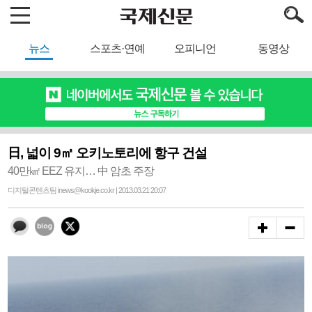
뉴스
스포츠·연예
오피니언
동영상
日, 넓이 9㎡ 오키노토리에 항구 건설
40만㎢ EEZ 유지… 中 암초 주장
디지털콘텐츠팀 inews@kookje.co.kr | 2013.03.21 20:07