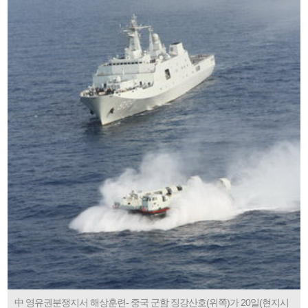
中 영유권분쟁지서 해상훈련- 중국 군함 징강산호(위쪽)가 20일(현지시