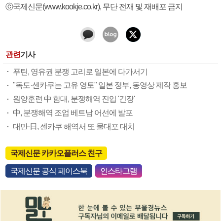
ⓒ국제신문(www.kookje.co.kr), 무단 전재 및 재배포 금지
관련
기사
푸틴, 영유권 분쟁 고리로 일본에 다가서기
"독도·센카쿠는 고유 영토" 일본 정부, 동영상 제작 홍보
원양훈련 中 함대, 분쟁해역 진입 '긴장'
中, 분쟁해역 조업 베트남 어선에 발포
대만·日, 센카쿠 해역서 또 물대포 대치
국제신문 카카오플러스 친구
국제신문 공식 페이스북
인스타그램