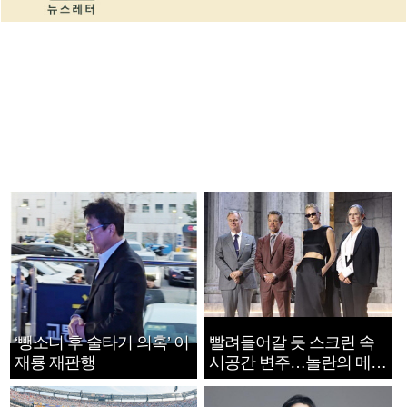
‘뺑소니 후 술타기 의혹’ 이
빨려들어갈 듯 스크린 속
재룡 재판행
시공간 변주…놀란의 메시
지는 ‘전쟁 속죄’