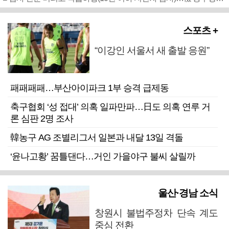
스포츠 +
“이강인 서울서 새 출발 응원”
패패패패…부산아이파크 1부 승격 급제동
축구협회 ‘성 접대’ 의혹 일파만파…日도 의혹 연루 거
론 심판 2명 조사
韓농구 AG 조별리그서 일본과 내달 13일 격돌
‘윤나고황’ 꿈틀댄다…거인 가을야구 불씨 살릴까
울산·경남 소식
창원시 불법주정차 단속 계도
중심 전환