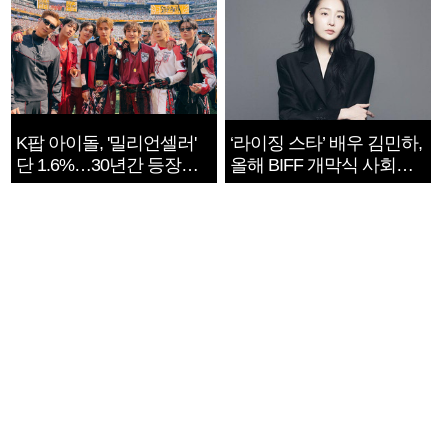
K팝 아이돌, '밀리언셀러'
‘라이징 스타’ 배우 김민하,
단 1.6%…30년간 등장
올해 BIFF 개막식 사회자
1182개팀 전수조사
확정