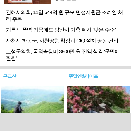
김해시의회, 11일 544억 원 규모 민생지원금 조례안 처
리 주목
기록적 폭염·가뭄에도 양산시 가축 폐사 ‘낮은 수준’
사천시 하동군, 사천공항 확장과 CIQ 설치 공동 건의
고성군의회, 국외출장비 3800만 원 전액 삭감 '군민에
환원'
근교산
주말엔&라이프