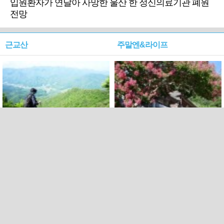
입원환자가 연달아 사망한 울산 한 정신의료기관 폐원
전망
근교산
주말엔&라이프
근교산&그너머…상주·문경
폭염보다 더 뜨거워라…100
청화산~시루봉
일을 붉게 불태울 ‘선비정신’
피었네
PC버전
엑스
페이스북
Copyright ⓒ 2015 All rights reserved by 국제신문