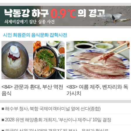
시인 최원준의 음식문화 잡학사전
<84> 관문과 환대, 부산 역전
<83> 여름 제주, 벤자리와 독
음식
가시치
■ 해수부 청사, 북항 국제여객터미널 옆에 선다(종합)
■ 2028 유엔 해양총회 개최지, ‘부산이냐 제주냐’ 10일 결정
■ 외국인 선원 ‘인신매매 경유지’ 된 부산…우려가 현실로