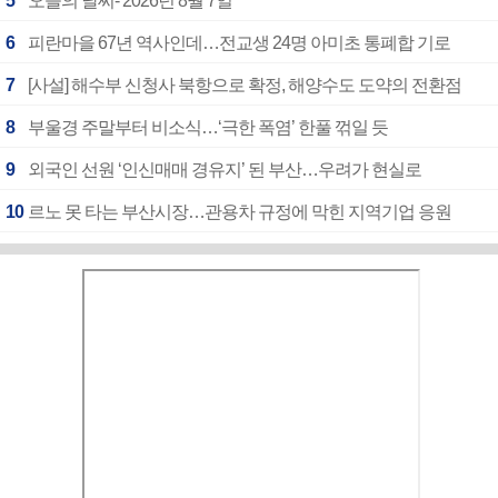
5
오늘의 날씨- 2026년 8월 7일
6
피란마을 67년 역사인데…전교생 24명 아미초 통폐합 기로
7
[사설] 해수부 신청사 북항으로 확정, 해양수도 도약의 전환점
8
부울경 주말부터 비소식…‘극한 폭염’ 한풀 꺾일 듯
9
외국인 선원 ‘인신매매 경유지’ 된 부산…우려가 현실로
10
르노 못 타는 부산시장…관용차 규정에 막힌 지역기업 응원