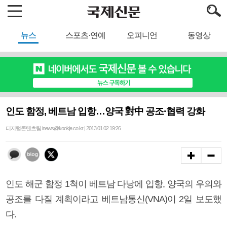
뉴스
스포츠·연예
오피니언
동영상
인도 함정, 베트남 입항…양국 對中 공조·협력 강화
디지털콘텐츠팀 inews@kookje.co.kr | 2013.01.02 19:26
인도 해군 함정 1척이 베트남 다낭에 입항, 양국의 우의와
공조를 다질 계획이라고 베트남통신(VNA)이 2일 보도했
다.