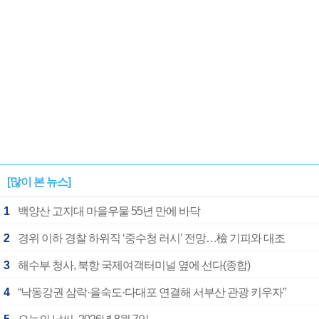
[많이 본 뉴스]
1
백양산 고지대 마을우물 55년 만에 바닥
2
경위 이하 경찰 하위직 ‘중수청 러시’ 전망…檢 기피와 대조
3
해수부 청사, 북항 국제여객터미널 옆에 선다(종합)
4
“낙동강권 삼락·을숙도·다대포 연결해 서부산 관광 키우자”