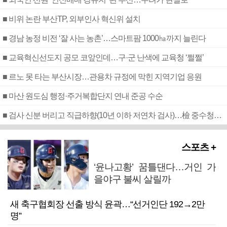
■ 비위 논란 부산TP, 외부인사 혁신위 설치
■ 경남 농정 비전 ‘잘 사는 농촌’…스마트팜 1000㏊까지 늘린다
■ 교육혁신선도지 공모 코앞인데…구·군 난색에 교육청 ‘쩔쩔’
■ 르노 못 타는 부산시장…관용차 규정에 막힌 지역기업 응원
■ 마산 원도심 행정·주거복합단지 연내 준공 수순
■ 검사 신분 버리고 직급하향(10년 이하 저연차 검사)…檢 중수청행 기피
스포츠 +
‘윤나고황’ 꿈틀댄다…거인 가
을야구 불씨 살릴까
새 축구협회장 선출 방식 윤곽…“선거인단 192→2만
명”