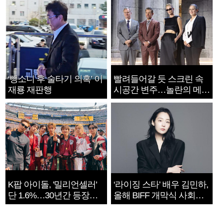
‘뺑소니 후 술타기 의혹’ 이
빨려들어갈 듯 스크린 속
재룡 재판행
시공간 변주…놀란의 메시
지는 ‘전쟁 속죄’
K팝 아이돌, '밀리언셀러'
‘라이징 스타’ 배우 김민하,
단 1.6%…30년간 등장
올해 BIFF 개막식 사회자
1182개팀 전수조사
확정