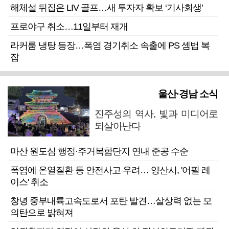
해체설 뒤집은 LIV 골프…새 투자자 확보 ‘기사회생’
프로야구 취소…11일부터 재개
라커룸 냉탕 등장…폭염 경기취소 속출에 PS 셈법 복
잡
울산·경남 소식
진주성의 역사, 빛과 미디어로
되살아난다
마산 원도심 행정·주거복합단지 연내 준공 수순
폭염에 온열질환 등 안전사고 우려… 양산시, '어필 레
이스' 취소
창녕 중부내륙고속도로서 포탄 발견…살상력 없는 모
의탄으로 밝혀져