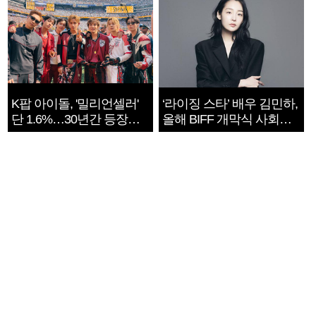
K팝 아이돌, '밀리언셀러'
‘라이징 스타’ 배우 김민하,
단 1.6%…30년간 등장
올해 BIFF 개막식 사회자
1182개팀 전수조사
확정