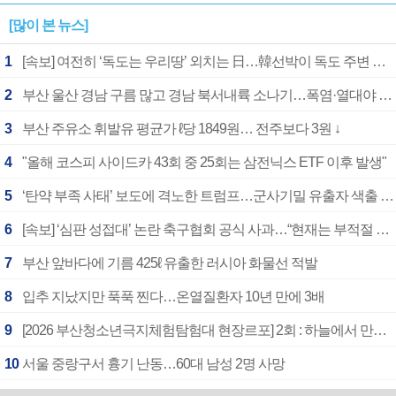
[많이 본 뉴스]
1
[속보] 여전히 ‘독도는 우리땅’ 외치는 日…韓선박이 독도 주변 해양조사 활동하자 반발
2
부산 울산 경남 구름 많고 경남 북서내륙 소나기…폭염·열대야 계속
3
부산 주유소 휘발유 평균가 ℓ당 1849원… 전주보다 3원 ↓
4
"올해 코스피 사이드카 43회 중 25회는 삼전닉스 ETF 이후 발생"
5
‘탄약 부족 사태’ 보도에 격노한 트럼프…군사기밀 유출자 색출 지시
6
[속보] ‘심판 성접대’ 논란 축구협회 공식 사과…“현재는 부적절 행위 없어”
7
부산 앞바다에 기름 425ℓ 유출한 러시아 화물선 적발
8
입추 지났지만 푹푹 찐다…온열질환자 10년 만에 3배
9
[2026 부산청소년극지체험탐험대 현장르포] 2회 : 하늘에서 만난 얼음의 나라
10
서울 중랑구서 흉기 난동…60대 남성 2명 사망