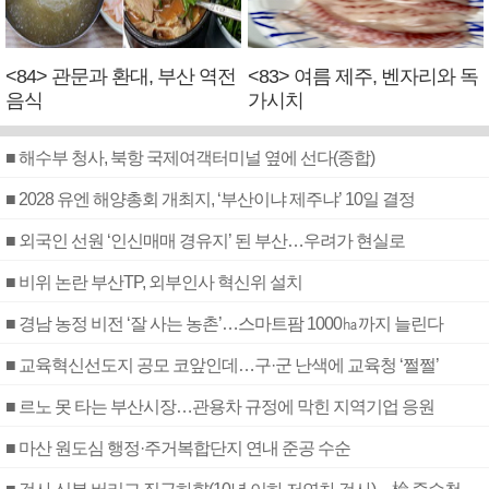
<84> 관문과 환대, 부산 역전
<83> 여름 제주, 벤자리와 독
음식
가시치
■ 해수부 청사, 북항 국제여객터미널 옆에 선다(종합)
■ 2028 유엔 해양총회 개최지, ‘부산이냐 제주냐’ 10일 결정
■ 외국인 선원 ‘인신매매 경유지’ 된 부산…우려가 현실로
■ 비위 논란 부산TP, 외부인사 혁신위 설치
■ 경남 농정 비전 ‘잘 사는 농촌’…스마트팜 1000㏊까지 늘린다
■ 교육혁신선도지 공모 코앞인데…구·군 난색에 교육청 ‘쩔쩔’
■ 르노 못 타는 부산시장…관용차 규정에 막힌 지역기업 응원
■ 마산 원도심 행정·주거복합단지 연내 준공 수순