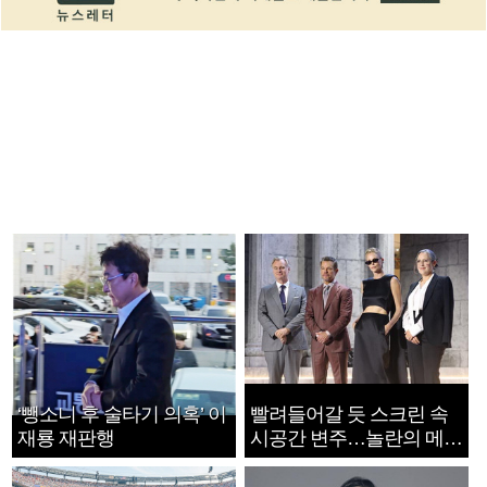
‘뺑소니 후 술타기 의혹’ 이
빨려들어갈 듯 스크린 속
재룡 재판행
시공간 변주…놀란의 메시
지는 ‘전쟁 속죄’