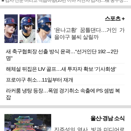
■ 검사 신분 버리고 직급하향(10년 이하 저연차 검사)…檢 중수청행 기피
스포츠 +
‘윤나고황’ 꿈틀댄다…거인 가
을야구 불씨 살릴까
새 축구협회장 선출 방식 윤곽…“선거인단 192→2만
명”
해체설 뒤집은 LIV 골프…새 투자자 확보 ‘기사회생’
프로야구 취소…11일부터 재개
라커룸 냉탕 등장…폭염 경기취소 속출에 PS 셈법 복
잡
울산·경남 소식
진주성의 역사, 빛과 미디어로