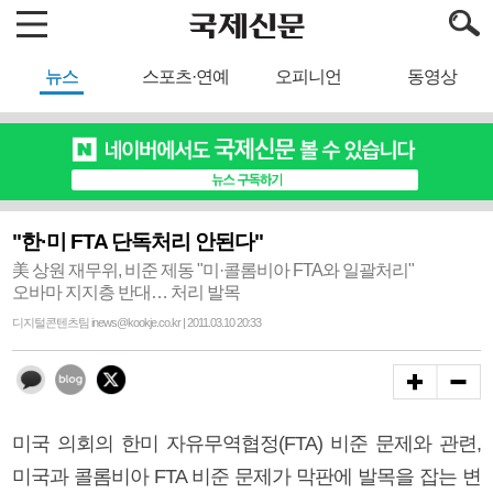
뉴스
스포츠·연예
오피니언
동영상
"한·미 FTA 단독처리 안된다"
美 상원 재무위, 비준 제동 "미·콜롬비아 FTA와 일괄처리"
오바마 지지층 반대… 처리 발목
디지털콘텐츠팀 inews@kookje.co.kr | 2011.03.10 20:33
미국 의회의 한미 자유무역협정(FTA) 비준 문제와 관련,
미국과 콜롬비아 FTA 비준 문제가 막판에 발목을 잡는 변