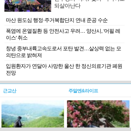
되살아난다
마산 원도심 행정·주거복합단지 연내 준공 수순
폭염에 온열질환 등 안전사고 우려… 양산시, '어필 레
이스' 취소
창녕 중부내륙고속도로서 포탄 발견…살상력 없는 모
의탄으로 밝혀져
입원환자가 연달아 사망한 울산 한 정신의료기관 폐원
전망
근교산
주말엔&라이프